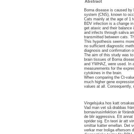
Abstract
Borna disease is caused by B
system (CNS), known to occur
Cats mainly at the age of 1 t
BDV infection is a change in
get ataxic and their balance i
and infects through saliva a
transmitted between cats. Thu
This hypothesis seems more l
no sufficient diagnostic met
diagnosis and confirmation o
The aim of this study was to
brain tissues of Borna dise
and YWHAZ, were used. In ad
measurements for the expres
cytokines in the brain.
When comparing the Ct-values
much higher gene expression 
values at all. Consequently
Vingelsjuka hos katt orsaka
Vad man vet så drabbas främ
bornavirusinfektion är föränd
de blir aggressiva. Ett anna
sprider sig. En teori är att v
smittar katter emellan. Det v
verkar mer troliga eftersom d