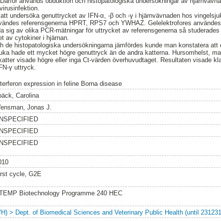
 Därför används obduktion och histopatologiska undersökningar av hjärnvävnad
virusinfektion.
att undersöka genuttrycket av IFN-α, -β och -γ i hjärnvävnaden hos vingelsjuk
 användes referensgenerna HPRT, RPS7 och YWHAZ. Gelelektrofores användes 
a sig av olika PCR-mätningar för uttrycket av referensgenerna så studerades
 av cytokiner i hjärnan.
ch de histopatologiska undersökningarna jämfördes kunde man konstatera att 
uka hade ett mycket högre genuttryck än de andra katterna. Hursomhelst, maj
katter visade högre eller inga Ct-värden överhuvudtaget. Resultaten visade k
FN-γ uttryck.
nterferon expression in feline Borna disease
bäck, Carolina
ensman, Jonas J.
NSPECIFIED
NSPECIFIED
NSPECIFIED
010
irst cycle, G2E
TEMP Biotechnology Programme 240 HEC
VH) > Dept. of Biomedical Sciences and Veterinary Public Health (until 231231