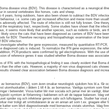
orna disease virus (BDV). This disease is characterised as a neurogical illne
 in several vertebrates like horses, cats and sheep.
o 4 years, living outdoors, have also been shown to subtract the BDV infection
 behaviour, i.e. some cats get increased affection and meow more than usually.
s adversely affected. The route of infection is still not fully known. One theor
nd the respiratory tract, respectively. Some studies have shown that the infec
s, it seems more likely that another species, such as rodents or birds, are th
ikely since the cats that have been diagnosed as carriers of BDV have been 
hods for BDV. Therefore necropsy and histopathologic examination of the brain
f BDV infection.
 investigate whether the gene expression, measured by quantitative RT-PCR, o
ase diagnosed cats is induced. To normalize the IFN gene expression, the r
dition, PCR-products were confirmed by gel electrophoresis. With the use of
sion of reference genes it was studied whether Borna disease was associate
 of IFN- with the histopathological finding it was clearly evident that Borna
than the other cats. However, a majority of non virus diagnosed cats showed
, results showed clear association between Borna disease diagnosis and incre
,
s av bornavirus (BDV), som även orsakar neurologisk sjukdom hos bl.a. får oc
st utomhuskatter, i åldern 1 till 4 år, av bornavirus. Vanliga symtom som fö
ringar i beteendet. Vissa katter blir mer sociala och jamar mer än vanligt, ib
t typiskt symtom är förlamning i bakbenen och att de tappar balansen. Idag vet
iruset sprider sig och infekterar genom saliv och luftvägarna. Studier har visat a
erkar mer troligt att smittobäraren är av en annan art som t.ex. gnagare eller 
e katter som blivit diagnostiserade med bornavirus vistats utomhus. Idag finns d