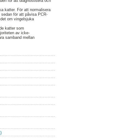
en för att diagnostisera och
a katter. För att normalisera
sedan för att påvisa PCR-
 det om vingelsjuka
de katter som
oriteten av icke-
lara samband mellan
)