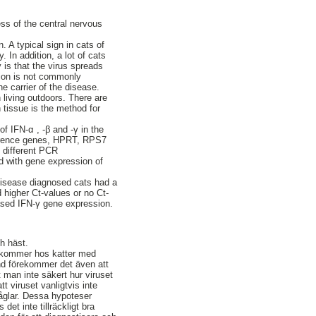
ss of the central nervous
. A typical sign in cats of
 In addition, a lot of cats
y is that the virus spreads
tion is not commonly
e carrier of the disease.
living outdoors. There are
 tissue is the method for
f IFN-α , -β and -γ in the
eference genes, HPRT, RPS7
 different PCR
d with gene expression of
 disease diagnosed cats had a
 higher Ct-values or no Ct-
ased IFN-γ gene expression.
h häst.
rekommer hos katter med
land förekommer det även att
 man inte säkert hur viruset
tt viruset vanligtvis inte
fåglar. Dessa hypoteser
et inte tillräckligt bra