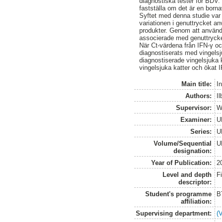
diagnostiska tester för BDV.
fastställa om det är en borna
Syftet med denna studie var 
variationen i genuttrycket
produkter. Genom att använd
associerade med genuttrycket
När Ct-värdena från IFN-γ o
diagnostiserats med vingelsj
diagnostiserade vingelsjuka 
vingelsjuka katter och ökat I
Main title:
I
Authors:
Il
Supervisor:
W
Examiner:
U
Series:
U
Volume/Sequential
U
designation:
Year of Publication:
2
Level and depth
F
descriptor:
Student's programme
B
affiliation:
Supervising department:
(