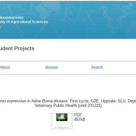
uksuniversitet
ity of Agricultural Sciences
y
udent Projects
About
Browse
Search
eron expression in feline Borna disease.
First cycle, G2E. Uppsala: SLU, Dept
Veterinary Public Health (until 231231)
PDF
457kB