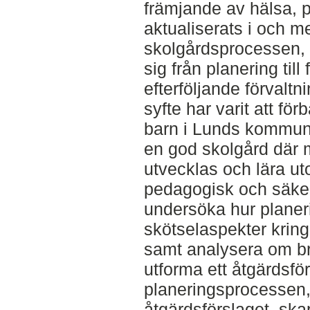
främjande av hälsa, 
aktualiserats i och 
skolgårdsprocessen,
sig från planering till
efterföljande förvaltn
syfte har varit att för
barn i Lunds kommuns 
en god skolgård där m
utvecklas och lära u
pedagogisk och säker 
undersöka hur plane
skötselaspekter kring
samt analysera om bri
utforma ett åtgärdsför
planeringsprocessen,
åtgärdsförslaget, ska