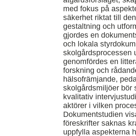
med fokus på aspekt
säkerhet riktat till 
gestaltning och utfor
gjordes en dokumentst
och lokala styrdoku
skolgårdsprocessen u
genomfördes en litter
forskning och rådand
hälsofrämjande, ped
skolgårdsmiljöer bör s
kvalitativ intervjust
aktörer i vilken proc
Dokumentstudien visar
föreskrifter saknas k
uppfylla aspekterna