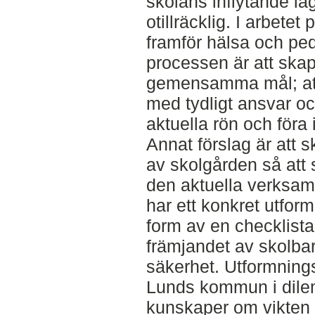
skolans inflytande l
otillräcklig. I arbetet
framför hälsa och ped
processen är att ska
gemensamma mål; att
med tydligt ansvar oc
aktuella rön och föra
Annat förslag är att 
av skolgården så att 
den aktuella verksam
har ett konkret utfor
form av en checklista
främjandet av skolba
säkerhet. Utformnings
Lunds kommun i dile
kunskaper om vikten 