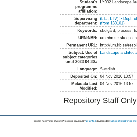
Student's
LY002 Landscape Ar
programme
affiliation:
Supervising
(LTJ, LTV) > Dept. 
department:
(from 130101)
Keywords:
skolgård, process, h
URN:NBN:
urn:nbn:se:slu:epsil
Permanent URL:
http://urn.kb.se/res
Subject. Use of
Landscape architect
subject categories
until 2023-04-30.:
Language:
Swedish
Deposited On:
04 Nov 2016 13:57
Metadata Last
04 Nov 2016 13:57
Modified:
Repository Staff Onl
Epsilon Archive for Student Projects is
powored by
EPrints 3
developed by
School of Electronics an