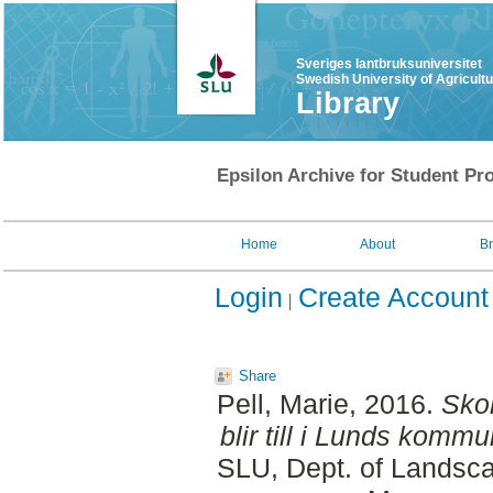
Sveriges lantbruksuniversitet
Swedish University of Agricult
Library
Epsilon Archive for Student Pro
Home
About
B
Login
Create Account
Share
Pell, Marie
, 2016.
Sko
blir till i Lunds kommu
SLU, Dept. of Landsca