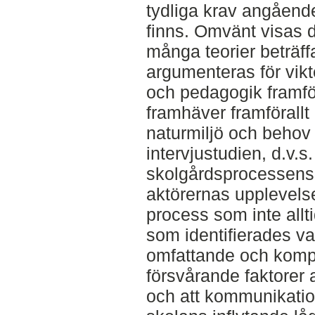
tydliga krav angåend
finns. Omvänt visas det
många teorier beträf
argumenteras för vik
och pedagogik framfö
framhäver framförallt
naturmiljö och behov
intervjustudien, d.v.s
skolgårdsprocessens 
aktörernas upplevelse
process som inte allt
som identifierades va
omfattande och komp
försvårande faktorer 
och att kommunikatio