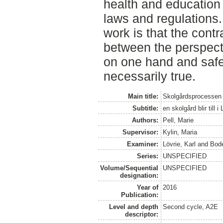
health and education 
laws and regulations
work is that the contr
between the perspect
on one hand and safet
necessarily true.
Main title:
Skolgårdsprocessen
Subtitle:
en skolgård blir till
Authors:
Pell, Marie
Supervisor:
Kylin, Maria
Examiner:
Lövrie, Karl
and
Bode
Series:
UNSPECIFIED
Volume/Sequential
UNSPECIFIED
designation:
Year of
2016
Publication:
Level and depth
Second cycle, A2E
descriptor: