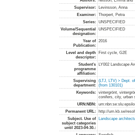
Authors:
Nilsson, Emma
and
Supervisor:
Levinsson, Anna
Examiner:
Thorpert, Petra
Series:
UNSPECIFIED
Volume/Sequential
UNSPECIFIED
designation:
Year of
2016
Publication:
Level and depth
First cycle, G2E
descriptor:
Student's
LY002 Landscape Ar
programme
affiliation:
Supervising
(LTJ, LTV) > Dept. 
department:
(from 130101)
Keywords:
vintergrönt, vintergr
conifers, city, urban
URN:NBN:
urn:nbn:se:slu:epsil
Permanent URL:
http://urn.kb.se/res
Subject. Use of
Landscape architect
subject categories
until 2023-04-30.:
Language:
Swedish