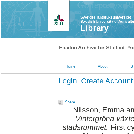
Sveriges lantbruksuniversitet
Swedish University of Agricult
Library
Epsilon Archive for Student Pro
Home
About
B
Login
Create Account
Share
Nilsson, Emma
a
Vintergröna växter
stadsrummet.
First c