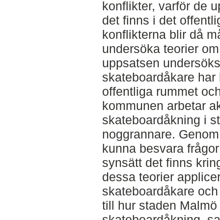
konflikter, varför de
det finns i det offen
konflikterna blir då 
undersöka teorier om 
uppsatsen undersöks
skateboardåkare har b
offentliga rummet oc
kommunen arbetar akt
skateboardåkning i s
noggrannare. Genom a
kunna besvara frågor 
synsätt det finns krin
dessa teorier applic
skateboardåkare och s
till hur staden Malmö
skateboardåkning, sa