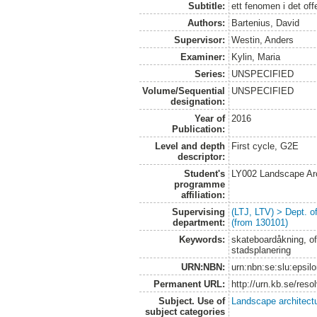
Subtitle:
ett fenomen i det of
Authors:
Bartenius, David
Supervisor:
Westin, Anders
Examiner:
Kylin, Maria
Series:
UNSPECIFIED
Volume/Sequential
UNSPECIFIED
designation:
Year of
2016
Publication:
Level and depth
First cycle, G2E
descriptor:
Student's
LY002 Landscape Ar
programme
affiliation:
Supervising
(LTJ, LTV) > Dept. 
department:
(from 130101)
Keywords:
skateboardåkning, off
stadsplanering
URN:NBN:
urn:nbn:se:slu:epsil
Permanent URL:
http://urn.kb.se/res
Subject. Use of
Landscape architect
subject categories