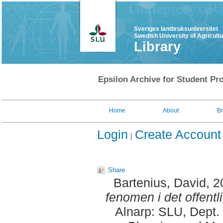
Sveriges lantbruksuniversitet
Swedish University of Agricult
Library
Epsilon Archive for Student Pro
Home
About
B
Login
Create Account
Share
Bartenius, David
, 
fenomen i det offent
Alnarp: SLU, Dept.