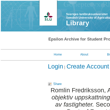
Sveriges lantbruksuniversitet
Swedish University of Agricult
Library
Epsilon Archive for Student Pro
Home
About
B
Login
Create Account
Share
Romlin Fredriksson, 
objektiv uppskattning
av fastigheter.
Secon