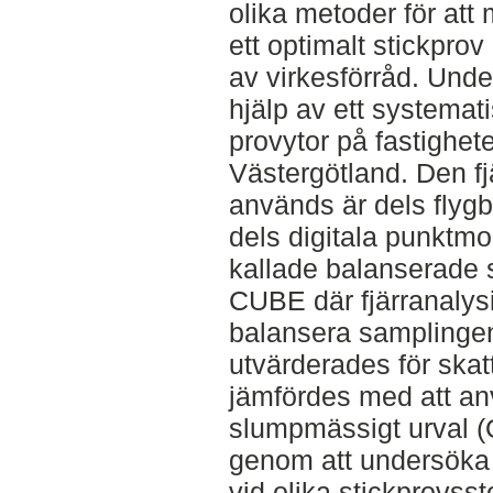
olika metoder för att 
ett optimalt stickprov 
av virkesförråd. Und
hjälp av ett systemat
provytor på fastighet
Västergötland. Den f
används är dels flyg
dels digitala punktmo
kallade balanserade
CUBE där fjärranalysi
balansera samplingen
utvärderades för ska
jämfördes med att an
slumpmässigt urval (
genom att undersöka 
vid olika stickprovss