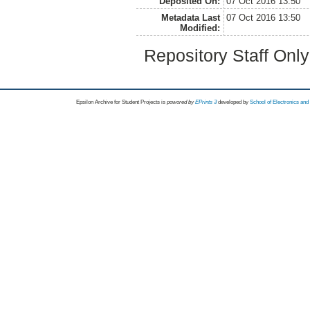
Deposited On:
07 Oct 2016 13:50
Metadata Last
07 Oct 2016 13:50
Modified:
Repository Staff Onl
Epsilon Archive for Student Projects is
powored by
EPrints 3
developed by
School of Electronics an