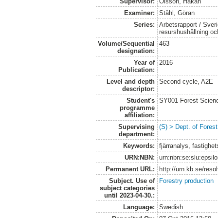
Supervisor:
Olsson, Håkan
Examiner:
Ståhl, Göran
Series:
Arbetsrapport / Sveri
resurshushållning o
Volume/Sequential
463
designation:
Year of
2016
Publication:
Level and depth
Second cycle, A2E
descriptor:
Student's
SY001 Forest Scien
programme
affiliation:
Supervising
(S) > Dept. of Fore
department:
Keywords:
fjärranalys, fastigh
URN:NBN:
urn:nbn:se:slu:epsil
Permanent URL:
http://urn.kb.se/res
Subject. Use of
Forestry production
subject categories
until 2023-04-30.:
Language:
Swedish