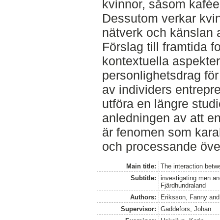
kvinnor, såsom kafée
Dessutom verkar kvinn
nätverk och känslan av
Förslag till framtida 
kontextuella aspekte
personlighetsdrag för 
av individers entrepre
utföra en längre stu
anledningen av att e
är fenomen som karak
och processande över
Main title:
The interaction betw
Subtitle:
investigating men a
Fjärdhundraland
Authors:
Eriksson, Fanny
an
Supervisor:
Gaddefors, Johan