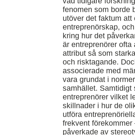
vad tidigare forskning 
fenomen som borde bl
utöver det faktum att
entreprenörskap, och i
kring hur det påverk
är entreprenörer ofta
attribut så som starka
och risktagande. Dock
associerade med män 
vara grundat i normer
samhället. Samtidigt 
entreprenörer vilket le
skillnader i hur de ol
utföra entreprenöriell
frekvent förekommer –
påverkade av stereot