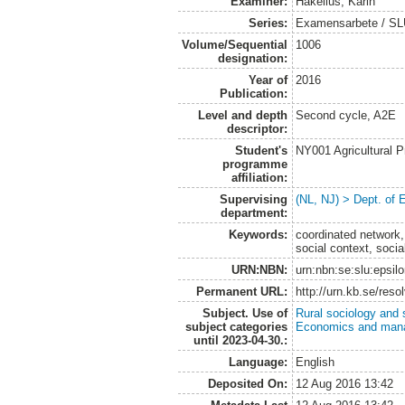
Examiner:
Hakelius, Karin
Series:
Examensarbete / SLU
Volume/Sequential
1006
designation:
Year of
2016
Publication:
Level and depth
Second cycle, A2E
descriptor:
Student's
NY001 Agricultural
programme
affiliation:
Supervising
(NL, NJ) > Dept. of
department:
Keywords:
coordinated network, 
social context, socia
URN:NBN:
urn:nbn:se:slu:epsil
Permanent URL:
http://urn.kb.se/res
Subject. Use of
Rural sociology and 
subject categories
Economics and man
until 2023-04-30.:
Language:
English
Deposited On:
12 Aug 2016 13:42