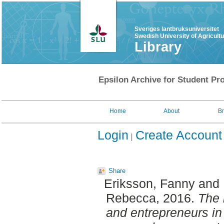
Sveriges lantbruksuniversitet
Swedish University of Agricult
Library
Epsilon Archive for Student Pro
Home
About
B
Login
Create Account
Share
Eriksson, Fanny
and
Rebecca
, 2016.
The 
and entrepreneurs in a