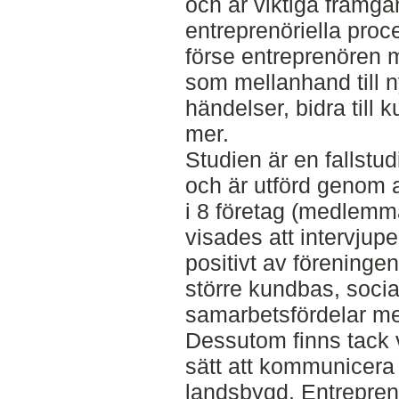
och är viktiga framgå
entreprenöriella proc
förse entreprenören 
som mellanhand till 
händelser, bidra till
mer.
Studien är en fallst
och är utförd genom a
i 8 företag (medlemma
visades att intervjup
positivt av föreningen
större kundbas, socia
samarbetsfördelar m
Dessutom finns tack v
sätt att kommunicer
landsbygd. Entreprenö