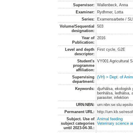
Supervisor:
Wallenbeck, Anna
Examiner:
Rydhmer, Lotta
Series:
Examensarbete / SLU,
Volume/Sequential
503
designation:
Year of
2016
Publication:
Level and depth
First cycle, G2E
descriptor:
Student's
VY001 Agricultural 
programme
affiliation:
Supervising
(VH) > Dept. of Anim
department:
Keywords:
djurhälsa, ekologisk 
benhälsa, ledhälsa,
parasiter, infektion
URN:NBN:
urn:nbn:se:slu:epsil
Permanent URL:
http://urn.kb.se/res
Subject. Use of
Animal feeding
subject categories
Veterinary science a
until 2023-04-30.: