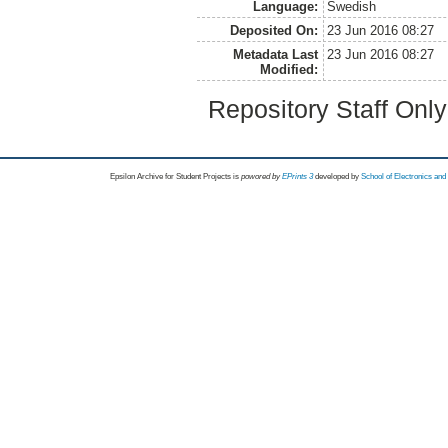
Language:
Swedish
Deposited On:
23 Jun 2016 08:27
Metadata Last
23 Jun 2016 08:27
Modified:
Repository Staff Onl
Epsilon Archive for Student Projects is
powored by
EPrints 3
developed by
School of Electronics an