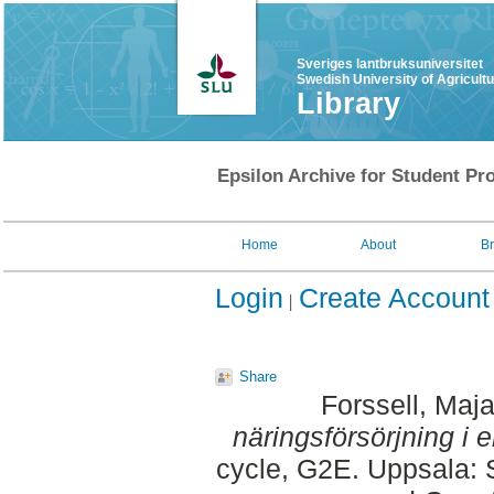
Sveriges lantbruksuniversitet
Swedish University of Agricult
Library
Epsilon Archive for Student Pro
Home
About
B
Login
Create Account
Share
Forssell, Maj
näringsförsörjning i 
cycle, G2E. Uppsala: 