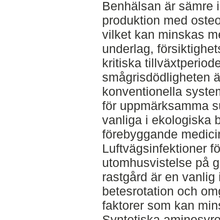
Benhälsan är sämre i 
produktion med oste
vilket kan minskas me
underlag, försiktigh
kritiska tillväxtperi
smågrisdödligheten är
konventionella syst
för uppmärksamma sug
vanliga i ekologiska 
förebyggande medicine
Luftvägsinfektioner f
utomhusvistelse på gr
rastgård är en vanlig
betesrotation och om
faktorer som kan mins
Syntetiska aminosyror 