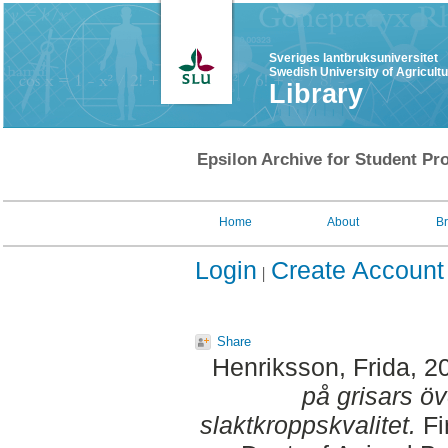
Sveriges lantbruksuniversitet
Swedish University of Agricult
Library
Epsilon Archive for Student Pro
Home
About
B
Login
Create Account
Share
Henriksson, Frida
, 2
på grisars öv
slaktkroppskvalitet.
Fi