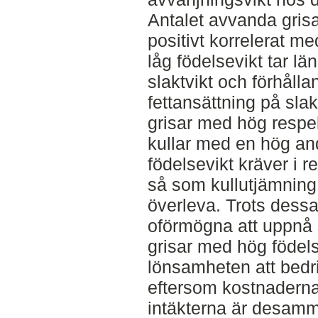
Antalet avvanda grisar
positivt korrelerat m
låg födelsevikt tar län
slaktvikt och förhålla
fettansättning på slak
grisar med hög respek
kullar med en hög an
födelsevikt kräver i r
så som kullutjämning e
överleva. Trots dessa
oförmögna att uppnå 
grisar med hög födel
lönsamheten att bedr
eftersom kostnaderna
intäkterna är desam