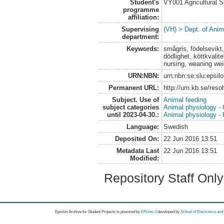
Student's
VY001 Agricultural 
programme
affiliation:
Supervising
(VH) > Dept. of Anim
department:
Keywords:
smågris, födelsevikt,
dödlighet, köttkvalite
nursing, weaning weig
URN:NBN:
urn:nbn:se:slu:epsil
Permanent URL:
http://urn.kb.se/res
Subject. Use of
Animal feeding
subject categories
Animal physiology -
until 2023-04-30.:
Animal physiology -
Language:
Swedish
Deposited On:
22 Jun 2016 13:51
Metadata Last
22 Jun 2016 13:51
Modified:
Repository Staff Onl
Epsilon Archive for Student Projects is
powored by
EPrints 3
developed by
School of Electronics an