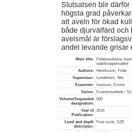
Slutsatsen blir därför 
högsta grad påverkar 
att aveln för ökad kulls
både djurvälfärd och 
avelsmål är förslags
andel levande grisar 
Main title:
Födelseviktens inver
slaktkroppskvalitet
Authors:
Henriksson, Frida
Supervisor:
Lundeheim, Nils
Examiner:
Ivarsson, Emma
Series:
Examensarbete / SLU,
Volume/Sequential
500
designation:
Year of
2016
Publication:
Level and depth
First cycle, G2E
descriptor: