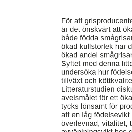
För att grisproducent
är det önskvärt att ö
både födda smågrisar 
ökad kullstorlek har d
ökad andel smågrisar
Syftet med denna litte
undersöka hur födels
tillväxt och köttkvali
Litteraturstudien dis
avelsmålet för ett öka
tycks lönsamt för pro
att en låg födelsevikt 
överlevnad, vitalitet, 
avvänjningsvikt hos 