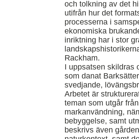
och tolkning av det h
utifrån hur det format
processerna i samsp
ekonomiska brukande
inriktning har i stor g
landskapshistorikern
Rackham.
I uppsatsen skildras 
som danat Barksätte
svedjande, lövängsbr
Arbetet är strukturer
teman som utgår från
markanvändning, näml
bebyggelse, samt ut
beskrivs även gården
naturkontext, samt de