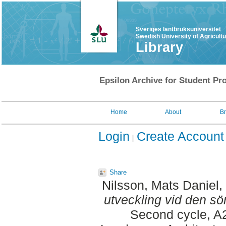
Sveriges lantbruksuniversitet
Swedish University of Agricult
Library
Epsilon Archive for Student Pro
Home
About
B
Login
Create Account
Share
Nilsson, Mats Daniel
,
utveckling vid den s
Second cycle, A2