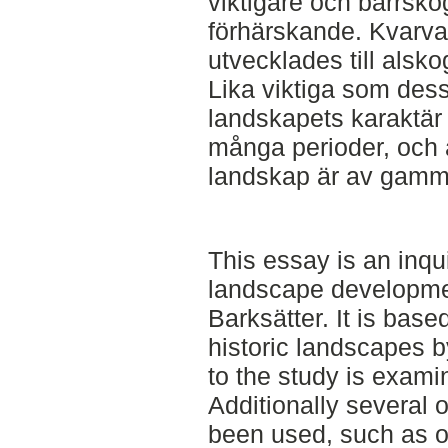
viktigare och barrsko
förhärskande. Kvarv
utvecklades till alsko
Lika viktiga som dess
landskapets karaktär
många perioder, och a
landskap är av gamma
This essay is an inqui
landscape developme
Barksätter. It is bas
historic landscapes b
to the study is examin
Additionally several 
been used, such as o