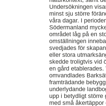
Undersökningen visar
minst sju större föränd
våra dagar. I periode
Södermanland mycket
området låg på en sto
omställningen inneba
svedjades för skapan
eller stora utmarksän
skedde troligtvis vid
en gård etablerades. 
omvandlades Barksätt
framträdande bebyggel
underlydande landbo
upp i betydligt störr
med små åkertäppor o