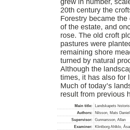
grew in number, scale
20th century the crof
Forestry became the 
of the estate, and onc
rose. The old croft p
pastures were plante
remaining shore me
turned by natural proc
Although the landsc
times, it has also for
Much of today’s lands
result from previous h
Main title:
Landskapets historis
Authors:
Nilsson, Mats Daniel
Supervisor:
Gunnarsson, Allan
Examiner:
Klintborg Ahlklo, Ås