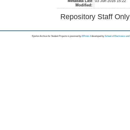
Metadata Last
03 Jun 2016 15:22
Modified:
Repository Staff Onl
Epsilon Archive for Student Projects is
powored by
EPrints 3
developed by
School of Electronics an