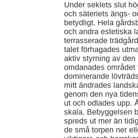
Under seklets slut h
och säteriets ängs- 
betydligt. Hela gård
och andra estetiska 
terrasserade trädgård
talet förhagades utm
aktiv styrning av de
omdanades området til
dominerande lövträds
mitt ändrades landska
genom den nya tiden
ut och odlades upp. Å
skala. Bebyggelsen 
spreds ut mer än tidi
de små torpen ner ell