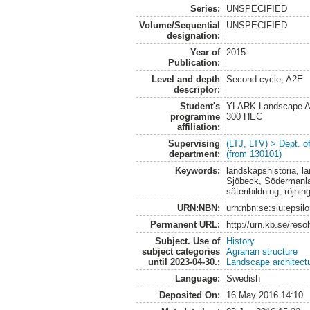
Series:
UNSPECIFIED
Volume/Sequential
UNSPECIFIED
designation:
Year of
2015
Publication:
Level and depth
Second cycle, A2E
descriptor:
Student's
YLARK Landscape Arc
programme
300 HEC
affiliation:
Supervising
(LTJ, LTV) > Dept. 
department:
(from 130101)
Keywords:
landskapshistoria, l
Sjöbeck, Södermanla
säteribildning, röjni
URN:NBN:
urn:nbn:se:slu:epsil
Permanent URL:
http://urn.kb.se/res
Subject. Use of
History
subject categories
Agrarian structure
until 2023-04-30.:
Landscape architect
Language:
Swedish
Deposited On:
16 May 2016 14:10