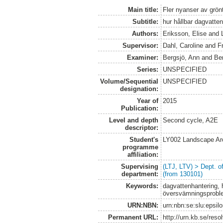
Main title:
Fler nyanser av grönt
Subtitle:
hur hållbar dagvatt
Authors:
Eriksson, Elise
and
Supervisor:
Dahl, Caroline
and
Fr
Examiner:
Bergsjö, Ann
and
Be
Series:
UNSPECIFIED
Volume/Sequential
UNSPECIFIED
designation:
Year of
2015
Publication:
Level and depth
Second cycle, A2E
descriptor:
Student's
LY002 Landscape Ar
programme
affiliation:
Supervising
(LTJ, LTV) > Dept. 
department:
(from 130101)
Keywords:
dagvattenhantering, 
översvämningsprobl
URN:NBN:
urn:nbn:se:slu:epsil
Permanent URL:
http://urn.kb.se/res