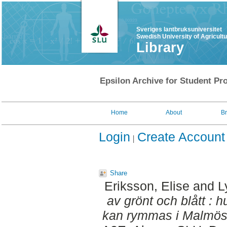
Sveriges lantbruksuniversitet
Swedish University of Agricult
Library
Epsilon Archive for Student Pro
Home
About
B
Login
Create Account
Share
Eriksson, Elise
and
L
av grönt och blått : 
kan rymmas i Malmös 