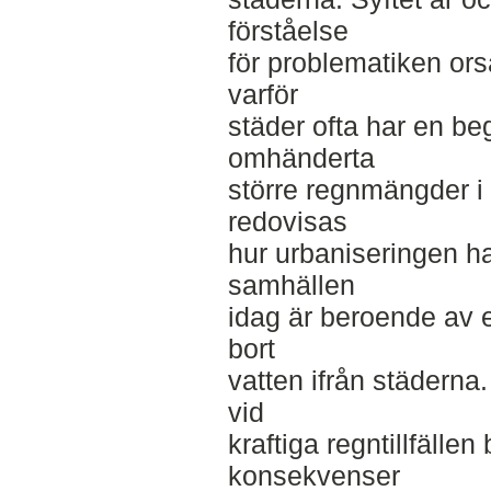
förståelse
för problematiken ors
varför
städer ofta har en be
omhänderta
större regnmängder i b
redovisas
hur urbaniseringen har 
samhällen
idag är beroende av e
bort
vatten ifrån städerna
vid
kraftiga regntillfällen
konsekvenser