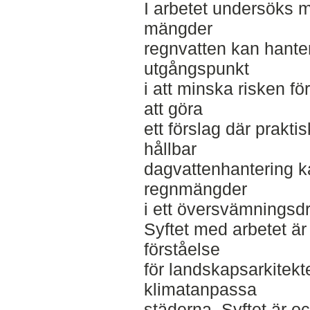
I arbetet undersöks mö
mängder
regnvatten kan hante
utgångspunkt
i att minska risken f
att göra
ett förslag där prakt
hållbar
dagvattenhantering ka
regnmängder
i ett översvämningsd
Syftet med arbetet är 
förståelse
för landskapsarkitekte
klimatanpassa
städerna. Syftet är oc