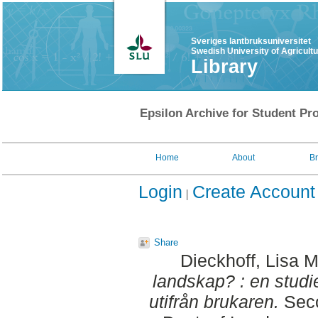
Sveriges lantbruksuniversitet
Swedish University of Agricult
Library
Epsilon Archive for Student Pro
Home
About
B
Login
Create Account
Share
Dieckhoff, Lisa M
landskap? : en studie
utifrån brukaren.
Seco