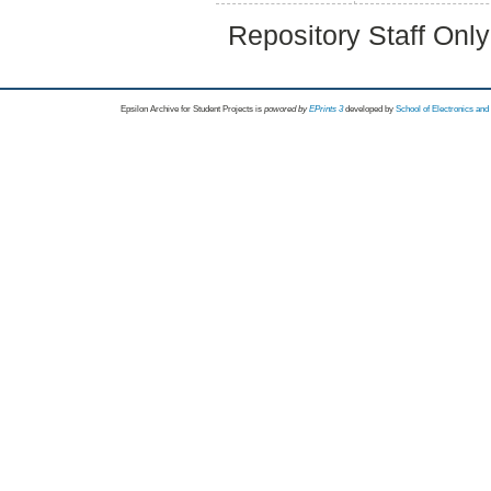
Repository Staff Onl
Epsilon Archive for Student Projects is
powored by
EPrints 3
developed by
School of Electronics an