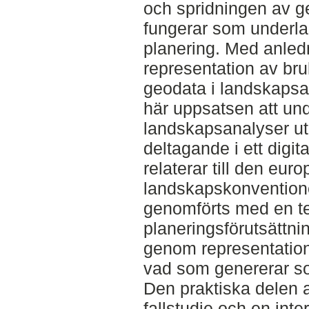
och spridningen av g
fungerar som underlag
planering. Med anled
representation av br
geodata i landskapsa
här uppsatsen att un
landskapsanalyser ut
deltagande i ett dig
relaterar till den eur
landskapskonvention
genomförts med en teo
planeringsförutsättnin
genom representation
vad som genererar so
Den praktiska delen a
fallstudie och en inte