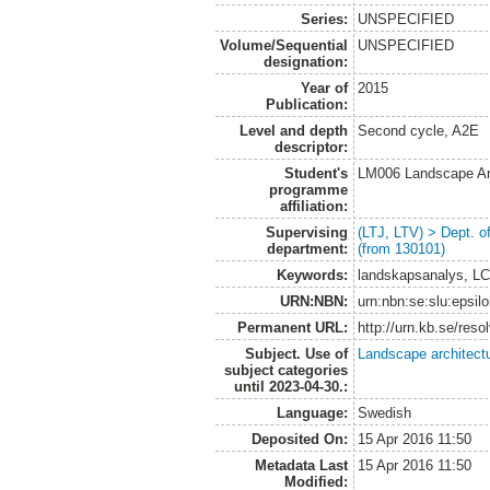
Series:
UNSPECIFIED
Volume/Sequential
UNSPECIFIED
designation:
Year of
2015
Publication:
Level and depth
Second cycle, A2E
descriptor:
Student's
LM006 Landscape Ar
programme
affiliation:
Supervising
(LTJ, LTV) > Dept. 
department:
(from 130101)
Keywords:
landskapsanalys, LCA
URN:NBN:
urn:nbn:se:slu:epsil
Permanent URL:
http://urn.kb.se/res
Subject. Use of
Landscape architect
subject categories
until 2023-04-30.:
Language:
Swedish
Deposited On:
15 Apr 2016 11:50
Metadata Last
15 Apr 2016 11:50
Modified: