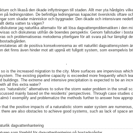
aktum och likaså den ökade inflyttningen till staden. Allt mer yta hårdgörs vilk
på ledningsnäten. De befintliga ledningarnas kapacitet överskrids oftare och l
ngar som skadar människor och byggnader. Den ökade och intensivare nederb
allt detta vatten ta vägen?
iskuterar jag naturlika alternativ för att lösa dagvattenproblematiken i den m
visas och diskuteras utifrån de boendes perspektiv. Genom fallstudier i bo
as och problematiseras metoderna ytterligare för att svara på hur lämpligt de
i bostadsgården.
stateras att de positiva konsekvenserna av ett naturlikt dagvattensystem ä
n det finns även hinder mot att uppnå ett fullgott system, som exempelvis 
,
 so is the increased migration to the city. More surfaces are impervious which
e system. The existing pipeline capacity is exceeded more frequently which le
nd buildings. The extreme and intensive precipitation is expected to be an inc
ith all this extra water?
uss ”naturalistic” alternatives to solve the storm water problem in the small sca
cussed mainly based on the residents’ perspectives. Through case studies of
mö I exemplify and problematize the methods further to answer how appropria
 that the positive impacts of a naturalistic storm water system are numerous, 
t there are also obstacles to achieve good systems, such as lack of space an
aturlik dagvattenhantering
aturen som förebild för dagvattenhantering på bostadsgårdar