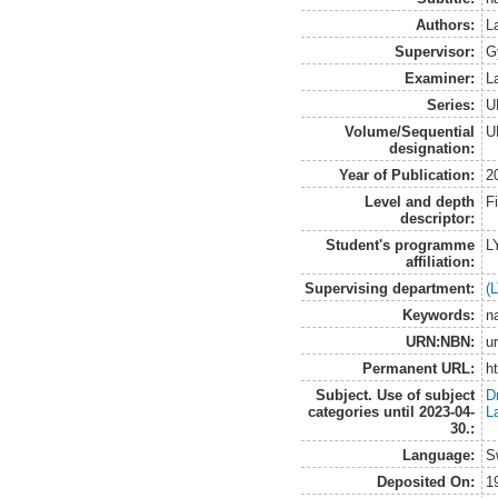
Authors:
L
Supervisor:
G
Examiner:
L
Series:
U
Volume/Sequential
U
designation:
Year of Publication:
2
Level and depth
F
descriptor:
Student's programme
L
affiliation:
Supervising department:
(
Keywords:
n
URN:NBN:
u
Permanent URL:
h
Subject. Use of subject
D
categories until 2023-04-
L
30.:
Language:
S
Deposited On:
1