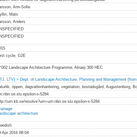
arsson, Ann-Sofie
yllin, Mats
arsson, Anders
NSPECIFIED
NSPECIFIED
015
irst cycle, G2E
Y002 Landscape Architecture Programme, Alnarp 300 HEC
LTJ, LTV) > Dept. of Landscape Architecture, Planning and Management (from
aturlik, öppen, dagvattenhantering, vegetation, bostadsgård, Augustenborg, B
rn:nbn:se:slu:epsilon-s-5284
ttp://urn.kb.se/resolve?urn=urn:nbn:se:slu:epsilon-s-5284
rainage
andscape architecture
wedish
9 Apr 2016 08:04