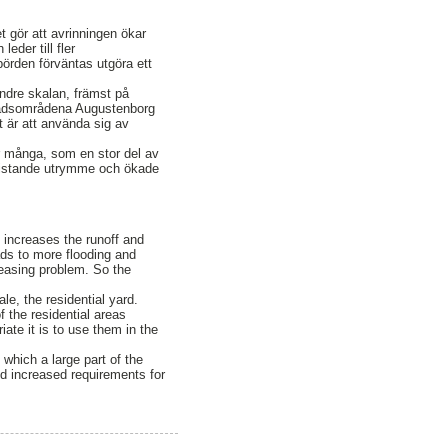
et gör att avrinningen ökar
eder till fler
örden förväntas utgöra ett
indre skalan, främst på
stadsområdena Augustenborg
t är att använda sig av
r många, som en stor del av
bristande utrymme och ökade
 increases the runoff and
ads to more flooding and
reasing problem. So the
le, the residential yard.
 the residential areas
te it is to use them in the
which a large part of the
d increased requirements for