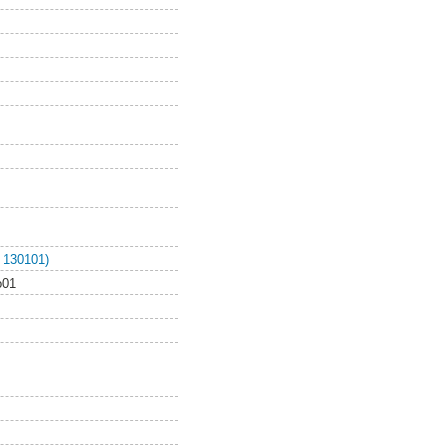
 130101)
o01