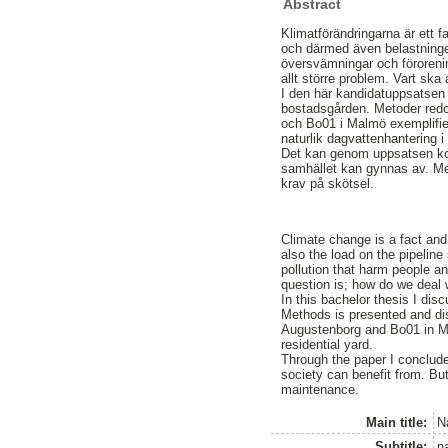
Abstract
Klimatförändringarna är ett f
och därmed även belastningen 
översvämningar och föroreni
allt större problem. Vart ska 
I den här kandidatuppsatsen d
bostadsgården. Metoder redo
och Bo01 i Malmö exemplifier
naturlik dagvattenhantering 
Det kan genom uppsatsen kon
samhället kan gynnas av. Me
krav på skötsel.
Climate change is a fact and
also the load on the pipelin
pollution that harm people a
question is; how do we deal w
In this bachelor thesis I disc
Methods is presented and dis
Augustenborg and Bo01 in Mal
residential yard.
Through the paper I conclude
society can benefit from. Bu
maintenance.
Main title:
N
Subtitle:
n