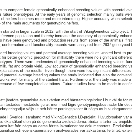
as to compare female genomically enhanced breeding values with parental av
s future phenotypes. At the early years of genomic selection mainly bulls we
 of heifers becomes more and more interesting. Higher accuracy when select
 of the main arguments for genotyping heifers.
 started in larger scale in 2012, with the start of VikingGenetics LD-project.
reference population and thereby increase the accuracy of genomically enhan
es have been genotyped and production results from some of the animals’ firs
ity, conformation and functionality records were analyzed from 2637 genotyped
ced breeding values and parental average breeding values worked best to pre
ept for better genomic prediction for milkability there were no significant diffe
henotypes. There were tendencies of genomically enhanced breeding values func
milk, fat and protein yield. Low accuracy of genomically enhanced breeding va
planations of the results. Even though there were few significant difference
 parental average breeding values the study indicated that also the conventi
works well for many of the studied traits. Furthermore, the study was made a b
because of few completed lactations. Future studies have to be made to confir
,
att jämföra genomiska avelsvärden med härstamningsindex i hur väl de föruts
an testades mestadels tjurar, men med lägre genotypningskostnader blir det al
ekryteringsdjur väljs ut och bättre parningsplaner är några av huvudargumenten
ade i Sverige i samband med VikingGenetics LD-projekt. Huvudorsaken var att
ed öka säkerheten på de genomiska avelsvärderna. Sedan starten av projekte
sresultat från några av deras första laktationer har dokumenterats. Produktion
gängliga och egenskaperna som analyserades var avkastning, fertilitet, exteriö