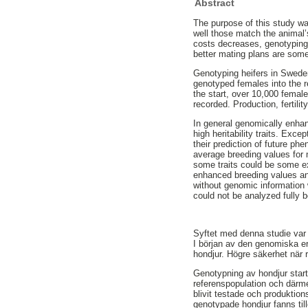
Abstract
The purpose of this study w
well those match the animal’
costs decreases, genotyping
better mating plans are some
Genotyping heifers in Sweden
genotyped females into the 
the start, over 10,000 femal
recorded. Production, fertil
In general genomically enhan
high heritability traits. Exc
their prediction of future p
average breeding values for 
some traits could be some ex
enhanced breeding values and
without genomic information 
could not be analyzed fully 
Syftet med denna studie var 
I början av den genomiska er
hondjur. Högre säkerhet när r
Genotypning av hondjur start
referenspopulation och därm
blivit testade och produktion
genotypade hondjur fanns till