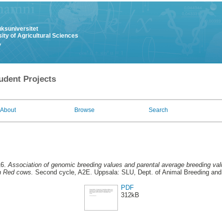
uksuniversitet
ity of Agricultural Sciences
y
udent Projects
About
Browse
Search
16.
Association of genomic breeding values and parental average breeding val
h Red cows.
Second cycle, A2E. Uppsala: SLU, Dept. of Animal Breeding and 
PDF
312kB