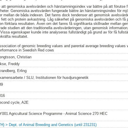
 att genomiska avelsvärden och härstamningsindex var bättre på att förutse 
eter. Genomiska avelsvärden fungerade bättre än härstamningsindex för mjöl
ader mellan de båda indexen. Det fanns dock tendenser att genomisk avelsvärd
 fett och protein avkastning. Låg säkerhet på genomiska avelsvärden och få p
n förklara resultaten. Även om det fanns få signifikanta skillnader mellan 
ade studien att den traditionella avelsvärderingen, utan genomisk information
issa egenskaper kunde inte analyseras fullständigt på grund av för få fullstä
kräfta resultatet.
ssociation of genomic breeding values and parental average breeding values w
erformance in Swedish Red cows
engtsson, Christian
ikse, Freddy
trandberg, Erling
xamensarbete / SLU, Institutionen för husdjursgenetik
89
016
econd cycle, A2E
Y001 Agricultural Science Programme - Animal Science 270 HEC
VH) > Dept. of Animal Breeding and Genetics (until 231231)