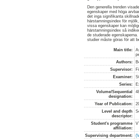
Den generella trenden visade
egenskaper med höga arvbarh
det inga signifikanta skilln
härstamningsindex för mjölk,
vissa egenskaper kan möjlige
härstamningsindex så indiker
de studerade egenskaperna. V
studier måste göras för att be
Main title:
A
p
Authors:
B
Supervisor:
F
Examiner:
S
Series:
E
Volume/Sequential
4
designation:
Year of Publication:
2
Level and depth
S
descriptor:
Student's programme
V
affiliation:
Supervising department:
(