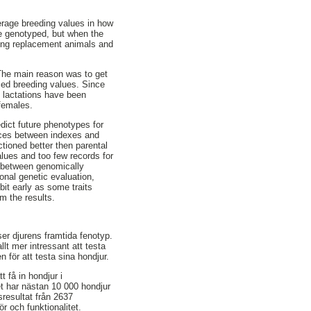
erage breeding values in how
re genotyped, but when the
ing replacement animals and
 The main reason was to get
ced breeding values. Since
t lactations have been
 females.
dict future phenotypes for
rences between indexes and
tioned better then parental
lues and too few records for
s between genomically
onal genetic evaluation,
it early as some traits
m the results.
er djurens framtida fenotyp.
lt mer intressant att testa
 för att testa sina hondjur.
 få in hondjur i
t har nästan 10 000 hondjur
sresultat från 2637
r och funktionalitet.