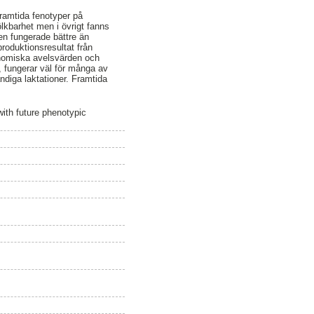
framtida fenotyper på
kbarhet men i övrigt fanns
en fungerade bättre än
roduktionsresultat från
genomiska avelsvärden och
, fungerar väl för många av
ndiga laktationer. Framtida
ith future phenotypic