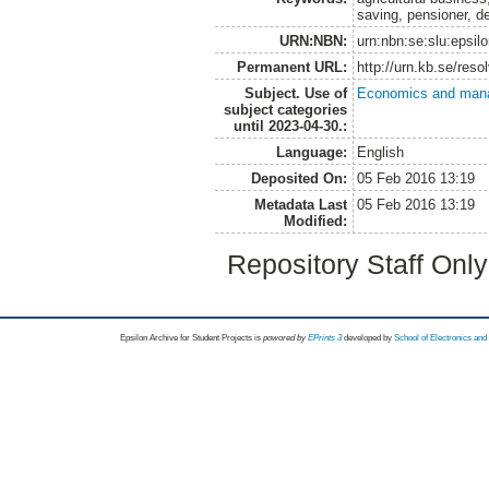
saving, pensioner, d
URN:NBN:
urn:nbn:se:slu:epsil
Permanent URL:
http://urn.kb.se/res
Subject. Use of
Economics and man
subject categories
until 2023-04-30.:
Language:
English
Deposited On:
05 Feb 2016 13:19
Metadata Last
05 Feb 2016 13:19
Modified:
Repository Staff Onl
Epsilon Archive for Student Projects is
powored by
EPrints 3
developed by
School of Electronics an