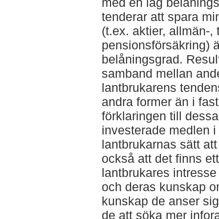
med en låg belånings
tenderar att spara mi
(t.ex. aktier, allmän-
pensionsförsäkring) 
belåningsgrad. Result
samband mellan ande
lantbrukarens tendens 
andra former än i fas
förklaringen till dess
investerade medlen i 
lantbrukarnas sätt at
också att det finns e
lantbrukares intresse 
och deras kunskap o
kunskap de anser sig 
de att söka mer infor