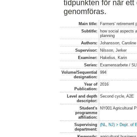
tidpunkten för när ett
genomföras.
Main title:
Farmers' retirement 
Subtitle:
how social aspects an
planning
Authors:
Johansson, Caroline
Supervisor:
Nilsson, Jerker
Examiner:
Hakelius, Karin
Series:
Examensarbete / SLU
Volume/Sequential
994
designation:
Year of
2016
Publication:
Level and depth
Second cycle, A2E
descriptor:
Student's
NY001 Agricultural
programme
affiliation:
Supervising
(NL, NJ) > Dept. of
department:
Keywords:
agricultural business