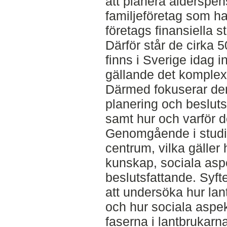
att planera ålderspens
familjeföretag som ha
företags finansiella 
Därför står de cirka
finns i Sverige idag i
gällande det komple
Därmed fokuserar den
planering och besluts
samt hur och varför de
Genomgående i studie
centrum, vilka gäller 
kunskap, sociala asp
beslutsfattande. Syft
att undersöka hur lan
och hur sociala aspek
faserna i lantbrukarn