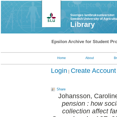
Sveriges lantbruksuniversitet
Swedish University of Agricult
Library
Epsilon Archive for Student Pro
Home
About
B
Login
Create Account
Share
Johansson, Carolin
pension : how soci
collection affect f