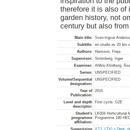
inspiration to the publ
therefore it is also of
garden history, not o
century but also from
Main title:
Sven-Ingvar Andersso
Subtitle:
en studie av 20 års
Authors:
Hansson, Freja
Supervisor:
Strömberg, Inger
Examiner:
Ahlklo Klintborg, Ås
Series:
UNSPECIFIED
Volume/Sequential
UNSPECIFIED
designation:
Year of
2015
Publication:
Level and depth
First cycle, G2E
descriptor:
Student's
LK004 Horticultural
programme
Programme 180 HE
affiliation:
Supervising
(LTJ, LTV) > Dept. 