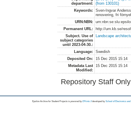
department:
(from 130101)
Keywords:
Sven-Ingvar Andersso
renovering, fri förnye
URN:NBN:
urn:nbn:se:slu:epsil
Permanent URL:
http://urn.kb.se/res
Subject. Use of
Landscape architect
subject categories
until 2023-04-30.:
Language:
Swedish
Deposited On:
15 Dec 2015 15:14
Metadata Last
15 Dec 2015 15:14
Modified:
Repository Staff Onl
Epsilon Archive for Student Projects is
powored by
EPrints 3
developed by
School of Electronics an