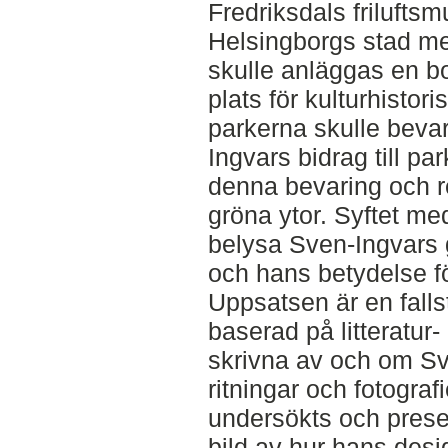
Fredriksdals frilufts
Helsingborgs stad me
skulle anläggas en bo
plats för kulturhistor
parkerna skulle bevar
Ingvars bidrag till p
denna bevaring och r
gröna ytor. Syftet me
belysa Sven-Ingvars 
och hans betydelse fö
Uppsatsen är en falls
baserad på litteratur-
skrivna av och om S
ritningar och fotograf
undersökts och presen
bild av hur hans desi