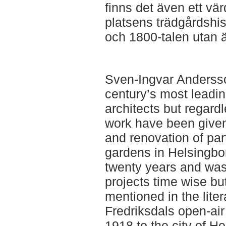
finns det även ett vä
platsens trädgårdshis
och 1800-talen utan ä
Sven-Ingvar Andersso
century’s most leadi
architects but regardle
work have been given
and renovation of par
gardens in Helsingbo
twenty years and was 
projects time wise but
mentioned in the liter
Fredriksdals open-a
1918 to the city of H