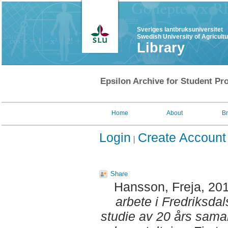
Sveriges lantbruksuniversitet
Swedish University of Agricult
Library
Epsilon Archive for Student Pro
Home
About
B
Login
Create Account
Share
Hansson, Freja
, 20
arbete i Fredriksdal
studie av 20 års sama