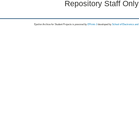
Repository Staff Onl
Epsilon Archive for Student Projects is
powored by
EPrints 3
developed by
School of Electronics an