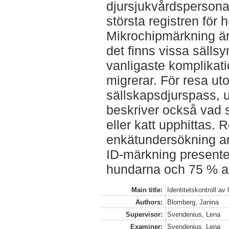
djursjukvårdspersona
största registren för 
Mikrochipmärkning är 
det finns vissa sällsy
vanligaste komplikati
migrerar. För resa ut
sällskapsdjurspass, 
beskriver också vad
eller katt upphittas. 
enkätundersökning a
ID-märkning present
hundarna och 75 % av
Main title:
Identitetskontroll av
Authors:
Blomberg, Janina
Supervisor:
Svendenius, Lena
Examiner:
Svendenius, Lena