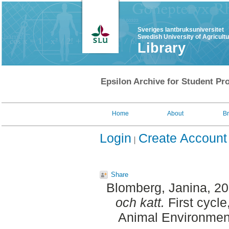
Sveriges lantbruksuniversitet
Swedish University of Agricult
Library
Epsilon Archive for Student Pro
Home
About
B
Login
Create Account
Share
Blomberg, Janina
, 2
och katt.
First cycle
Animal Environment