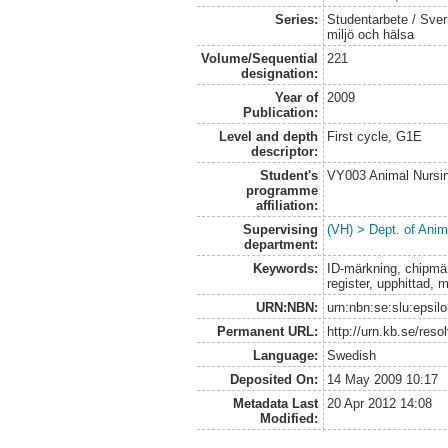
Series:
Studentarbete / Sveri
miljö och hälsa
Volume/Sequential
221
designation:
Year of
2009
Publication:
Level and depth
First cycle, G1E
descriptor:
Student's
VY003 Animal Nurs
programme
affiliation:
Supervising
(VH) > Dept. of Anim
department:
Keywords:
ID-märkning, chipmär
register, upphittad, m
URN:NBN:
urn:nbn:se:slu:epsilo
Permanent URL:
http://urn.kb.se/reso
Language:
Swedish
Deposited On:
14 May 2009 10:17
Metadata Last
20 Apr 2012 14:08
Modified: