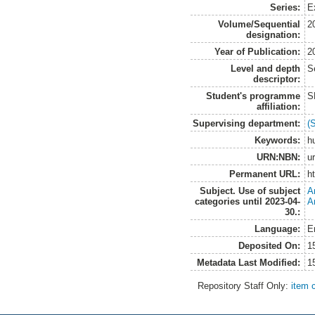
Series:
Ex
Volume/Sequential
2
designation:
Year of Publication:
2
Level and depth
S
descriptor:
Student's programme
S
affiliation:
Supervising department:
(
Keywords:
h
URN:NBN:
u
Permanent URL:
h
Subject. Use of subject
A
categories until 2023-04-
A
30.:
Language:
E
Deposited On:
1
Metadata Last Modified:
1
Repository Staff Only:
item 