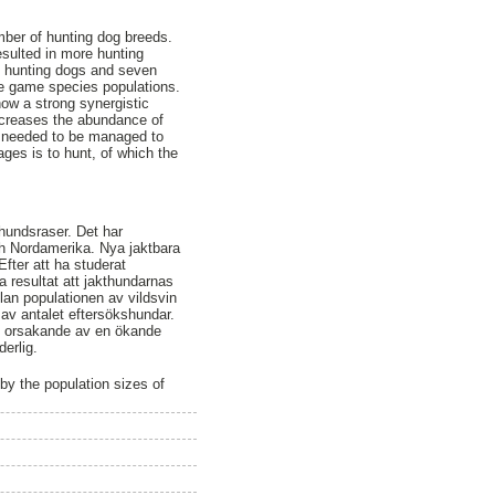
mber of hunting dog breeds.
sulted in more hunting
f hunting dogs and seven
he game species populations.
how a strong synergistic
increases the abundance of
e needed to be managed to
ges is to hunt, of which the
thundsraser. Det har
och Nordamerika. Nya jaktbara
Efter att ha studerat
ta resultat att jakthundarnas
lan populationen av vildsvin
 av antalet eftersökshundar.
or, orsakande av en ökande
erlig.
y the population sizes of