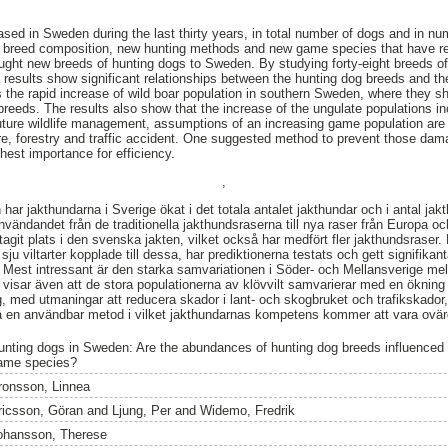
sed in Sweden during the last thirty years, in total number of dogs and in nu
he breed composition, new hunting methods and new game species that have re
ought new breeds of hunting dogs to Sweden. By studying forty-eight breeds o
results show significant relationships between the hunting dog breeds and t
is the rapid increase of wild boar population in southern Sweden, where they s
 breeds. The results also show that the increase of the ungulate populations 
future wildlife management, assumptions of an increasing game population ar
e, forestry and traffic accident. One suggested method to prevent those dama
hest importance for efficiency.
,
 har jakthundarna i Sverige ökat i det totala antalet jakthundar och i antal jak
nvändandet från de traditionella jakthundsraserna till nya raser från Europa 
 tagit plats i den svenska jakten, vilket också har medfört fler jakthundsraser. 
sju viltarter kopplade till dessa, har prediktionerna testats och gett signifikan
a. Mest intressant är den starka samvariationen i Söder- och Mellansverige mel
 visar även att de stora populationerna av klövvilt samvarierar med en ökning
ing, med utmaningar att reducera skador i lant- och skogbruket och trafikskad
a en användbar metod i vilket jakthundarnas kompetens kommer att vara ovärd
unting dogs in Sweden: Are the abundances of hunting dog breeds influenced b
ame species?
ronsson, Linnea
ricsson, Göran
and
Ljung, Per
and
Widemo, Fredrik
ohansson, Therese