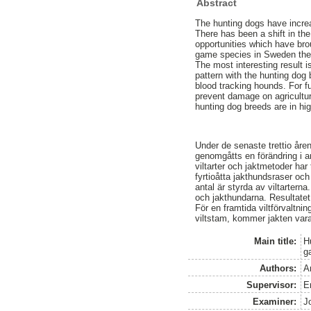
Abstract
The hunting dogs have increa
There has been a shift in t
opportunities which have br
game species in Sweden the 
The most interesting result 
pattern with the hunting dog
blood tracking hounds. For 
prevent damage on agricultur
hunting dog breeds are in hig
Under de senaste trettio åren
genomgåtts en förändring i a
viltarter och jaktmetoder har
fyrtioåtta jakthundsraser och 
antal är styrda av viltartern
och jakthundarna. Resultatet
För en framtida viltförvaltn
viltstam, kommer jakten var
Main title:
H
g
Authors:
A
Supervisor:
E
Examiner:
J