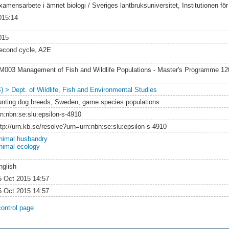
amensarbete i ämnet biologi / Sveriges lantbruksuniversitet, Institutionen för v
015:14
015
econd cycle, A2E
M003 Management of Fish and Wildlife Populations - Master's Programme 1
S) > Dept. of Wildlife, Fish and Environmental Studies
unting dog breeds, Sweden, game species populations
rn:nbn:se:slu:epsilon-s-4910
ttp://urn.kb.se/resolve?urn=urn:nbn:se:slu:epsilon-s-4910
nimal husbandry
nimal ecology
nglish
5 Oct 2015 14:57
5 Oct 2015 14:57
control page