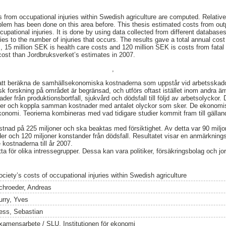
ts from occupational injuries within Swedish agriculture are computed. Relative 
lem has been done on this area before. This thesis estimated costs from outp
upational injuries. It is done by using data collected from different database
ies to the number of injuries that occurs. The results gave a total annual cost
s, 15 million SEK is health care costs and 120 million SEK is costs from fatal
 cost than Jordbruksverket’s estimates in 2007.
,
 att beräkna de samhällsekonomiska kostnaderna som uppstår vid arbetsska
sk forskning på området är begränsad, och utförs oftast istället inom andra 
der från produktionsbortfall, sjukvård och dödsfall till följd av arbetsolyckor
abaser och koppla samman kostnader med antalet olyckor som sker. De ekonom
konomi. Teorierna kombineras med vad tidigare studier kommit fram till gällan
ostnad på 225 miljoner och ska beaktas med försiktighet. Av detta var 90 miljo
er och 120 miljoner konstander från dödsfall. Resultatet visar en anmärkning
kostnaderna till år 2007.
tta för olika intressegrupper. Dessa kan vara politiker, försäkringsbolag och 
ociety’s costs of occupational injuries within Swedish agriculture
chroeder, Andreas
urry, Yves
ess, Sebastian
xamensarbete / SLU, Institutionen för ekonomi