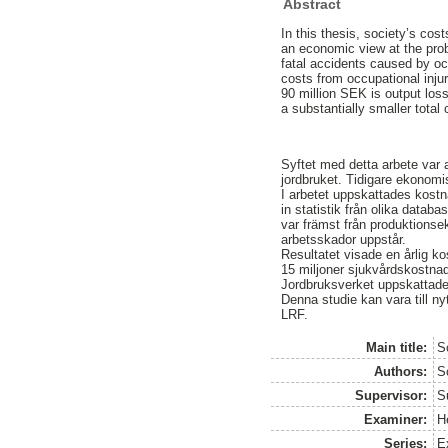
Abstract
In this thesis, society’s cos
an economic view at the prob
fatal accidents caused by occ
costs from occupational injur
90 million SEK is output los
a substantially smaller total
Syftet med detta arbete var
jordbruket. Tidigare ekonomi
I arbetet uppskattades kostna
in statistik från olika dat
var främst från produktionse
arbetsskador uppstår.
Resultatet visade en årlig k
15 miljoner sjukvårdskostnad
Jordbruksverket uppskattade 
Denna studie kan vara till ny
LRF.
Main title:
S
Authors:
S
Supervisor:
S
Examiner:
H
Series:
E