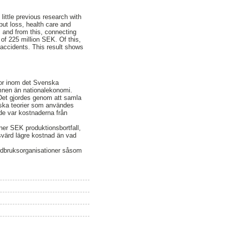
little previous research with
ut loss, health care and
s and from this, connecting
 of 225 million SEK. Of this,
 accidents. This result shows
dor inom det Svenska
ämnen än nationalekonomi.
. Det gjordes genom att samla
iska teorier som användes
de var kostnaderna från
ner SEK produktionsbortfall,
svärd lägre kostnad än vad
jordbruksorganisationer såsom