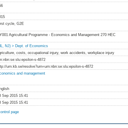
66
015
irst cycle, G2E
Y001 Agricultural Programme - Economics and Management 270 HEC
NL, NJ) > Dept. of Economics
riculture, costs, occupational injury, work accidents, workplace injury
rn:nbn:se:slu:epsilon-s-4872
ttp://urn.kb.se/resolve?urn=urn:nbn:se:slu:epsilon-s-4872
conomics and management
nglish
8 Sep 2015 15:41
8 Sep 2015 15:41
control page