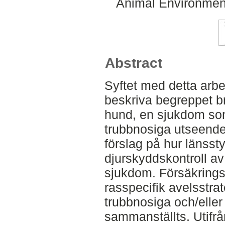
Animal Environment
Abstract
Syftet med detta arbet
beskriva begreppet b
hund, en sjukdom so
trubbnosiga utseende
förslag på hur länsst
djurskyddskontroll a
sjukdom. Försäkringss
rasspecifik avelsstra
trubbnosiga och/elle
sammanställts. Utifrå