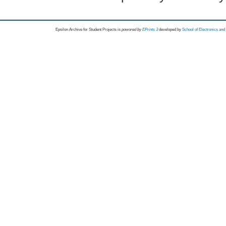
Epsilon Archive for Student Projects is
powored by
EPrints 3
developed by
School of Electronics an