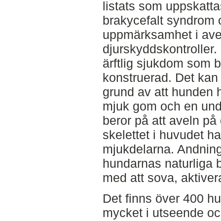
listats som uppskatta
brakycefalt syndrom 
uppmärksamhet i ave
djurskyddskontroller.
ärftlig sjukdom som 
konstruerad. Det ka
grund av att hunden h
mjuk gom och en unde
beror på att aveln på d
skelettet i huvudet ha
mjukdelarna. Andnin
hundarnas naturliga
med att sova, aktiver
Det finns över 400 hu
mycket i utseende oc