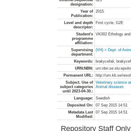
designation:
Year of
2015
Publication:
Level and depth
First cycle, G2E
descriptor:
Student's
VK002 Ethology and
programme
affiliation:
Supervising
(VH) > Dept. of Anim
department:
Keywords:
brakycefali, brakyce
URN:NBN:
urn:nbn:se:slu:epsil
Permanent URL:
http://urn.kb.se/res
Subject. Use of
Veterinary science a
subject categories
Animal diseases
until 2023-04-30.:
Language:
Swedish
Deposited On:
07 Sep 2015 14:51
Metadata Last
07 Sep 2015 14:51
Modified:
Repository Staff Onl