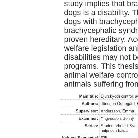
study implies that b
dogs is a disability. 
dogs with brachycep
brachycephalic synd
proven hereditary. A
welfare legislation an
disabilities may not 
programs. This thesi
animal welfare contr
animals suffering fr
Main title:
Djurskyddskontroll a
Authors:
Jönsson Östregård, 
Supervisor:
Andersson, Emma
Examiner:
Yngvesson, Jenny
Series:
Studentarbete / Sveri
miljö och hälsa
Volume/Sequential
625