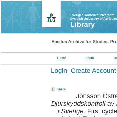
Sveriges lantbruksuniversitet
Swedish University of Agricult
Library
Epsilon Archive for Student Pro
Home
About
B
Login
Create Account
Share
Jönsson Östre
Djurskyddskontroll av
i Sverige.
First cycl