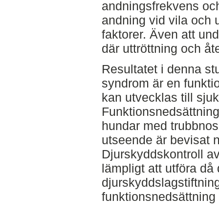
andningsfrekvens oc
andning vid vila och 
faktorer. Även att un
där uttröttning och å
Resultatet i denna stu
syndrom är en funkt
kan utvecklas till sj
Funktionsnedsättninge
hundar med trubbnosi
utseende är bevisat 
Djurskyddskontroll a
lämpligt att utföra då
djurskyddslagstiftnin
funktionsnedsättning