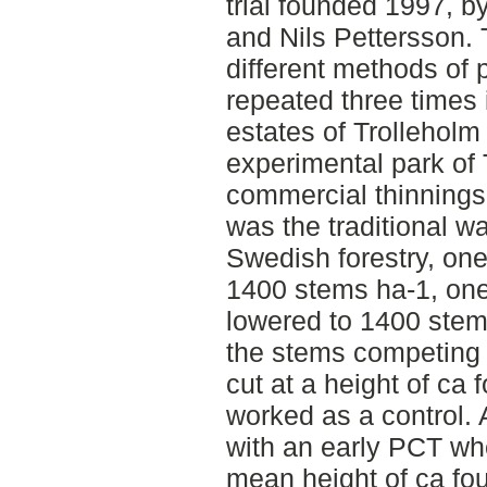
trial founded 1997, 
and Nils Pettersson. T
different methods of 
repeated three times i
estates of Trolleholm
experimental park of
commercial thinnings
was the traditional w
Swedish forestry, one
1400 stems ha-1, one
lowered to 1400 ste
the stems competing 
cut at a height of ca
worked as a control. 
with an early PCT wh
mean height of ca fo