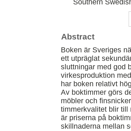
Southern Swedish
Abstract
Boken är Sveriges näs
ett utpräglat sekundär
sluttningar med god b
virkesproduktion med e
har boken relativt hö
Av boktimmer görs de
möbler och finsnickeri
timmerkvalitet blir t
är priserna på bokti
skillnaderna mellan s