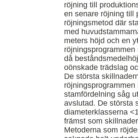
röjning till produkti
en senare röjning til
röjningsmetod där s
med huvudstammarna 
meters höjd och en y
röjningsprogrammen s
då beståndsmedelhöjd
oönskade trädslag och
De största skillnader
röjningsprogrammen 
stamfördelning såg ut
avslutad. De största 
diameterklasserna <
främst som skillnader
Metoderna som röjdes 