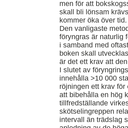
men för att bokskogs
skall bli lönsam krävs
kommer öka över tid.
Den vanligaste meto
föryngras är naturlig f
i samband med oftast 
boken skall utvecklas 
är det ett krav att d
I slutet av föryngrin
innehålla >10 000 st
röjningen ett krav fö
att bibehålla en hög 
tillfredställande virk
skötselingreppen rela
intervall än trädslag
anledning av de hög