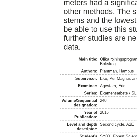
meters had a signific
other methods. The st
stems and the lowest 
be able to use this st
further studies are n
data.
Main title:
Olika röjningsprogra
Bokskog
Authors:
Plantman, Hampus
Supervisor:
Ekö, Per Magnus
an
Examiner:
Agestam, Eric
Series:
Examensarbete / SLU
Volume/Sequential
240
designation:
Year of
2015
Publication:
Level and depth
Second cycle, A2E
descriptor:
Student's
SY001 Forest Scien