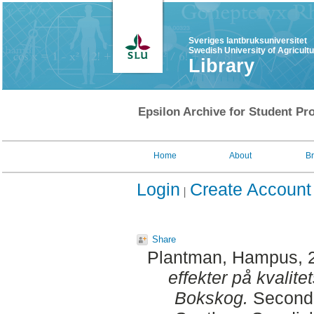
Sveriges lantbruksuniversitet
Swedish University of Agricult
Library
Epsilon Archive for Student Pro
Home
About
B
Login
Create Account
Share
Plantman, Hampus
,
effekter på kvalite
Bokskog.
Second 