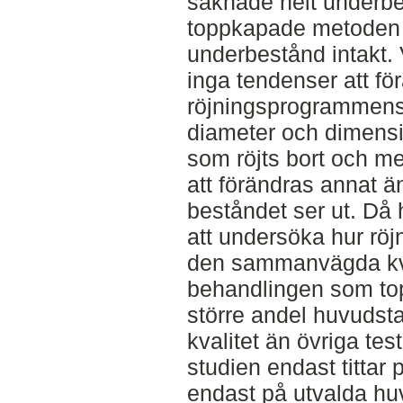
saknade helt underb
toppkapade metoden h
underbestånd intakt.
inga tendenser att f
röjningsprogrammens 
diameter och dimensi
som röjts bort och me
att förändras annat ä
beståndet ser ut. Då
att undersöka hur rö
den sammanvägda kval
behandlingen som top
större andel huvudsta
kvalitet än övriga te
studien endast tittar
endast på utvalda h