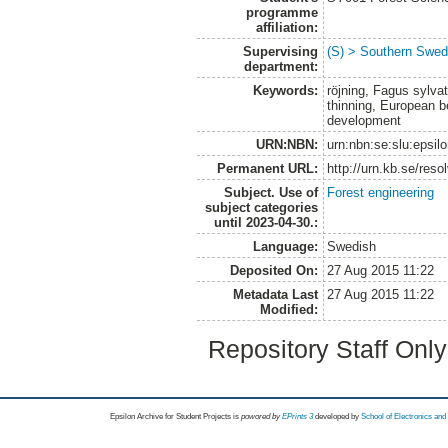
programme
affiliation:
Supervising
(S) > Southern Swed
department:
Keywords:
röjning, Fagus sylva
thinning, European b
development
URN:NBN:
urn:nbn:se:slu:epsil
Permanent URL:
http://urn.kb.se/res
Subject. Use of
Forest engineering
subject categories
until 2023-04-30.:
Language:
Swedish
Deposited On:
27 Aug 2015 11:22
Metadata Last
27 Aug 2015 11:22
Modified:
Repository Staff Onl
Epsilon Archive for Student Projects is
powored by
EPrints 3
developed by
School of Electronics an