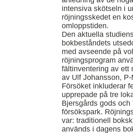
intensiva skötseln i
röjningsskedet en ko
omloppstiden.
Den aktuella studiens
bokbeståndets utsed
med avseende på voly
röjningsprogram anvä
fältinventering av ett
av Ulf Johansson, P-
Försöket inkluderar f
upprepade på tre loka
Bjersgårds gods och
försökspark. Röjnin
var: traditionell bok
används i dagens bok