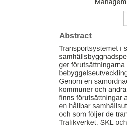
Manageme
Abstract
Transportsystemet i si
samhällsbyggnadspers
ger förutsättningarn
bebyggelseutveckling
Genom en samordnad
kommuner och andra 
finns förutsättningar 
en hållbar samhällsu
och som följer de tra
Trafikverket, SKL oc