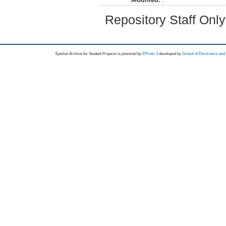
Repository Staff Onl
Epsilon Archive for Student Projects is
powored by
EPrints 3
developed by
School of Electronics an