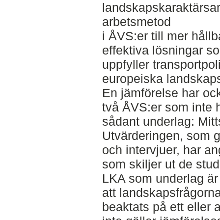
landskapskaraktärsa
arbetsmetod
i ÅVS:er till mer hål
effektiva lösningar s
uppfyller transportpo
europeiska landskap
En jämförelse har oc
två ÅVS:er som inte h
sådant underlag: Mitt
Utvärderingen, som g
och intervjuer, har ang
som skiljer ut de st
LKA som underlag är f
att landskapsfrågorn
beaktats på ett eller a