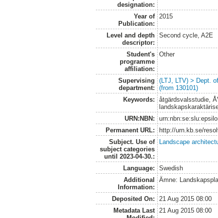
designation:
Year of
2015
Publication:
Level and depth
Second cycle, A2E
descriptor:
Student's
Other
programme
affiliation:
Supervising
(LTJ, LTV) > Dept. 
department:
(from 130101)
Keywords:
åtgärdsvalsstudie, Å
landskapskaraktäris
URN:NBN:
urn:nbn:se:slu:epsil
Permanent URL:
http://urn.kb.se/res
Subject. Use of
Landscape architect
subject categories
until 2023-04-30.:
Language:
Swedish
Additional
Ämne: Landskapspla
Information:
Deposited On:
21 Aug 2015 08:00
Metadata Last
21 Aug 2015 08:00
Modified: