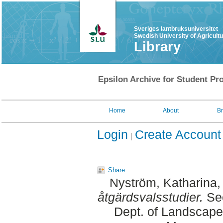
Sveriges lantbruksuniversitet
Swedish University of Agricult
Library
Epsilon Archive for Student Pro
Home
About
B
Login
Create Account
Share
Nyström, Katharina
,
åtgärdsvalsstudier.
Sec
Dept. of Landscape