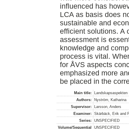
influenced has howev
LCA as basis does no
sustainable and econ
efficient solutions.
assessment is essent
knowledge and compe
process is vital. Whe
for ÅVS aspects con
emphasized more an
be placed in the corr
Main title:
Landskapsaspekten i
Authors:
Nyström, Katharina
Supervisor:
Larsson, Anders
Examiner:
Skärbäck, Erik
and
Series:
UNSPECIFIED
Volume/Sequential
UNSPECIFIED