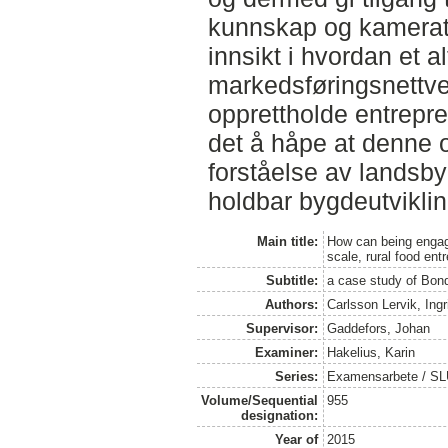
kunnskap og kamerat
innsikt i hvordan et al
markedsføringsnettv
opprettholde entrepr
det å håpe at denne o
forståelse av landsb
holdbar bygdeutviklin
Main title:
How can being engage
scale, rural food ent
Subtitle:
a case study of Bon
Authors:
Carlsson Lervik, Ingr
Supervisor:
Gaddefors, Johan
Examiner:
Hakelius, Karin
Series:
Examensarbete / SLU
Volume/Sequential
955
designation:
Year of
2015