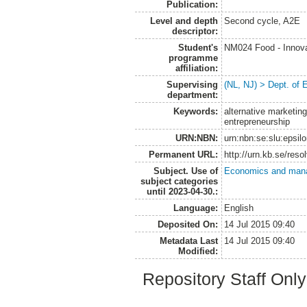
Publication:
Level and depth
Second cycle, A2E
descriptor:
Student's
NM024 Food - Innova
programme
affiliation:
Supervising
(NL, NJ) > Dept. of
department:
Keywords:
alternative marketin
entrepreneurship
URN:NBN:
urn:nbn:se:slu:epsil
Permanent URL:
http://urn.kb.se/res
Subject. Use of
Economics and man
subject categories
until 2023-04-30.:
Language:
English
Deposited On:
14 Jul 2015 09:40
Metadata Last
14 Jul 2015 09:40
Modified:
Repository Staff Onl