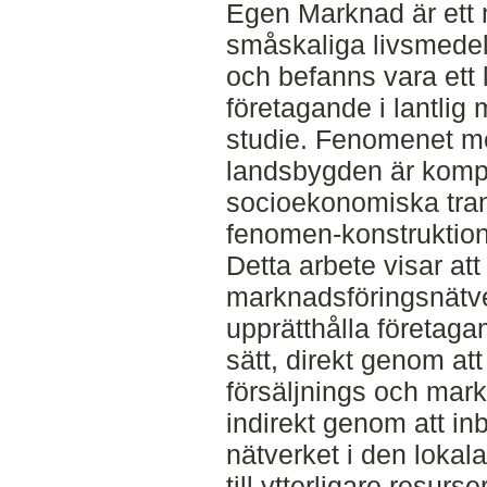
Egen Marknad är ett 
småskaliga livsmede
och befanns vara ett l
företagande i lantlig 
studie. Fenomenet m
landsbygden är komp
socioekonomiska tran
fenomen-konstruktioni
Detta arbete visar att 
marknadsföringsnätver
upprätthålla företag
sätt, direkt genom att
försäljnings och mar
indirekt genom att i
nätverket i den lokala 
till ytterligare resu