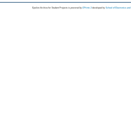
Epsilon Archive for Student Projects is
powored by
EPrints 3
developed by
School of Electronics an