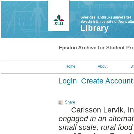
Sveriges lantbruksuniversitet
Swedish University of Agricult
Library
Epsilon Archive for Student Pro
Home
About
B
Login
Create Account
Share
Carlsson Lervik, In
engaged in an alterna
small scale, rural foo