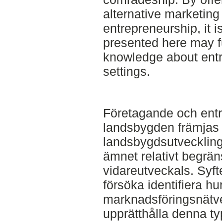
alternative marketing
entrepreneurship, it i
presented here may f
knowledge about entr
settings.
Företagande och ent
landsbygden främjas f
landsbygdsutveckling,
ämnet relativt begrä
vidareutveckals. Syft
försöka identifiera hur
marknadsföringsnätver
upprätthålla denna t