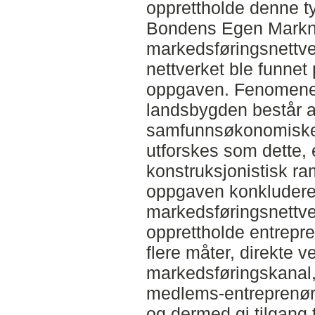
opprettholde denne t
Bondens Egen Marknad
markedsføringsnettve
nettverket ble funnet
oppgaven. Fenomenet
landsbygden består 
samfunnsøkonomiske 
utforskes som dette,
konstruksjonistisk ra
oppgaven konkluderer 
markedsføringsnettver
opprettholde entrepr
flere måter, direkte v
markedsføringskanal, 
medlems-entreprenøre
og dermed gi tilgang 