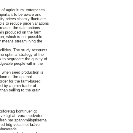
of agricultural enterprises
mportant to be aware and
ty prices sharply fluctuate
ools to reduce price variations
creases the sale options
rain produced on the farm
on, which is not possible
ity means streamlining the
acilities. The study accounts
he optimal strategy of the
y to segregate the quality of
dgeable people within the
.
es when seed production is
 None of the optimal
 order for the farm-based
d by a grain trader at
than selling to the grain
sföretag kontinuerligt
 viktigt att vara medveten
 åren har spannmålspriserna
d hög volatilitet kräver
dsbaserade