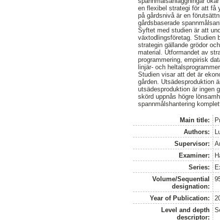
spannmålsanläggningar ökar an
en flexibel strategi för att 
på gårdsnivå är en förutsättni
gårdsbaserade spannmålsanlä
Syftet med studien är att u
växtodlingsföretag. Studien 
strategin gällande grödor oc
material. Utformandet av str
programmering, empirisk data
linjär- och heltalsprogramme
Studien visar att det är eko
gården. Utsädesproduktion är
utsädesproduktion är ingen 
skörd uppnås högre lönsamhe
spannmålshantering komplette
Main title:
Pr
Authors:
L
Supervisor:
A
Examiner:
H
Series:
E
Volume/Sequential
9
designation:
Year of Publication:
2
Level and depth
S
descriptor: