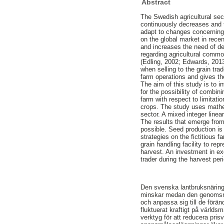
Abstract
The Swedish agricultural sect
continuously decreases and t
adapt to changes concerning 
on the global market in recent
and increases the need of de
regarding agricultural commod
(Edling, 2002; Edwards, 2013
when selling to the grain tra
farm operations and gives the
The aim of this study is to i
for the possibility of combin
farm with respect to limitati
crops. The study uses mathem
sector. A mixed integer linea
The results that emerge from 
possible. Seed production is a
strategies on the fictitious 
grain handling facility to re
harvest. An investment in exc
trader during the harvest per
Den svenska lantbruksnäringe
minskar medan den genomsnitt
och anpassa sig till de för
fluktuerat kraftigt på värld
verktyg för att reducera pri