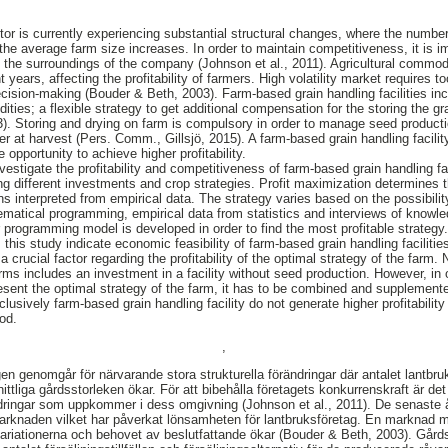
or is currently experiencing substantial structural changes, where the number 
he average farm size increases. In order to maintain competitiveness, it is i
the surroundings of the company (Johnson et al., 2011). Agricultural commodi
 years, affecting the profitability of farmers. High volatility market requires t
cision-making (Bouder & Beth, 2003). Farm-based grain handling facilities in
ities; a flexible strategy to get additional compensation for the storing the g
). Storing and drying on farm is compulsory in order to manage seed producti
der at harvest (Pers. Comm., Gillsjö, 2015). A farm-based grain handling facil
 opportunity to achieve higher profitability.
nvestigate the profitability and competitiveness of farm-based grain handling f
ing different investments and crop strategies. Profit maximization determines t
ons interpreted from empirical data. The strategy varies based on the possibilit
atical programming, empirical data from statistics and interviews of knowle
r programming model is developed in order to find the most profitable strategy
this study indicate economic feasibility of farm-based grain handling faciliti
 crucial factor regarding the profitability of the optimal strategy of the farm.
farms includes an investment in a facility without seed production. However, in
present the optimal strategy of the farm, it has to be combined and supplemente
lusively farm-based grain handling facility do not generate higher profitability 
iod.
,
n genomgår för närvarande stora strukturella förändringar där antalet lantbruk
liga gårdsstorleken ökar. För att bibehålla företagets konkurrenskraft är det
ändringar som uppkommer i dess omgivning (Johnson et al., 2011). De senaste
smarknaden vilket har påverkat lönsamheten för lantbruksföretag. En marknad me
svariationerna och behovet av beslutfattande ökar (Bouder & Beth, 2003). Går