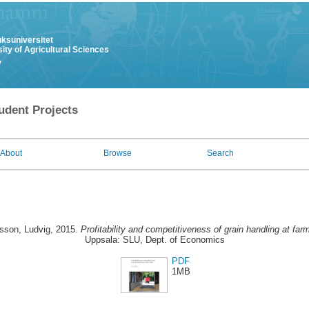
uksuniversitet
ity of Agricultural Sciences
y
udent Projects
About
Browse
Search
son, Ludvig
, 2015.
Profitability and competitiveness of grain handling at farm
Uppsala: SLU, Dept. of Economics
PDF
1MB