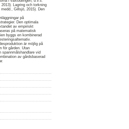
orna i växtodlingen, d.v.s.
, 2013). Lagring och torkning
s. medd., Gillsjö, 2015). Den
nläggningar på
strategier. Den optimala
ktandet av empiriskt
 baseras på matematisk
udien byggs en kombinerad
steringsalternativ.
desproduktion är möjlig på
n för gården. Utan
en spannmålshandlare vid
ombination av gårdsbaserad
r.