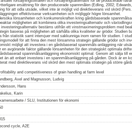
talet försäljningstillfällen och försäljningsalternativ för de producerade råvar
få ytterligare ersättning för den producerade spannmålen (Edling, 2002; Edwards
ng för att odla utsäde, vilket inte är möjligt vid direktleverans vid skörd (Per
ggningen effektiviserar verksamheten och möjliggör högre lönsamhet.
ndersöka lönsamheten och konkurrenskraften kring gårdsbaserade spannmålsa
beaktar möjligheten att kombinera olika investeringsalternativ och växtodlings
h investeringsalternativ bestäms utifrån ett vinstmaximeringsproblem med bea
ategin baseras på möjligheten att särhålla olika kvaliteter av grödor. Studien
 från statistik samt intervjuer med sakkunniga inom ramen för studien. I st
ringsmodell för att finna den mest lönsamma strategin gällande grödor och inve
nomiskt möjligt att investera i en gårdsbaserad spannmåls-anläggning när utsä
 en avgörande faktor gällande lönsamheten för den strategiskt optimala drifte
gårdsbaserad spannmålsanläggning ekonomiskt optimal. Genom att sälja till 
t än att enbart investera i en spannmålsanläggning på gården. Dock är en k
rat med direktleverans vid skörd den mest optimala strategin på större gårda
ofitability and competitiveness of grain handling at farm level
undberg, Axel
and
Magnusson, Ludvig
ndersson, Hans
akelius, Karin
xamensarbete / SLU, Institutionen för ekonomi
50
015
econd cycle, A2E