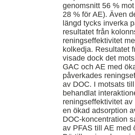
genomsnitt 56 % mot
28 % för AE). Även d
längd tycks inverka p
resultatet från kolon
reningseffektivitet m
kolkedja. Resultatet
visade dock det motsa
GAC och AE med öka
påverkades reningsef
av DOC. I motsats till
behandlat interaktio
reningseffektivitet a
en ökad adsorption 
DOC-koncentration s
av PFAS till AE med