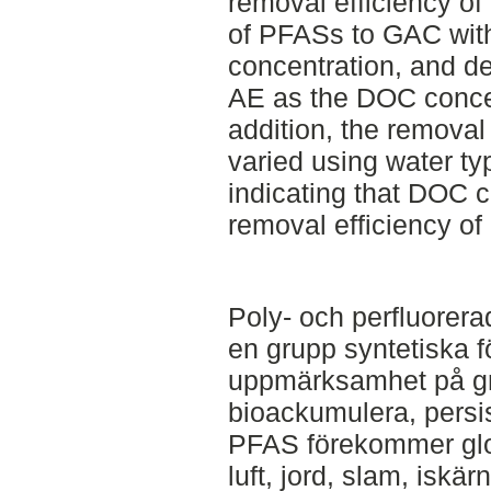
removal efficiency o
of PFASs to GAC wit
concentration, and d
AE as the DOC concen
addition, the remova
varied using water ty
indicating that DOC c
removal efficiency of
Poly- och perfluorer
en grupp syntetiska f
uppmärksamhet på gru
bioackumulera, persist
PFAS förekommer glob
luft, jord, slam, iskä