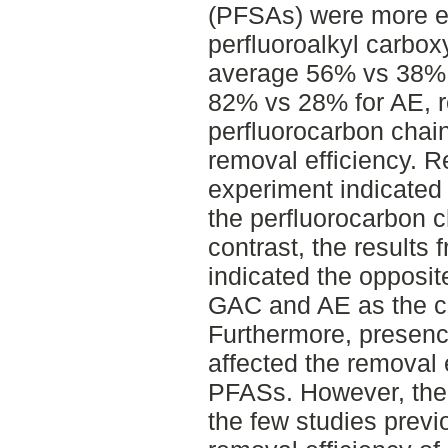
(PFSAs) were more ef
perfluoroalkyl carbox
average 56% vs 38% f
82% vs 28% for AE, re
perfluorocarbon chain
removal efficiency. R
experiment indicated 
the perfluorocarbon c
contrast, the results
indicated the opposit
GAC and AE as the ch
Furthermore, presenc
affected the removal e
PFASs. However, the r
the few studies prev