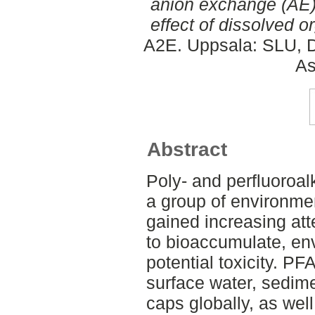
anion exchange (AE)
effect of dissolved o
A2E. Uppsala: SLU, D
As
Abstract
Poly- and perfluoroa
a group of environme
gained increasing atte
to bioaccumulate, en
potential toxicity. P
surface water, sedimen
caps globally, as wel