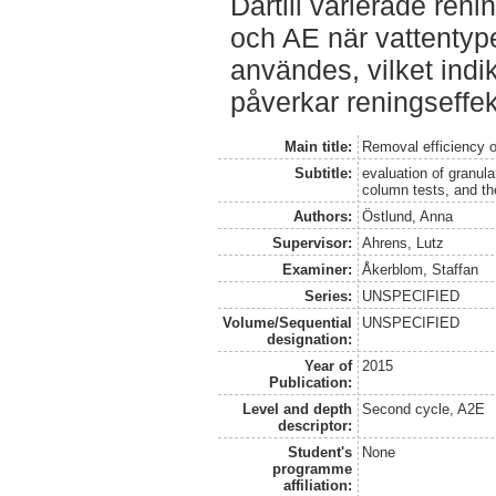
Därtill varierade ren
och AE när vattentyp
användes, vilket indi
påverkar reningseffek
Main title:
Removal efficiency o
Subtitle:
evaluation of granul
column tests, and th
Authors:
Östlund, Anna
Supervisor:
Ahrens, Lutz
Examiner:
Åkerblom, Staffan
Series:
UNSPECIFIED
Volume/Sequential
UNSPECIFIED
designation:
Year of
2015
Publication:
Level and depth
Second cycle, A2E
descriptor:
Student's
None
programme
affiliation: