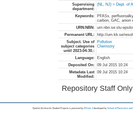
Supervising
(NL, NJ) > Dept. of
department:
Keywords:
PFASs, perfluoroalky
carbon, GAC, anion 
URN:NBN:
urn:nbn:se:slu:epsil
Permanent URL:
http://urn.kb.se/res
Subject. Use of
Pollution
subject categories
Chemistry
until 2023-04-30.:
Language:
English
Deposited On:
09 Jul 2015 10:24
Metadata Last
09 Jul 2015 10:24
Modified:
Repository Staff Onl
Epsilon Archive for Student Projects is
powored by
EPrints 3
developed by
School of Electronics an