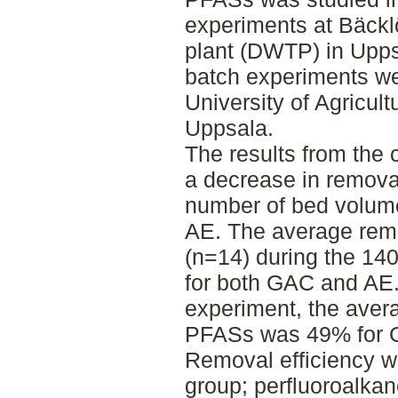
experiments at Bäckl
plant (DWTP) in Upps
batch experiments w
University of Agricul
Uppsala.
The results from the
a decrease in removal
number of bed volum
AE. The average remo
(n=14) during the 1
for both GAC and AE.
experiment, the avera
PFASs was 49% for 
Removal efficiency w
group; perfluoroalkane