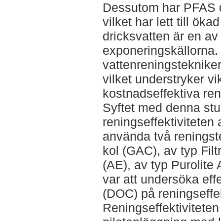
Dessutom har PFAS de
vilket har lett till ök
dricksvatten är en av
exponeringskällorna.
vattenreningstekniker
vilket understryker vi
kostnadseffektiva ren
Syftet med denna stu
reningseffektiviteten
använda två reningste
kol (GAC), av typ Fil
(AE), av typ Purolite A
var att undersöka effe
(DOC) på reningseffek
Reningseffektivitete