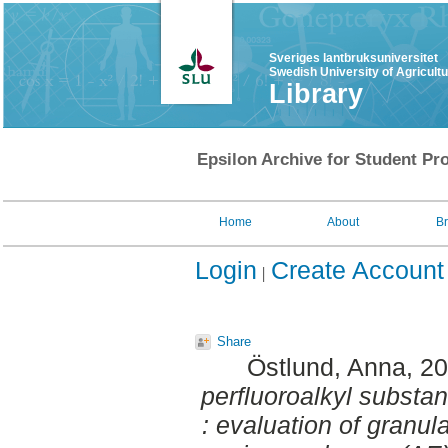
Sveriges lantbruksuniversitet
Swedish University of Agricult
Library
Epsilon Archive for Student Pro
Home
About
B
Login
Create Account
Share
Östlund, Anna
, 2
perfluoroalkyl substa
: evaluation of granu