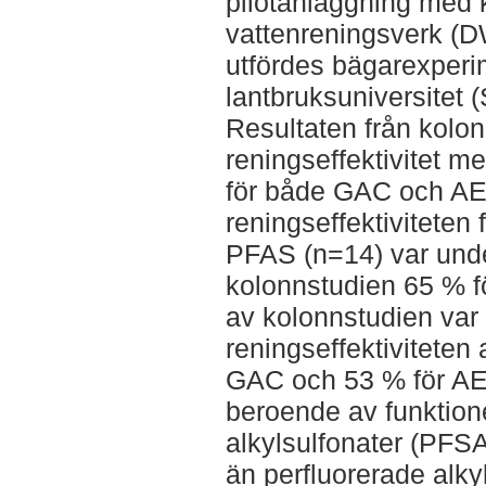
pilotanläggning med 
vattenreningsverk (
utfördes bägarexperi
lantbruksuniversitet 
Resultaten från kolo
reningseffektivitet
för både GAC och AE
reningseffektiviteten
PFAS (n=14) var und
kolonnstudien 65 % f
av kolonnstudien var
reningseffektiviteten
GAC och 53 % för AE.
beroende av funktione
alkylsulfonater (PFSA
än perfluorerade alky