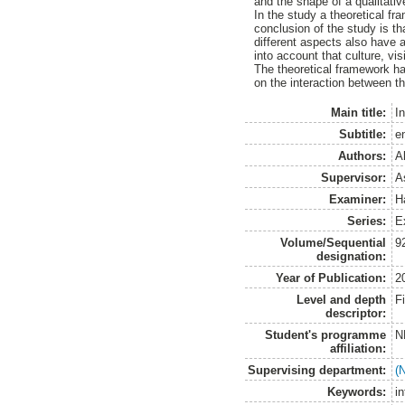
and the shape of a qualitat
In the study a theoretical fr
conclusion of the study is th
different aspects also have a
into account that culture, v
The theoretical framework ha
on the interaction between th
Main title:
I
Subtitle:
e
Authors:
A
Supervisor:
A
Examiner:
H
Series:
E
Volume/Sequential
9
designation:
Year of Publication:
2
Level and depth
F
descriptor:
Student's programme
N
affiliation:
Supervising department:
(
Keywords:
i