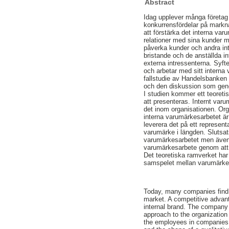
Abstract
Idag upplever många företag att
konkurrensfördelar på markn
att förstärka det interna var
relationer med sina kunder 
påverka kunder och andra int
bristande och de anställda in
externa intressenterna. Syfte
och arbetar med sitt interna
fallstudie av Handelsbanken i
och den diskussion som gen
I studien kommer ett teoreti
att presenteras. Internt var
det inom organisationen. Or
interna varumärkesarbetet är
leverera det på ett represent
varumärke i längden. Slutsat
varumärkesarbetet men även at
varumärkesarbete genom att 
Det teoretiska ramverket har v
samspelet mellan varumärket 
Today, many companies find t
market. A competitive advan
internal brand. The company 
approach to the organization
the employees in companies o