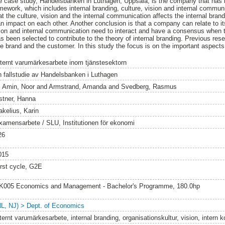
ive case study, Handelsbanken in Luthagen, Uppsala, is the company that has 
amework, which includes internal branding, culture, vision and internal commun
at the culture, vision and the internal communication affects the internal br
n impact on each other. Another conclusion is that a company can relate to it
ision and internal communication need to interact and have a consensus when t
s been selected to contribute to the theory of internal branding. Previous res
e brand and the customer. In this study the focus is on the important aspects 
nternt varumärkesarbete inom tjänstesektorn
n fallstudie av Handelsbanken i Luthagen
l Amin, Noor
and
Armstrand, Amanda
and
Svedberg, Rasmus
stner, Hanna
akelius, Karin
xamensarbete / SLU, Institutionen för ekonomi
26
015
irst cycle, G2E
K005 Economics and Management - Bachelor's Programme, 180.0hp
NL, NJ) > Dept. of Economics
nternt varumärkesarbete, internal branding, organisationskultur, vision, intern