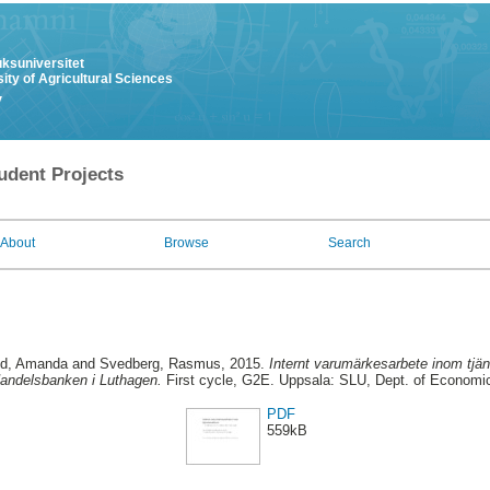
uksuniversitet
ity of Agricultural Sciences
y
udent Projects
About
Browse
Search
nd, Amanda
and
Svedberg, Rasmus
, 2015.
Internt varumärkesarbete inom tjäns
andelsbanken i Luthagen.
First cycle, G2E. Uppsala: SLU, Dept. of Economi
PDF
559kB