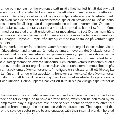
 de befinner sig i en konkurrensutsatt miljö vilket har lett till att det blivit al
aden. En konkurrensfördel kan vara att ha ett starkt varumärke och detta ka
umärket. Detta läggs det extra fokus på inom tjänsteföretag då de arbetar med 
men även med de anställda. Medarbetarna spelar en betydande roll då de geno
ressenters förhållningssätt till organisationen och dess varumärke. Om det i
te förstår och accepterar visionerna som ska förmedlas blir det svårt att förme
t med denna studie är att undersöka hur medarbetarna i ett företag inom tjänste
 varumärke. Studien har en induktiv ansats och baseras både på en litteraturst
 Luthagen, Uppsala. Empiri från intervjuer med två anställda på kontoret ligger 
omförs.
skt ramverk som omfattar internt varumärkesarbete, organisationskultur, visi
umärkesarbete handlar om att få medarbetarna att leverera det önskade varumär
ganisationskultur är medarbetarnas gemensamma syn på organisationen och e
 visionen. Detta då de anställda behöver förstå visionen för varumärket för a
ativt sätt gentemot de externa kunderna. Den interna kommunikationen är en för
sen av studien är att organisationskultur, vision och intern kommunikation påv
t aspekterna påverkar varandra. Ytterligare en slutsats är att ett företag kan fö
ta hänsyn till att de olika aspekterna behöver samverka då de påverkar vara
alts ut för att bidra till teorin kring internt varumärkesarbete. Tidigare forsk
och kunden. Denna uppsats har valt att rikta in sig på viktiga aspekter för d
,
hemselves in a competitive environment and are therefore trying to find a co
tage can for example be to have a strong brand, which can be achieved by m
employees play a significant role in the service sector as they may affect c
 and its brand through their interaction with the customers. The purpose of th
f the service sector relate to and engages with their internal brand. The stu