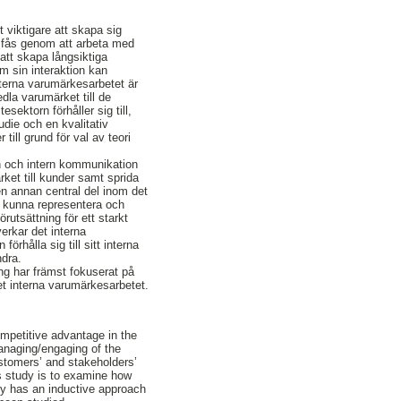
lt viktigare att skapa sig
n fås genom att arbeta med
att skapa långsiktiga
m sin interaktion kan
nterna varumärkesarbetet är
dla varumärket till de
sektorn förhåller sig till,
udie och en kvalitativ
till grund för val av teori
on och intern kommunikation
ket till kunder samt sprida
n annan central del inom det
tt kunna representera och
utsättning för ett starkt
erkar det interna
rhålla sig till sitt interna
ndra.
ning har främst fokuserat på
et interna varumärkesarbetet.
mpetitive advantage in the
anaging/engaging of the
ustomers’ and stakeholders’
is study is to examine how
dy has an inductive approach