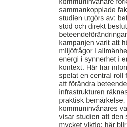
kommuninvånare förkl
sammankopplade fakto
studien utgörs av: befi
stöd och direkt beslu
beteendeförändringar 
kampanjen varit att 
miljöfrågor i allmänh
energi i synnerhet i en
kontext. Här har info
spelat en central roll 
att förändra beteenden
infrastrukturen räkna
praktisk bemärkelse, 
kommuninvånares vard
visar studien att den
mycket viktig; här bl