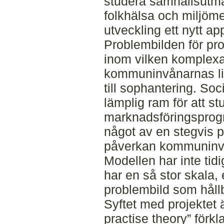
studera samhällsutma
folkhälsa och miljöme
utveckling ett nytt a
Problembilden för pr
inom vilken komplex
kommuninvånarnas liv
till sophantering. So
lämplig ram för att st
marknadsföringsprog
något av en stegvis pr
påverkan kommuninv
Modellen har inte tid
har en så stor skala,
problembild som hållb
Syftet med projektet ä
practise theory” förkl