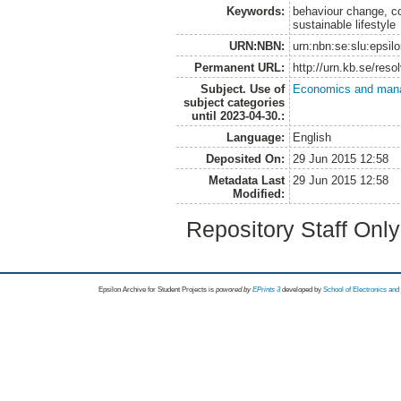
Keywords:
behaviour change, co
sustainable lifestyle
URN:NBN:
urn:nbn:se:slu:epsil
Permanent URL:
http://urn.kb.se/res
Subject. Use of
Economics and man
subject categories
until 2023-04-30.:
Language:
English
Deposited On:
29 Jun 2015 12:58
Metadata Last
29 Jun 2015 12:58
Modified:
Repository Staff Onl
Epsilon Archive for Student Projects is
powored by
EPrints 3
developed by
School of Electronics an