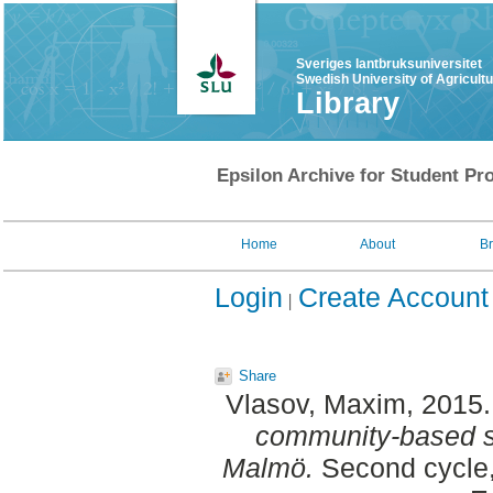
Sveriges lantbruksuniversitet
Swedish University of Agricult
Library
Epsilon Archive for Student Pro
Home
About
B
Login
Create Account
Share
Vlasov, Maxim
, 2015
community-based so
Malmö.
Second cycle,