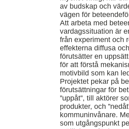
av budskap och värderi
vägen för beteendefö
Att arbeta med betee
vardagssituation är en
från experiment och 
effekterna diffusa och
förutsätter en uppsät
för att förstå mekani
motivbild som kan led
Projektet pekar på b
förutsättningar för b
”uppåt”, till aktörer 
produkter, och ”nedåt”,
kommuninvånare. Med
som utgångspunkt peka