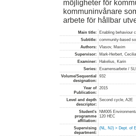
möjligheter för komm
kommuninvånare som e
arbete för hållbar utv
Main title:
Enabling behaviour 
Subtitle:
community-based soc
Authors:
Vlasov, Maxim
Supervisor:
Mark-Herbert, Cecili
Examiner:
Hakelius, Karin
Series:
Examensarbete / SLU
Volume/Sequential
932
designation:
Year of
2015
Publication:
Level and depth
Second cycle, A2E
descriptor:
Student's
NM005 Environmenta
programme
120 HEC
affiliation:
Supervising
(NL, NJ) > Dept. of
department: