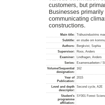
customers, but primar
Businesses primarily
communicating climat
constructions.
Main title:
Trähusindustrins mar
Subtitle:
en studie om kommun
Authors:
Bergkvist, Sophia
Supervisor:
Roos, Anders
Examiner:
Lindhagen, Anders
Series:
Examensarbeten / SLU
Volume/Sequential
162
designation:
Year of
2015
Publication:
Level and depth
Second cycle, A2E
descriptor:
Student's
SY001 Forest Scien
programme
affiliation: