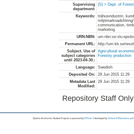
Supervising
(S) > Dept. of Fores
department:
Keywords:
trähusindustrin, kun
miljömarknadsföring
communication, timbe
marketing
URN:NBN:
urn:nbn:se:slu:epsil
Permanent URL:
http://urn.kb.se/res
Subject. Use of
Agricultural economi
subject categories
Forestry production
until 2023-04-30.:
Language:
Swedish
Deposited On:
29 Jun 2015 11:29
Metadata Last
29 Jun 2015 11:29
Modified:
Repository Staff Onl
Epsilon Archive for Student Projects is
powored by
EPrints 3
developed by
School of Electronics an