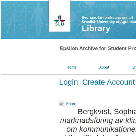
Sveriges lantbruksuniversitet
Swedish University of Agricult
Library
Epsilon Archive for Student Pro
Home
About
B
Login
Create Account
Share
Bergkvist, Sophi
marknadsföring av klim
om kommunikationen