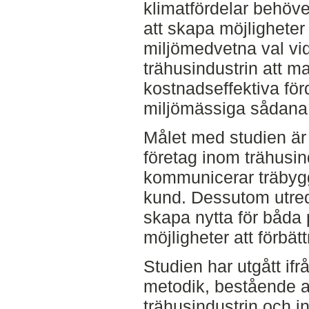
klimatfördelar behöv
att skapa möjligheter
miljömedvetna val vid
trähusindustrin att m
kostnadseffektiva förd
miljömässiga sådana
Målet med studien är 
företag inom trähusind
kommunicerar träbygga
kund. Dessutom utred
skapa nytta för båda 
möjligheter att förbät
Studien har utgått ifrå
metodik, bestående a
trähusindustrin och i