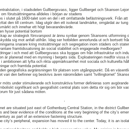
tralstation, i stadsdelen Gullbergsvass, ligger Gullberget och Skansen Lejone
 om förutsättningarna alldeles i början av stadens
es i slutet på 1600-talet som en del i ett omfattande befästningsverk. Från att
yttat den till centrum. Idag utgör den ett isolerat landmärke, omgärdat av tung 
smärkt och innehar ett högt bevarandevärde.
den hyser potential bortom
skap av strategisk försvarspost är ännu synbar genom Skansens utformning 
kydda sig mot anfall utifrån. Idag ser hotbilden annorlunda ut och bortsett frå
ningarna snarare kring motsättningar och segregation inom städers och stater
vantare framtidssatsning än social stabilitet och engagerade medborgare?
ndringar i och med att Gullbergsvass ska byggas om från infrastruktur och indu
ken är planerad med en mynning i bergets sida. Exploateringen medför vissa 
i ambitionen att lyfta och rikta uppmärksamhet mot sociala och kulturella hål
tningar och framtida potential.
r den geografiska avgränsningen för platsen som utgångspunkt. Då en väsentlig
t vari den befinner sig beskrivs även närområden samt ”tvillingtornet” Skan
der möts under stimulerande och konstruktiva former definieras som avgörande 
ymboliskt signifikant och geografiskt central plats som detta rör sig om bör var
forum för just sådana möten.
,
et are situated just east of Gothenburg Central Station, in the district Gull
ges and bear evidence of the conditions at the very beginning of the city’s e
century as part of an extensive fastening structure.
e city’s peripheral, expansion has moved it to the center. Today, it is an iso