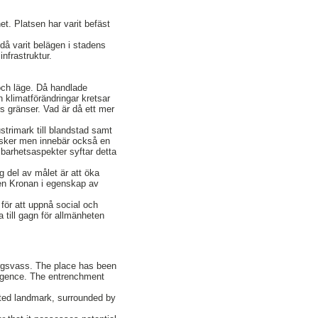
t. Platsen har varit befäst
 då varit belägen i stadens
infrastruktur.
och läge. Då handlade
n klimatförändringar kretsar
s gränser. Vad är då ett mer
strimark till blandstad samt
risker men innebär också en
lbarhetsaspekter syftar detta
 del av målet är att öka
sen Kronan i egenskap av
för att uppnå social och
a till gagn för allmänheten
bergsvass. The place has been
mergence. The entrenchment
lated landmark, surrounded by