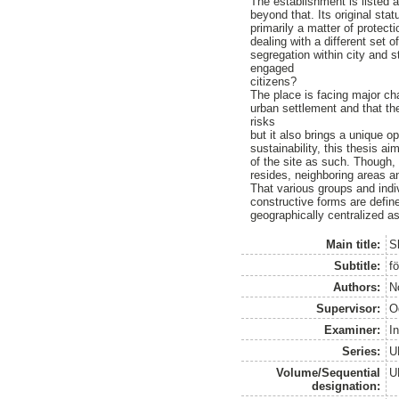
The establishment is listed 
beyond that. Its original sta
primarily a matter of protect
dealing with a different set
segregation within city and 
engaged
citizens?
The place is facing major ch
urban settlement and that the
risks
but it also brings a unique o
sustainability, this thesis a
of the site as such. Though, 
resides, neighboring areas a
That various groups and indi
constructive forms are define
geographically centralized as
Main title:
S
Subtitle:
f
Authors:
N
Supervisor:
O
Examiner:
In
Series:
U
Volume/Sequential
U
designation: