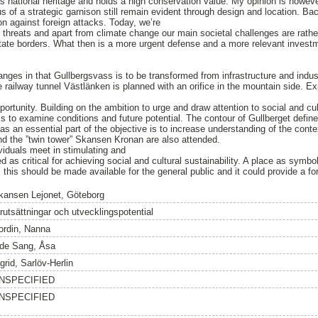
as national heritage and holds a high conservation value. My opinion is howeve
tus of a strategic garnison still remain evident through design and location. B
ion against foreign attacks. Today, we’re
 of threats and apart from climate change our main societal challenges are rat
state borders. What then is a more urgent defense and a more relevant investme
anges in that Gullbergsvass is to be transformed from infrastructure and indus
 railway tunnel Västlänken is planned with an orifice in the mountain side. Exp
pportunity. Building on the ambition to urge and draw attention to social and cu
ims to examine conditions and future potential. The contour of Gullberget defi
as an essential part of the objective is to increase understanding of the conte
nd the ”twin tower” Skansen Kronan are also attended.
viduals meet in stimulating and
d as critical for achieving social and cultural sustainability. A place as symbol
 this should be made available for the general public and it could provide a f
kansen Lejonet, Göteborg
örutsättningar och utvecklingspotential
ordin, Nanna
de Sang, Åsa
grid, Sarlöv-Herlin
NSPECIFIED
NSPECIFIED