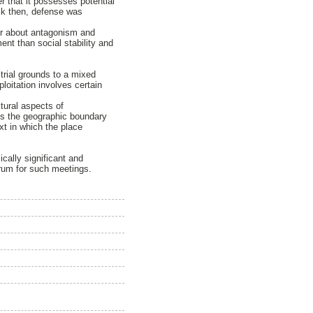
r that it possesses potential
ack then, defense was
her about antagonism and
nt than social stability and
trial grounds to a mixed
loitation involves certain
ltural aspects of
nes the geographic boundary
xt in which the place
ically significant and
orum for such meetings.