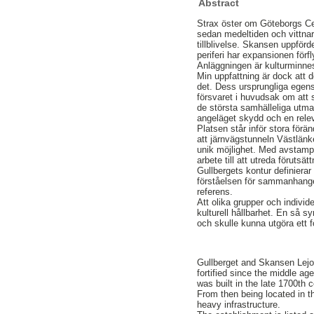
Abstract
Strax öster om Göteborgs Cen
sedan medeltiden och vittnar
tillblivelse. Skansen uppförd
periferi har expansionen förfl
Anläggningen är kulturminne
Min uppfattning är dock att 
det. Dess ursprungliga egen
försvaret i huvudsak om att s
de största samhälleliga utma
angeläget skydd och en rele
Platsen står inför stora förä
att järnvägstunneln Västlän
unik möjlighet. Med avstamp 
arbete till att utreda förutsät
Gullbergets kontur definiera
förståelsen för sammanhange
referens.
Att olika grupper och indivi
kulturell hållbarhet. En så s
och skulle kunna utgöra ett 
Gullberget and Skansen Lejon
fortified since the middle a
was built in the late 1700th 
From then being located in th
heavy infrastructure.