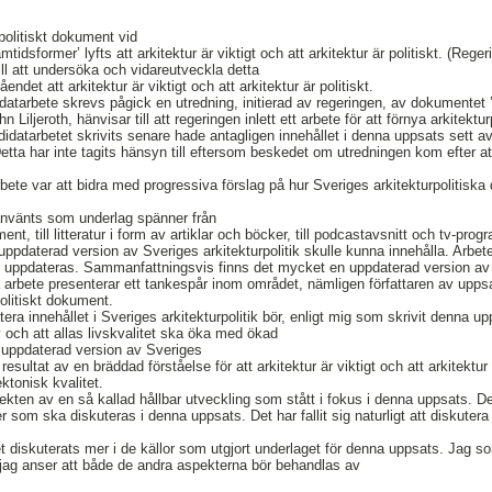
rpolitiskt dokument vid
tidsformer’ lyfts att arkitektur är viktigt och att arkitektur är politiskt. (Reger
ill att undersöka och vidareutveckla detta
endet att arkitektur är viktigt och att arkitektur är politiskt.
idatarbete skrevs pågick en utredning, initierad av regeringen, av dokumentet 
 Liljeroth, hänvisar till att regeringen inlett ett arbete för att förnya arkitektur
idatarbetet skrivits senare hade antagligen innehållet i denna uppsats sett 
Detta har inte tagits hänsyn till eftersom beskedet om utredningen kom efter a
rbete var att bidra med progressiva förslag på hur Sveriges arkitekturpolitisk
nvänts som underlag spänner från
nt, till litteratur i form av artiklar och böcker, till podcastavsnitt och tv-pro
ppdaterad version av Sveriges arkitekturpolitik skulle kunna innehålla. Arbet
et uppdateras. Sammanfattningsvis finns det mycket en uppdaterad version av S
 arbete presenterar ett tankespår inom området, nämligen författaren av uppsat
politiskt dokument.
tera innehållet i Sveriges arkitekturpolitik bör, enligt mig som skrivit denna up
l av och att allas livskvalitet ska öka med ökad
 uppdaterad version av Sveriges
 resultat av en bräddad förståelse för att arkitektur är viktigt och att arkitektur
ktonisk kvalitet.
pekten av en så kallad hållbar utveckling som stått i fokus i denna uppsats. D
 som ska diskuteras i denna uppsats. Det har fallit sig naturligt att diskutera
et diskuterats mer i de källor som utgjort underlaget för denna uppsats. Jag s
tt jag anser att både de andra aspekterna bör behandlas av