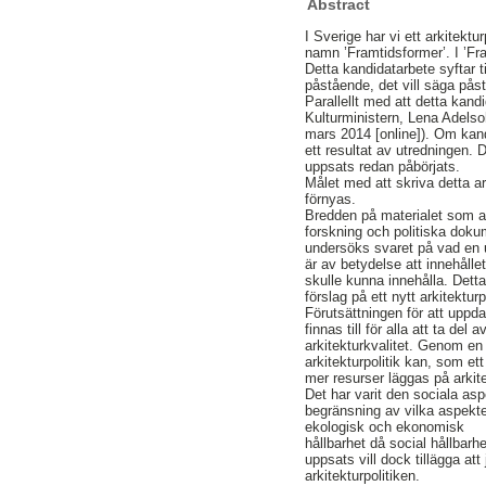
Abstract
I Sverige har vi ett arkitektu
namn ’Framtidsformer’. I ’Fram
Detta kandidatarbete syftar t
påstående, det vill säga påstå
Parallellt med att detta kand
Kulturministern, Lena Adelsohn
mars 2014 [online]). Om kand
ett resultat av utredningen. 
uppsats redan påbörjats.
Målet med att skriva detta a
förnyas.
Bredden på materialet som a
forskning och politiska dokume
undersöks svaret på vad en u
är av betydelse att innehåll
skulle kunna innehålla. Detta
förslag på ett nytt arkitektur
Förutsättningen för att uppda
finnas till för alla att ta de
arkitekturkvalitet. Genom en
arkitekturpolitik kan, som ett
mer resurser läggas på arkite
Det har varit den sociala as
begränsning av vilka aspekter
ekologisk och ekonomisk
hållbarhet då social hållbarh
uppsats vill dock tillägga a
arkitekturpolitiken.