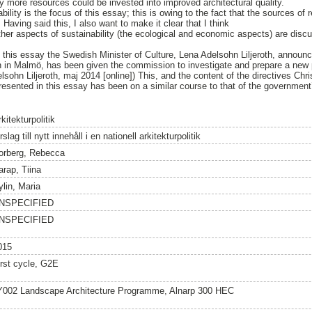
lly more resources could be invested into improved architectural quality.
bility is the focus of this essay; this is owing to the fact that the sources of
Having said this, I also want to make it clear that I think
 other aspects of sustainability (the ecological and economic aspects) are discu
g this essay the Swedish Minister of Culture, Lena Adelsohn Liljeroth, announc
on in Malmö, has been given the commission to investigate and prepare a new 
lsohn Liljeroth, maj 2014 [online]) This, and the content of the directives Chr
resented in this essay has been on a similar course to that of the government’
kitekturpolitik
rslag till nytt innehåll i en nationell arkitekturpolitik
orberg, Rebecca
arap, Tiina
ylin, Maria
NSPECIFIED
NSPECIFIED
015
irst cycle, G2E
Y002 Landscape Architecture Programme, Alnarp 300 HEC