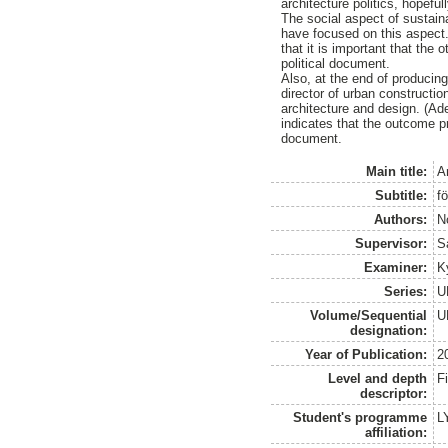
architecture politics, hopefu
The social aspect of sustaina
have focused on this aspect. 
that it is important that the
political document.
Also, at the end of producin
director of urban constructi
architecture and design. (Ade
indicates that the outcome p
document.
Main title:
Ar
Subtitle:
fö
Authors:
N
Supervisor:
S
Examiner:
K
Series:
U
Volume/Sequential
U
designation:
Year of Publication:
2
Level and depth
F
descriptor:
Student's programme
L
affiliation: