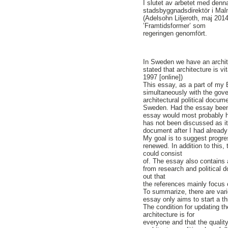
I slutet av arbetet med denn
stadsbyggnadsdirektör i Malmö
(Adelsohn Liljeroth, maj 2014
’Framtidsformer’ som
regeringen genomfört.
In Sweden we have an archite
stated that architecture is vi
1997 [online])
This essay, as a part of my 
simultaneously with the gove
architectural political docum
Sweden. Had the essay been w
essay would most probably ha
has not been discussed as it
document after I had already
My goal is to suggest progre
renewed. In addition to this,
could consist
of. The essay also contains 
from research and political 
out that
the references mainly focus o
To summarize, there are vari
essay only aims to start a t
The condition for updating t
architecture is for
everyone and that the qualit