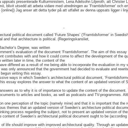
a uppsats presenterade Kulturministern, Lena Adelsohn Liljeroth, att Christer 
, blivit utsedd att arbeta vidare med utredningen av ’Framtidsformer’ och en 
 [online]) Jag anser att detta tyder på att utfallet av denna uppsats ligger i l
,
ctural political document called ‘Future Shapes’ (‘Framtidsformer’ in Swedish)
tal and that architecture is political. (Regeringskansliet,
Bachelor’s Degree, was written
rnment’s evaluation of the document ‘Framtidsformer’. The aim of this essay i
ent contributes with and how it could come to affect the development of the qua
ritten later in time, the content of the
ve differed as a result of me being able to incorporate the evaluation in my 
 was only announced that the government had decided to evaluate and rewrite t
 begun writing this essay.
ssive ways in which Sweden’s architectural political document, ‘Framtidsform
 this essay explores the answer to what the content of an updated version of S
answers as to why it is of importance to update the content of the document
documents to articles and books, as well as podcasts and TV-programmes. Alth
n one perception of the topic (namely mine) and that it is important that the r
ous themes that an updated version of Sweden’s architecture political docum
hinking process regarding the subject, not to present an updated version of th
he content of Sweden’s architectural political document ought to be (according
y of life should improve with improved architectural quality. Through an updat