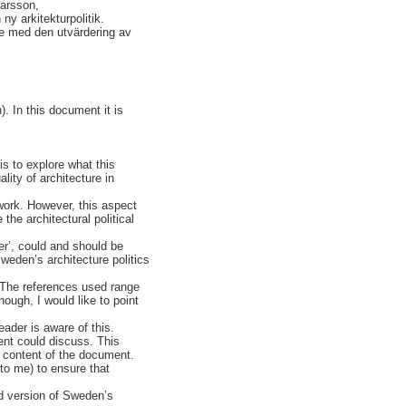
Larsson,
ny arkitekturpolitik.
inje med den utvärdering av
. In this document it is
s to explore what this
lity of architecture in
work. However, this aspect
he architectural political
er’, could and should be
weden’s architecture politics
. The references used range
ough, I would like to point
eader is aware of this.
ent could discuss. This
e content of the document.
 to me) to ensure that
ed version of Sweden’s