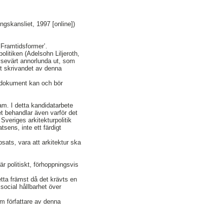
ingskansliet, 1997 [online])
’Framtidsformer’.
politiken (Adelsohn Liljeroth,
avsevärt annorlunda ut, som
tt skrivandet av denna
a dokument kan och bör
gram. I detta kandidatarbete
et behandlar även varför det
veriges arkitekturpolitik
sens, inte ett färdigt
psats, vara att arkitektur ska
 är politiskt, förhoppningsvis
etta främst då det krävts en
 social hållbarhet över
om författare av denna