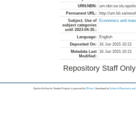
URN:NBN:
urn:nbn:se:slu:epsil
Permanent URL:
http://urn.kb.se/res
Subject. Use of
Economics and man
subject categories
until 2023-04-30.:
Language:
English
Deposited On:
16 Jun 2015 10:21
Metadata Last
16 Jun 2015 10:21
Modified:
Repository Staff Onl
Epsilon Archive for Student Projects is
powored by
EPrints 3
developed by
School of Electronics an