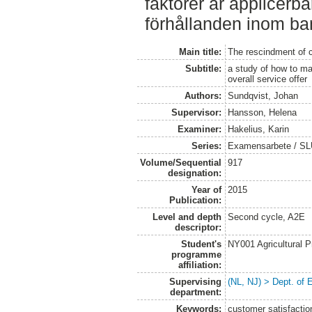
faktorer är applicerb
förhållanden inom ba
Main title:
The rescindment of 
Subtitle:
a study of how to ma
overall service offer
Authors:
Sundqvist, Johan
Supervisor:
Hansson, Helena
Examiner:
Hakelius, Karin
Series:
Examensarbete / SLU
Volume/Sequential
917
designation:
Year of
2015
Publication:
Level and depth
Second cycle, A2E
descriptor:
Student's
NY001 Agricultural
programme
affiliation:
Supervising
(NL, NJ) > Dept. of
department:
Keywords:
customer satisfactio