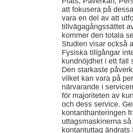
Plats, Påverkan, Pe
att fokusera på dessa
vara en del av att ut
tillvägagångssättet a
kommer den totala ser
Studien visar också a
Fysiska tillgångar in
kundnöjdhet i ett fall
Den starkaste påverk
vilket kan vara på p
närvarande i service
för majoriteten av k
och dess service. Gen
kontanthanteringen fr
uttagsmaskinerna så 
kontantuttag ändrats 