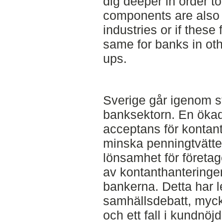
dig deeper in order to 
components are also 
industries or if thes
same for banks in oth
ups.
Sverige går igenom st
banksektorn. En öka
acceptans för kontante
minska penningtvätten
lönsamhet för företage
av kontanthanteringen
bankerna. Detta har let
samhällsdebatt, mycke
och ett fall i kundnöj