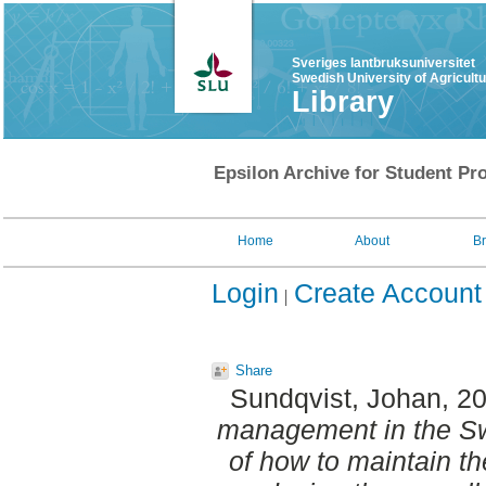
Sveriges lantbruksuniversitet
Swedish University of Agricult
Library
Epsilon Archive for Student Pro
Home
About
B
Login
Create Account
Share
Sundqvist, Johan
, 2
management in the Sw
of how to maintain th