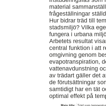
material sammanstäl
frågeställningar ställd
Hur bidrar träd till t
stadsmiljö? Vilka egen
fungera i urbana milj
Arbetets resultat visar
central funktion i att
omgivning genom be
evapotranspiration, 
vattenavdunstning och
av trädart gäller det
de förutsättningar so
samtidigt har en tät o
optimal effekt på tem
Main title:
Träd som temperaturr