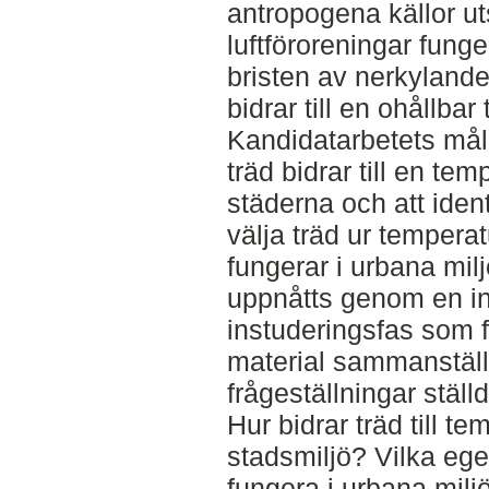
antropogena källor u
luftföroreningar fun
bristen av nerkylande
bidrar till en ohållba
Kandidatarbetets mål 
träd bidrar till en te
städerna och att identi
välja träd ur tempera
fungerar i urbana mil
uppnåtts genom en in
instuderingsfas som f
material sammanstäl
frågeställningar ställd
Hur bidrar träd till t
stadsmiljö? Vilka egen
fungera i urbana milj