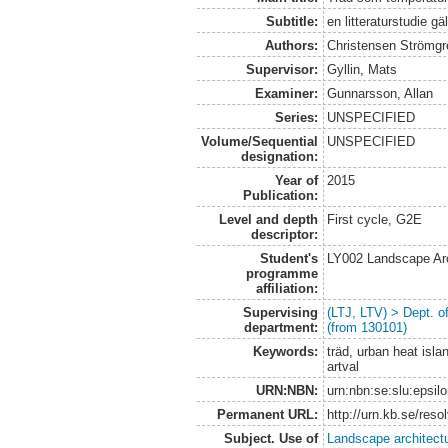
Subtitle:
en litteraturstudie gä
Authors:
Christensen Strömgr
Supervisor:
Gyllin, Mats
Examiner:
Gunnarsson, Allan
Series:
UNSPECIFIED
Volume/Sequential
UNSPECIFIED
designation:
Year of
2015
Publication:
Level and depth
First cycle, G2E
descriptor:
Student's
LY002 Landscape Ar
programme
affiliation:
Supervising
(LTJ, LTV) > Dept. 
department:
(from 130101)
Keywords:
träd, urban heat isl
artval
URN:NBN:
urn:nbn:se:slu:epsil
Permanent URL:
http://urn.kb.se/res
Subject. Use of
Landscape architect