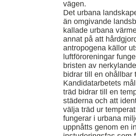
vägen.
Det urbana landskape
än omgivande landsb
kallade urbana värme
annat på att hårdgjor
antropogena källor u
luftföroreningar fun
bristen av nerkylande
bidrar till en ohållba
Kandidatarbetets mål 
träd bidrar till en te
städerna och att identi
välja träd ur tempera
fungerar i urbana mil
uppnåtts genom en in
instuderingsfas som f