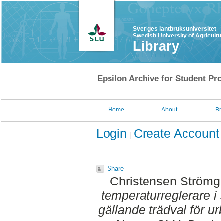
Sveriges lantbruksuniversitet
Swedish University of Agricult
Library
Epsilon Archive for Student Pro
Home
About
B
Login
Create Account
Share
Christensen Strömg
temperaturreglerare i s
gällande trädval för ur