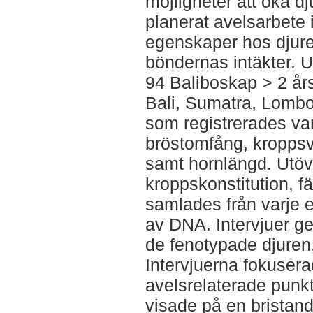
möjligheter att öka dj
planerat avelsarbete i
egenskaper hos djuren
böndernas intäkter. 
94 Baliboskap > 2 år
Bali, Sumatra, Lombo
som registrerades va
bröstomfång, kroppsv
samt hornlängd. Utöv
kroppskonstitution, f
samlades från varje en
av DNA. Intervjuer g
de fenotypade djuren,
Intervjuerna fokuser
avelsrelaterade punk
visade på en brista