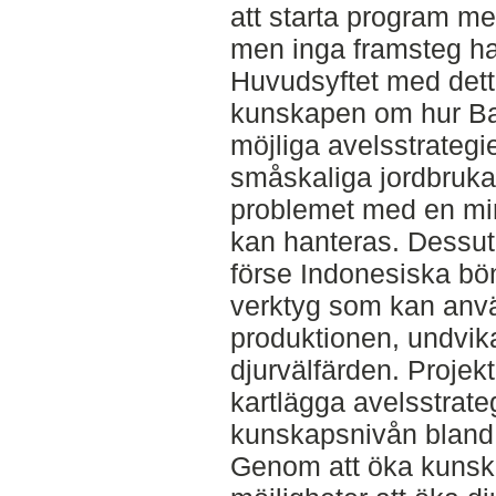
att starta program med
men inga framsteg har
Huvudsyftet med detta
kunskapen om hur Bal
möjliga avelsstrategi
småskaliga jordbruka
problemet med en mi
kan hanteras. Dessutom
förse Indonesiska bö
verktyg som kan anvä
produktionen, undvika
djurvälfärden. Projek
kartlägga avelsstrate
kunskapsnivån bland
Genom att öka kunsk