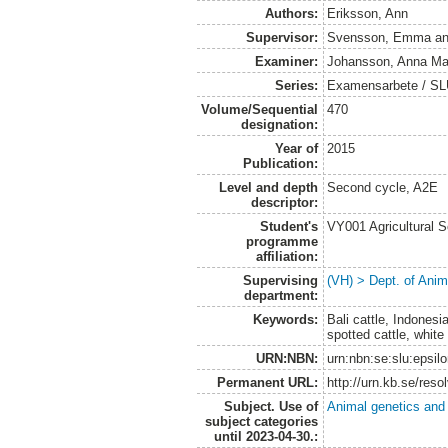
Authors:
Eriksson, Ann
Supervisor:
Svensson, Emma
a
Examiner:
Johansson, Anna Ma
Series:
Examensarbete / SLU,
Volume/Sequential
470
designation:
Year of
2015
Publication:
Level and depth
Second cycle, A2E
descriptor:
Student's
VY001 Agricultural 
programme
affiliation:
Supervising
(VH) > Dept. of Anim
department:
Keywords:
Bali cattle, Indones
spotted cattle, white
URN:NBN:
urn:nbn:se:slu:epsil
Permanent URL:
http://urn.kb.se/res
Subject. Use of
Animal genetics and
subject categories
until 2023-04-30.: