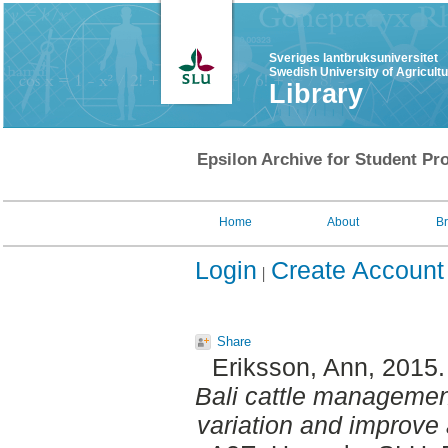
Sveriges lantbruksuniversitet
Swedish University of Agricult
Library
Epsilon Archive for Student Pro
Home
About
B
Login
Create Account
Share
Eriksson, Ann
, 2015
Bali cattle management
variation and improve 