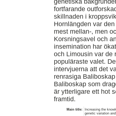
genetiska bakgrunden t
fortfarande outforska
skillnaden i kroppsvik
Hornlängden var den
mest mellan-, men oc
Korsningsavel och anv
insemination har ökat
och Limousin var de 
populäraste valet. De
intervjuerna att det va
renrasiga Baliboskap
Baliboskap som dragdj
är ytterligare ett ho
framtid.
Main title:
Increasing the knowl
genetic variation an