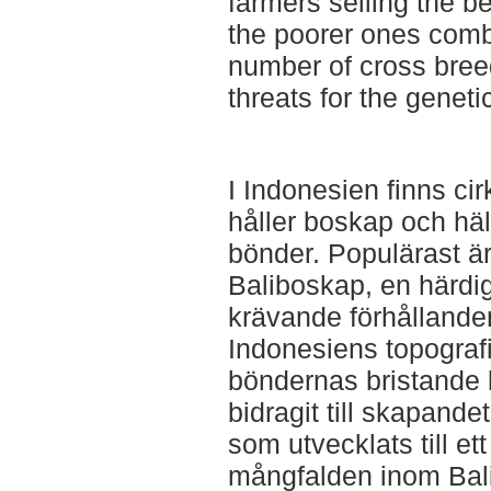
farmers selling the b
the poorer ones comb
number of cross breed
threats for the genetic
I Indonesien finns ci
håller boskap och hä
bönder. Populärast ä
Baliboskap, en härdig
krävande förhållandena
Indonesiens topograf
böndernas bristande 
bidragit till skapand
som utvecklats till e
mångfalden inom Bali-