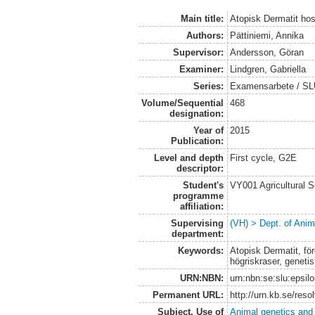
Main title:
Atopisk Dermatit ho
Authors:
Pättiniemi, Annika
Supervisor:
Andersson, Göran
Examiner:
Lindgren, Gabriella
Series:
Examensarbete / SLU,
Volume/Sequential
468
designation:
Year of
2015
Publication:
Level and depth
First cycle, G2E
descriptor:
Student's
VY001 Agricultural 
programme
affiliation:
Supervising
(VH) > Dept. of Anim
department:
Keywords:
Atopisk Dermatit, för
högriskraser, geneti
URN:NBN:
urn:nbn:se:slu:epsil
Permanent URL:
http://urn.kb.se/res
Subject. Use of
Animal genetics and