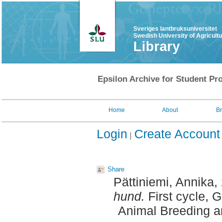
Sveriges lantbruksuniversitet
Swedish University of Agricult
Library
Epsilon Archive for Student Pro
Home
About
B
Login
Create Account
Share
Pättiniemi, Annika
,
hund.
First cycle, 
Animal Breeding a