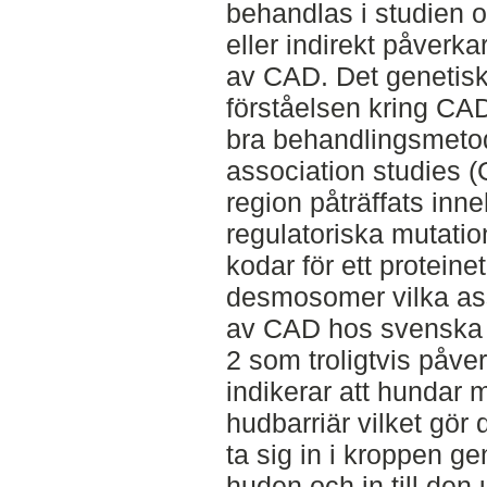
behandlas i studien o
eller indirekt påver
av CAD. Det genetiska
förståelsen kring CAD v
bra behandlingsmet
association studies 
region påträffats inne
regulatoriska mutat
kodar för ett proteine
desmosomer vilka as
av CAD hos svenska 
2 som troligtvis påve
indikerar att hundar
hudbarriär vilket gör d
ta sig in i kroppen g
huden och in till de