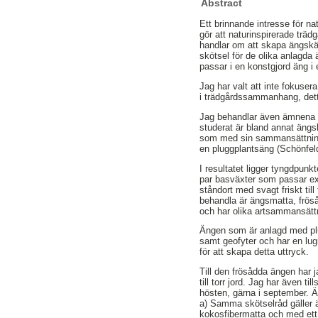
Abstract
Ett brinnande intresse för n
gör att naturinspirerade trä
handlar om att skapa ängskäns
skötsel för de olika anlagda 
passar i en konstgjord äng i 
Jag har valt att inte fokuser
i trädgårdssammanhang, detta
Jag behandlar även ämnena än
studerat är bland annat äng
som med sin sammansättning a
en pluggplantsäng (Schönfel
I resultatet ligger tyngdpun
par basväxter som passar extr
ståndort med svagt friskt till
behandla är ängsmatta, fröså
och har olika artsammansätt
Ängen som är anlagd med plug
samt geofyter och har en lug
för att skapa detta uttryck.
Till den frösådda ängen har 
till torr jord. Jag har även
hösten, gärna i september. Ä
a) Samma skötselråd gäller ä
kokosfibermatta och med ett 