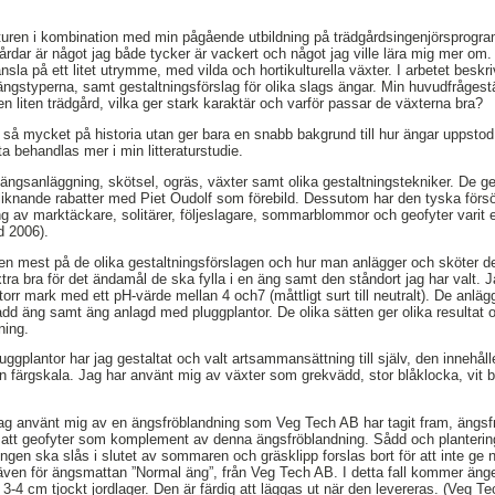
aturen i kombination med min pågående utbildning på trädgårdsingenjörsprogr
dgårdar är något jag både tycker är vackert och något jag ville lära mig mer o
la på ett litet utrymme, med vilda och hortikulturella växter. I arbetet beskr
ängstyperna, samt gestaltningsförslag för olika slags ängar. Min huvudfrågestäl
en liten trädgård, vilka ger stark karaktär och varför passar de växterna bra?
a så mycket på historia utan ger bara en snabb bakgrund till hur ängar uppstod
 behandlas mer i min litteraturstudie.
gsanläggning, skötsel, ogräs, växter samt olika gestaltningstekniker. De ges
sliknande rabatter med Piet Oudolf som förebild. Dessutom har den tyska för
v marktäckare, solitärer, följeslagare, sommarblommor och geofyter varit en f
d 2006).
kten mest på de olika gestaltningsförslagen och hur man anlägger och sköter de
a bra för det ändamål de ska fylla i en äng samt den ståndort jag har valt. Ja
 torr mark med ett pH-värde mellan 4 och7 (måttligt surt till neutralt). De anläg
dd äng samt äng anlagd med pluggplantor. De olika sätten ger olika resultat o
ning.
gplantor har jag gestaltat och valt artsammansättning till själv, den innehåll
n färgskala. Jag har använt mig av växter som grekvädd, stor blåklocka, vit 
jag använt mig av en ängsfröblandning som Veg Tech AB har tagit fram, ängsfr
 tillsatt geofyter som komplement av denna ängsfröblandning. Sådd och planteri
ngen ska slås i slutet av sommaren och gräsklipp forslas bort för att inte ge
ven för ängsmattan ”Normal äng”, från Veg Tech AB. I detta fall kommer änge
3-4 cm tjockt jordlager. Den är färdig att läggas ut när den levereras. (Veg T