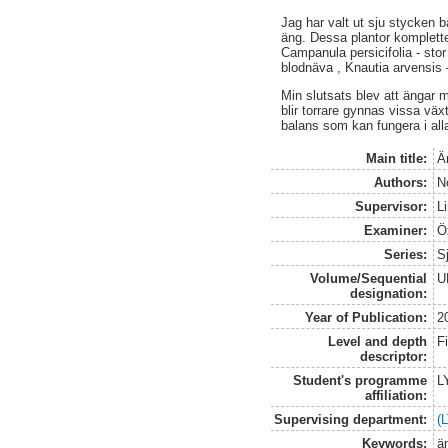
Jag har valt ut sju stycken
äng. Dessa plantor komplett
Campanula persicifolia - st
blodnäva , Knautia arvensis 
Min slutsats blev att ängar 
blir torrare gynnas vissa väx
balans som kan fungera i alla
Main title:
Än
Authors:
N
Supervisor:
L
Examiner:
Öx
Series:
S
Volume/Sequential
U
designation:
Year of Publication:
2
Level and depth
F
descriptor:
Student's programme
L
affiliation:
Supervising department:
(
Keywords:
ä