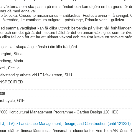
 basväxterna som ska passa på min ståndort och kan utgöra en bra grund för d
eras då med egna val.
or blåklocka, Crocus tommasinianus – snökrokus, Festuca ovina – fårsvingel
– åkervädd, Leucanthemum vulgare – prästkrage, Primula veris - gullviva
med samma växtlighet kan få olika uttryck beroende på vilket håll förhållanden
ter och om det går åt det friskare hållet är det en annan växtlighet som tar över
 olika fall och för att ha ett ultimat växtval och resultat krävs en snävare stån
gar - att skapa ängskänsla i din lilla trädgård
orrgård, Stina
indberg, Maria
ell, Cecilia
jälvständigt arbete vid LTJ-fakulteten, SLU
NSPECIFIED
009
irst cycle, G1E
Y006 Horticultural Management Programme - Garden Design 120 HEC
LTJ, LTV) > Landscape Management, Design, and Construction (until 121231)
ngar, slåtter, ängsanläggningar, ängsmatta, pluggplantor, Veg Tech AB, ängsfr