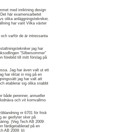
ammet med inriktning design
m. Det här examensarbetet
ivs olika anläggningstekniker,
lning har varit Vilka växter
 och varför de är intressanta
taltningstekniker jag har
söksodlingen ”Silbersommer”
örebild till mitt förslag på
ssa. Jag har även valt ut ett
g har riktat in mig på en
gningssätt jag har valt att
ch etablerar sig olika snabbt
er både perenner, annueller
blodnäva och vit kornvallmo
öblandning nr 6701 för frisk
ng av geofyter sker på
 näring. (Veg Tech AB 2009:
n färdigetablerad på en
ech AB 2009: b)