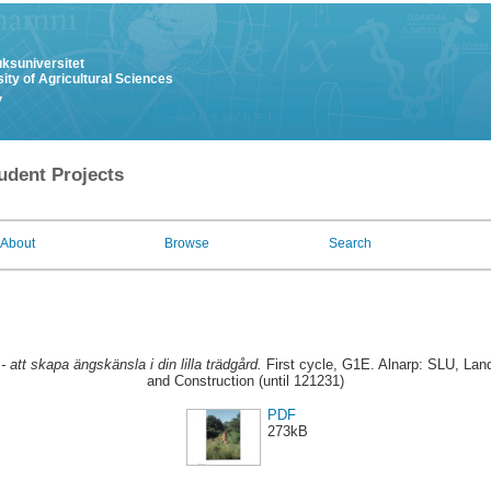
uksuniversitet
ity of Agricultural Sciences
y
udent Projects
About
Browse
Search
- att skapa ängskänsla i din lilla trädgård.
First cycle, G1E. Alnarp: SLU, La
and Construction (until 121231)
PDF
273kB