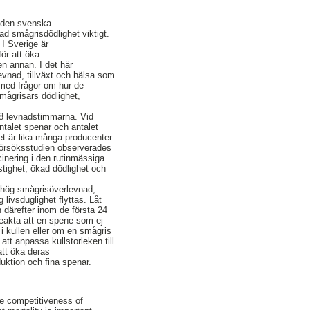
i den svenska
ad smågrisdödlighet viktigt.
I Sverige är
ör att öka
en annan. I det här
evnad, tillväxt och hälsa som
 med frågor om hur de
smågrisars dödlighet,
 48 levnadstimmarna. Vid
ntalet spenar och antalet
t är lika många producenter
I försöksstudien observerades
cinering i den rutinmässiga
stighet, ökad dödlighet och
så hög smågrisöverlevnad,
livsduglighet flyttas. Låt
 därefter inom de första 24
beakta att en spene som ej
 i kullen eller om en smågris
att anpassa kullstorleken till
att öka deras
uktion och fina spenar.
he competitiveness of