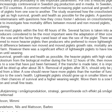
iciency and profitability is two important parameters. For this a reduced pigle
ncreasingly controversial in Swedish pig production and in media. In Sweden, t
er EU countries. A common method for increasing piglet survival and growth i
 of piglets from one sow to another. The study examined how the crossfoster
 get as high survival, growth and health as possible for the piglets. A questi
eterinarians with questions how they cross foster / advises on crossfostering.
 to investigate how mortality differs between moved and non moved piglets,
stering.
 most piglets within the first 48 hours of life. Several factors is taken into
oducers considered to be the most important were the adaptation of litter siz
f the sow and the factor they cared least of was the sex of the piglet. There 
rred to move heavier piglets then producers who preferred to move lightweight
ant difference between non moved and moved piglets growth rate, mortality an
 farm. However there was a significant effect of lightweight piglets to have lo
on until weaning.
 survival, growth rate and health as possible, the heavier piglets with high viab
lostrum from the biological mother during the first 12 hours of life, then move t
s to a sow that have just been farrowed, if the transfer is made later, it is imp
ll be dried up after about 36 h. Removal of piglets after 36 h, should only be p
oved from a litter. A sow should never have more piglets than the number of funct
size to the sow's health. Lightweight piglets should grow up in smaller litters w
e their chances of survival and a higher weaning weight. Move them to a sow th
on and small fine teats.
ullutjämning i smågrisproduktion, strategi, genomförande och effekt på smågris
verlevnad
lsson, Mimmi
undeheim, Nils
and
Mattsson, Barbro