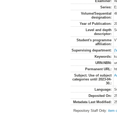
Examiner:
W
Series:
E
Volume/Sequential
4
designation:
Year of Publication:
2
Level and depth
S
descriptor:
Student's programme
V
affiliation:
Supervising department:
(
Keywords:
k
URN:NBN:
u
Permanent URL:
h
Subject. Use of subject
A
categories until 2023-04-
30.:
Language:
S
Deposited On:
2
Metadata Last Modified:
2
Repository Staff Only:
item 