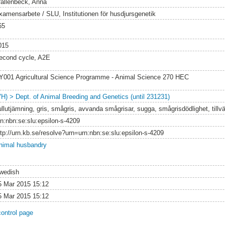
allenbeck, Anna
xamensarbete / SLU, Institutionen för husdjursgenetik
65
015
econd cycle, A2E
Y001 Agricultural Science Programme - Animal Science 270 HEC
VH) > Dept. of Animal Breeding and Genetics (until 231231)
ullutjämning, gris, smågris, avvanda smågrisar, sugga, smågrisdödlighet, tillv
rn:nbn:se:slu:epsilon-s-4209
ttp://urn.kb.se/resolve?urn=urn:nbn:se:slu:epsilon-s-4209
nimal husbandry
wedish
5 Mar 2015 15:12
5 Mar 2015 15:12
control page