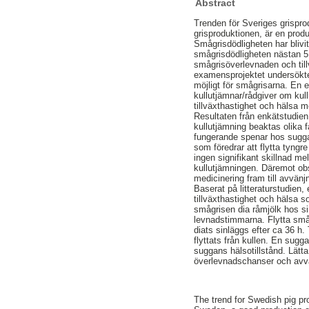
Abstract
Trenden för Sveriges grispro
grisproduktionen, är en produ
Smågrisdödligheten har bliv
smågrisdödligheten nästan 5 
smågrisöverlevnaden och tillv
examensprojektet undersöktes
möjligt för smågrisarna. En 
kullutjämnar/rådgiver om kul
tillväxthastighet och hälsa m
Resultaten från enkätstudien
kullutjämning beaktas olika 
fungerande spenar hos sugga
som föredrar att flytta tyngr
ingen signifikant skillnad me
kullutjämningen. Däremot obs
medicinering fram till avvänjn
Baserat på litteraturstudien,
tillväxthastighet och hälsa 
smågrisen dia råmjölk hos si
levnadstimmarna. Flytta småg
diats sinläggs efter ca 36 h.
flyttats från kullen. En sugga
suggans hälsotillstånd. Lätta
överlevnadschanser och avvä
The trend for Swedish pig pr