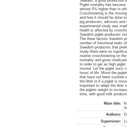
Sweden, a good production eff
Piglet mortality has become i
almost 5% higher than in oth
Crossfostering is the moving
and how it should be done to
pig producers, advisors and v
experimental study was made
health is affected by crossfo
Swedish piglet producers move
The three factors Swedish pr
number of functional teats o
Swedish producers that prefe
study there were no signific
routine crossfostering on the
mortality and given medicati
In order to get as high piglet
moved. Let the piglet suck co
hours of life. Move the piglet
that have not been suckled wi
the litter or if a piglet is m
important to adapt the litter 
the piglets weight to increas
time, with good milk producti
Main title:
K
ö
Authors:
O
Supervisor:
L