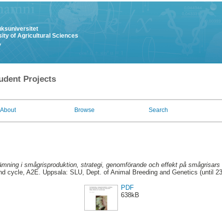
uksuniversitet
ity of Agricultural Sciences
y
udent Projects
About
Browse
Search
jämning i smågrisproduktion, strategi, genomförande och effekt på smågrisars h
d cycle, A2E. Uppsala: SLU, Dept. of Animal Breeding and Genetics (until 2
PDF
638kB