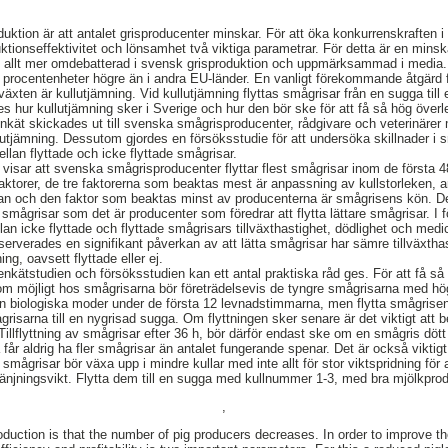
duktion är att antalet grisproducenter minskar. För att öka konkurrenskraften 
ktionseffektivitet och lönsamhet två viktiga parametrar. För detta är en minsk
it allt mer omdebatterad i svensk grisproduktion och uppmärksammad i media. 
procentenheter högre än i andra EU-länder. En vanligt förekommande åtgärd f
äxten är kullutjämning. Vid kullutjämning flyttas smågrisar från en sugga till 
 hur kullutjämning sker i Sverige och hur den bör ske för att få så hög överl
enkät skickades ut till svenska smågrisproducenter, rådgivare och veterinärer
lutjämning. Dessutom gjordes en försöksstudie för att undersöka skillnader i 
ellan flyttade och icke flyttade smågrisar.
 visar att svenska smågrisproducenter flyttar flest smågrisar inom de första
faktorer, de tre faktorerna som beaktas mest är anpassning av kullstorleken, a
n och den faktor som beaktas minst av producenterna är smågrisens kön. De
e smågrisar som det är producenter som föredrar att flytta lättare smågrisar. 
llan icke flyttade och flyttade smågrisars tillväxthastighet, dödlighet och medi
erverades en signifikant påverkan av att lätta smågrisar har sämre tillväxtha
ing, oavsett flyttade eller ej.
 enkätstudien och försöksstudien kan ett antal praktiska råd ges. För att få 
som möjligt hos smågrisarna bör företrädelsevis de tyngre smågrisarna med hög 
n biologiska moder under de första 12 levnadstimmarna, men flytta smågrisen
risarna till en nygrisad sugga. Om flyttningen sker senare är det viktigt att 
 Tillflyttning av smågrisar efter 36 h, bör därför endast ske om en smågris dött
 får aldrig ha fler smågrisar än antalet fungerande spenar. Det är också viktigt 
 smågrisar bör växa upp i mindre kullar med inte allt för stor viktspridning för 
njningsvikt. Flytta dem till en sugga med kullnummer 1-3, med bra mjölkprod
,
oduction is that the number of pig producers decreases. In order to improve t