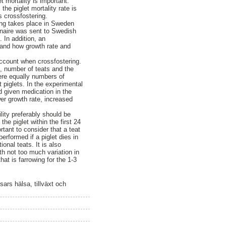
t mortality is important.
he piglet mortality rate is
s crossfostering.
ing takes place in Sweden
onnaire was sent to Swedish
 In addition, an
 and how growth rate and
 account when crossfostering.
e, number of teats and the
were equally numbers of
 piglets. In the experimental
d given medication in the
wer growth rate, increased
ility preferably should be
he piglet within the first 24
ortant to consider that a teat
erformed if a piglet dies in
ional teats. It is also
ith not too much variation in
at is farrowing for the 1-3
ars hälsa, tillväxt och