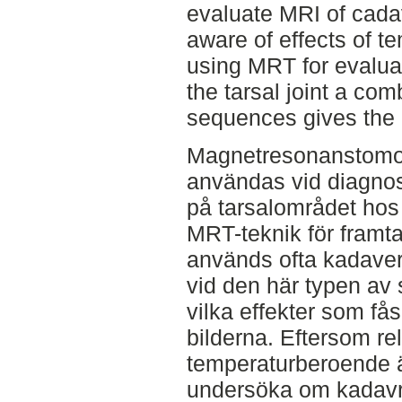
evaluate MRI of cadav
aware of effects of 
using MRT for evalua
the tarsal joint a com
sequences gives the b
Magnetresonanstomogr
användas vid diagnos
på tarsalområdet hos 
MRT-teknik för framt
används ofta kadaver
vid den här typen av s
vilka effekter som f
bilderna. Eftersom re
temperaturberoende är
undersöka om kadavre