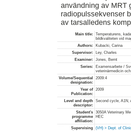
användning av MRT g
radiopulssekvenser bä
av tarsalledens komp
Main title:
Temperaturens, kada
bildkvaliteten vid m
Authors:
Kubacki, Carina
Supervisor:
Ley, Charles
Examiner:
Jones, Bernt
Series:
Examensarbete / Sver
veterinärmedicin oc
Volume/Sequential
2009:4
designation:
Year of
2009
Publication:
Level and depth
Second cycle, A1N,
descriptor:
Student's
3050A Veterinary Me
programme
HEC
affiliation:
Supervising
(VH) > Dept. of Clini