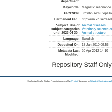
department:
Keywords:
Magnetic resonance 
URN:NBN:
urn:nbn:se:slu:epsil
Permanent URL:
http://urn.kb.se/res
Subject. Use of
Animal diseases
subject categories
Veterinary science a
until 2023-04-30.:
Animal structure
Language:
Swedish
Deposited On:
13 Jan 2010 09:56
Metadata Last
20 Apr 2012 14:10
Modified:
Repository Staff Onl
Epsilon Archive for Student Projects is
powored by
EPrints 3
developed by
School of Electronics an