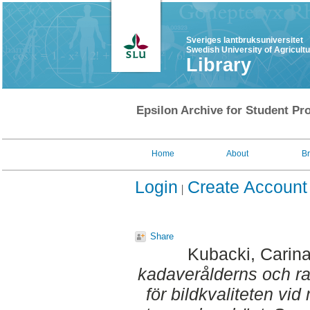
Sveriges lantbruksuniversitet
Swedish University of Agricult
Library
Epsilon Archive for Student Pro
Home
About
B
Login
Create Account
Share
Kubacki, Carin
kadaverålderns och r
för bildkvaliteten v