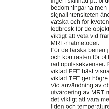
ingen skillnad på bil
bedömningarna men d
signalintensiteten änd
vätska och för kvote
ledbrosk för de objek
viktigt att veta vid f
MRT-mätmetoder.
För de färska benen j
och kontrasten för ol
radiopulssekvenser. R
viktad FFE bäst visu
viktad TFE ger högre
Vid användning av obj
utvärdering av MRT m
det viktigt att vara 
tiden och temperature