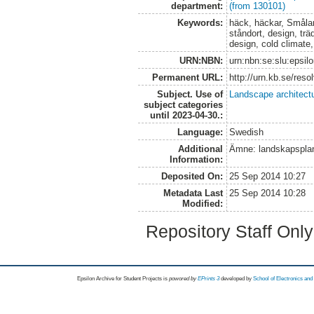
department:
(from 130101)
Keywords:
häck, häckar, Smålan
ståndort, design, tr
design, cold climate,
URN:NBN:
urn:nbn:se:slu:epsil
Permanent URL:
http://urn.kb.se/res
Subject. Use of
Landscape architect
subject categories
until 2023-04-30.:
Language:
Swedish
Additional
Ämne: landskapspla
Information:
Deposited On:
25 Sep 2014 10:27
Metadata Last
25 Sep 2014 10:28
Modified:
Repository Staff Onl
Epsilon Archive for Student Projects is
powored by
EPrints 3
developed by
School of Electronics an