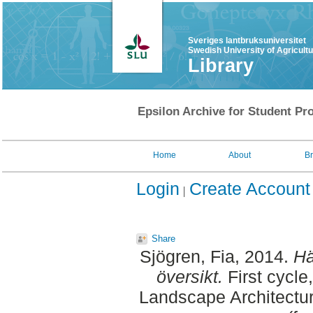
Sveriges lantbruksuniversitet
Swedish University of Agricult
Library
Epsilon Archive for Student Pro
Home
About
B
Login
Create Account
Share
Sjögren, Fia
, 2014.
Hä
översikt.
First cycle
Landscape Architectu