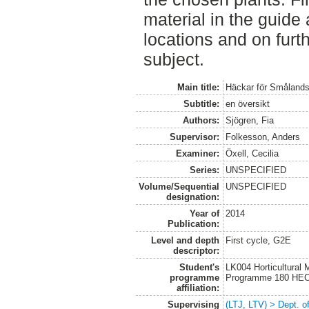
material in the guide 
locations and on furt
subject.
Main title:
Häckar för Smålands
Subtitle:
en översikt
Authors:
Sjögren, Fia
Supervisor:
Folkesson, Anders
Examiner:
Öxell, Cecilia
Series:
UNSPECIFIED
Volume/Sequential
UNSPECIFIED
designation:
Year of
2014
Publication:
Level and depth
First cycle, G2E
descriptor:
Student's
LK004 Horticultural
programme
Programme 180 HE
affiliation:
Supervising
(LTJ, LTV) > Dept. 