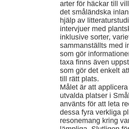
arter för häckar till vi
det småländska inland
hjälp av litteraturstu
intervjuer med plants
inklusive sorter, varie
sammanställts med in
som gör informationen
taxa finns även upps
som gör det enkelt att
till rätt plats.
Målet är att applicer
utvalda platser i Små
använts för att leta re
dessa fyra verkliga pl
resonemang kring varf
lämpliga. Slutligen fö