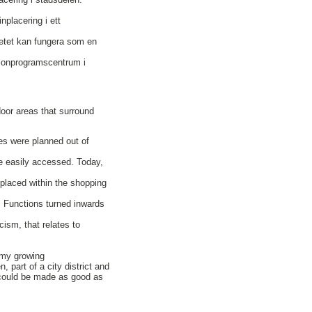
placering i ett
betet kan fungera som en
ljonprogramscentrum i
oor areas that surround
es were planned out of
be easily accessed. Today,
e placed within the shopping
 Functions turned inwards
icism, that relates to
nomy growing
 part of a city district and
t could be made as good as