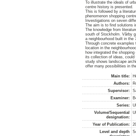
To illustrate the ideals of 
centre history is presented.
This is followed by a literat
phenomenon shopping centr
Investigations on seven diff
The aim is to find solutions 
The knowledge from literatur
south of Stockholm. Vårby g
a neighbourhood built in the 
Through concrete examples t
location in the neighbourhoo
how integrated the shopping ce
its collection of ideas, coul
study shows landscape archi
offer many possibilities in t
Main title:
H
Authors:
R
Supervisor:
S
Examiner:
B
Series:
U
Volume/Sequential
U
designation:
Year of Publication:
2
Level and depth
S