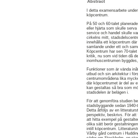
Abstract
I detta examensarbete unders
köpcentrum.
På 50 och 60-talet planerad
eller hjärta som skulle serv
service och handel skulle var
cirkelns mitt, stadsdelscent
innehålla ett köpcentrum där 
samlande under ett och sam
Köpcentrum har sen 70-talet
kritik, nu som vid tiden då de
inomhuscentrumen byggdes,
Funktioner som är vända inåt
utbud och sin arkitektur i fö
centrumområdena lika mycket
där köpcentrumet är del av en
kan gestaltas så bra som mö
stadsdelen är belägen i.
För att genomföra studien bes
stadsbyggande sedan 1940-t
Detta åtföljs av en litteratu
perspektiv, beskrivs. För a
att hitta exempel på gestalt
olika sätt berör gestaltninge
intill köpcentrum. Litteratur
Vårby gård centrum i Huddi
söder om Stockholm- en stad