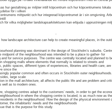
 hur gestaltning av miljöer intill köpcentrum och hur köpcentrumens lokala in
delse för i vilken
centrumens mittpunkt och hur integrerad köpcentrumet är i sin omgivning. Ar
ntill
 för vilka möjligheter landskapsarkitekturen kan erbjuda i upprustningen mi
,
how landscape architecture can help to create meaningful places, in the outd
hbourhood planning was dominant in the design of Stockholm’s suburbs. Centr
e midpoint of the neighbourhood was intended to be a place to gather- for
ing and for service purposes. The centre was centrally located and planned to 
n shopping malls where elements that normally is related to streets and
ts, public spaces, different types of experiences, libraries and health care, ar
ve since the
singly popular common and often occurs in Stockholm outer neighbourhoods.
sides, large scale
on in the mall architecture, all affects the public life and are problem and crit
s well as to modern ones.
ture, shopping centres adapt to the customers’ needs, in order to get the eco
 neighbourhood in where the shopping centre is located, is as much now as then,
e residents in the neighbourhood. How the design of the physical environmen
stomer, the inhabitants’ needs and the neighbourhoods
sue that is the purpose for this study.