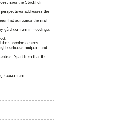
ly describes the Stockholm
nt perspectives addresses the
eas that surrounds the mall.
rby gård centrum in Huddinge,
ood.
 the shopping centres
neighbourhoods midpoint and
centres. Apart from that the
ing köpcentrum