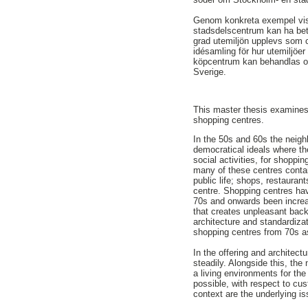
Genom konkreta exempel visas
stadsdelscentrum kan ha bety
grad utemiljön upplevs som 
idésamling för hur utemiljöer i
köpcentrum kan behandlas och
Sverige.
This master thesis examines 
shopping centres.
In the 50s and 60s the neig
democratical ideals where th
social activities, for shopp
many of these centres contai
public life; shops, restauran
centre. Shopping centres ha
70s and onwards been increa
that creates unpleasant back
architecture and standardizati
shopping centres from 70s a
In the offering and architec
steadily. Alongside this, the
a living environments for th
possible, with respect to cu
context are the underlying is