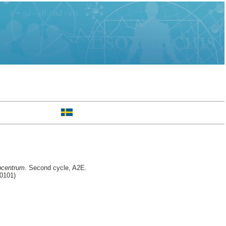
öpcentrum.
Second cycle, A2E.
30101)