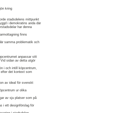
jön kring
jorde stadsdelens mittpunkt
byggd i demokratins anda där
erstadsdelar har denna
karmottagning finns
 där samma problematik och
öpcentrumet anpassar sitt
 Vid sidan av detta utgör
n i och intill köpcentrum,
 efter det kontext som
ion av ideal för svenskt
köpcentrum ur olika
ngar av sju platser som på
 i ett designförslag för
cering i stadsdelen.