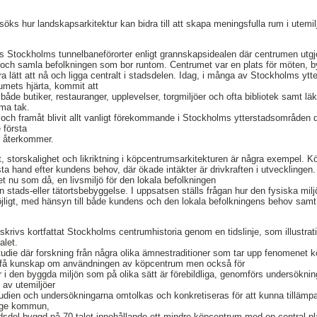
öks hur landskapsarkitektur kan bidra till att skapa meningsfulla rum i utemil
es Stockholms tunnelbaneförorter enligt grannskapsidealen där centrumen utg
a och samla befolkningen som bor runtom. Centrumet var en plats för möten, 
a lätt att nå och ligga centralt i stadsdelen. Idag, i många av Stockholms ytt
rumets hjärta, kommit att
både butiker, restauranger, upplevelser, torgmiljöer och ofta bibliotek samt lä
ma tak.
 och framåt blivit allt vanligt förekommande i Stockholms ytterstadsområden
 första
 återkommer.
, storskalighet och likriktning i köpcentrumsarkitekturen är några exempel. K
rsta hand efter kundens behov, där ökade intäkter är drivkraften i utvecklingen.
 nu som då, en livsmiljö för den lokala befolkningen
 stads-eller tätortsbebyggelse. I uppsatsen ställs frågan hur den fysiska miljö
jligt, med hänsyn till både kundens och den lokala befolkningens behov samt
krivs kortfattat Stockholms centrumhistoria genom en tidslinje, som illustrat
alet.
rstudie där forskning från några olika ämnestraditioner som tar upp fenomenet 
tt få kunskap om användningen av köpcentrum men också för
er i den byggda miljön som på olika sätt är förebildliga, genomförs undersökni
n av utemiljöer
studien och undersökningarna omtolkas och konkretiseras för att kunna tillämpas
nge kommun,
sdel byggd på 70-talet innehållande ett mindre köpcentrum med en central pla