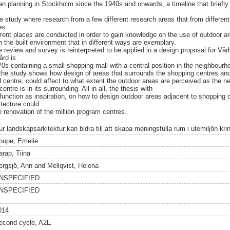
urban planning in Stockholm since the 1940s and onwards, a timeline that brief
ure study where research from a few different research areas that from differe
es.
erent places are conducted in order to gain knowledge on the use of outdoor ar
in the built environment that in different ways are exemplary.
e review and survey is reinterpreted to be applied in a design proposal for Vå
ård is
70s containing a small shopping mall with a central position in the neighbourh
he study shows how design of areas that surrounds the shopping centres and
d centre, could affect to what extent the outdoor areas are perceived as the 
ntre is in its surrounding. All in all, the thesis with
d function as inspiration, on how to design outdoor areas adjacent to shopping 
tecture could
he renovation of the million program centres.
ur landskapsarkitektur kan bidra till att skapa meningsfulla rum i utemiljön kr
oupe, Emelie
arap, Tiina
ergsjö, Ann
and
Mellqvist, Helena
NSPECIFIED
NSPECIFIED
014
econd cycle, A2E