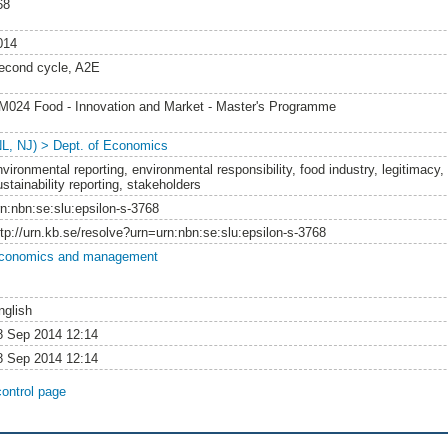
68
014
econd cycle, A2E
M024 Food - Innovation and Market - Master's Programme
NL, NJ) > Dept. of Economics
nvironmental reporting, environmental responsibility, food industry, legitimacy,
stainability reporting, stakeholders
rn:nbn:se:slu:epsilon-s-3768
ttp://urn.kb.se/resolve?urn=urn:nbn:se:slu:epsilon-s-3768
conomics and management
nglish
8 Sep 2014 12:14
8 Sep 2014 12:14
control page