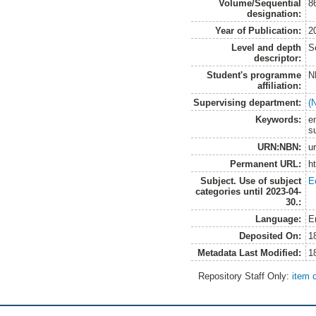
Volume/Sequential
8
designation:
Year of Publication:
2
Level and depth
S
descriptor:
Student's programme
N
affiliation:
Supervising department:
(
Keywords:
e
su
URN:NBN:
u
Permanent URL:
h
Subject. Use of subject
E
categories until 2023-04-
30.:
Language:
E
Deposited On:
1
Metadata Last Modified:
1
Repository Staff Only:
item 