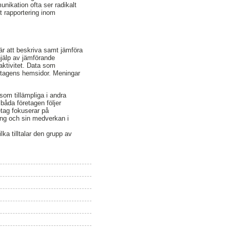
unikation ofta ser radikalt
t rapportering inom
 är att beskriva samt jämföra
hjälp av jämförande
aktivitet. Data som
öretagens hemsidor. Meningar
som tillämpliga i andra
 båda företagen följer
retag fokuserar på
mang och sin medverkan i
ka tilltalar den grupp av