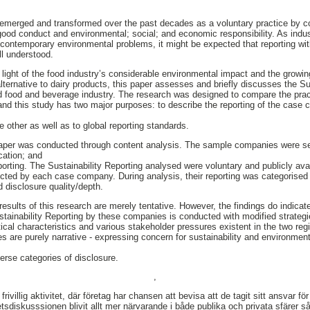
s emerged and transformed over the past decades as a voluntary practice by 
 good conduct and environmental; social; and economic responsibility. As indus
o contemporary environmental problems, it might be expected that reporting wit
ll understood.
 In light of the food industry’s considerable environmental impact and the growi
ternative to dairy products, this paper assesses and briefly discusses the Su
d food and beverage industry. The research was designed to compare the prac
nd this study has two major purposes: to describe the reporting of the case
e other as well as to global reporting standards.
paper was conducted through content analysis. The sample companies were sel
cation; and
eporting. The Sustainability Reporting analysed were voluntary and publicly av
cted by each case company. During analysis, their reporting was categorised
 disclosure quality/depth.
results of this research are merely tentative. However, the findings do indicate 
stainability Reporting by these companies is conducted with modified strateg
itical characteristics and various stakeholder pressures existent in the two re
s are purely narrative - expressing concern for sustainability and environment
verse categories of disclosure.
,
frivillig aktivitet, där företag har chansen att bevisa att de tagit sitt ansvar 
hetsdiskusssionen blivit allt mer närvarande i både publika och privata sfärer 