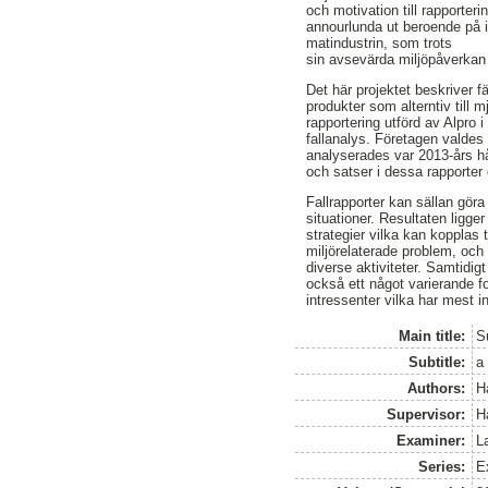
och motivation till rapporter
annourlunda ut beroende på i
matindustrin, som trots
sin avsevärda miljöpåverkan h
Det här projektet beskriver 
produkter som alterntiv till 
rapportering utförd av Alpro
fallanalys. Företagen valdes
analyserades var 2013-års hål
och satser i dessa rapporter
Fallrapporter kan sällan göra
situationer. Resultaten ligge
strategier vilka kan kopplas t
miljörelaterade problem, och
diverse aktiviteter. Samtidigt
också ett något varierande fo
intressenter vilka har mest in
Main title:
Su
Subtitle:
a
Authors:
H
Supervisor:
H
Examiner:
L
Series:
E