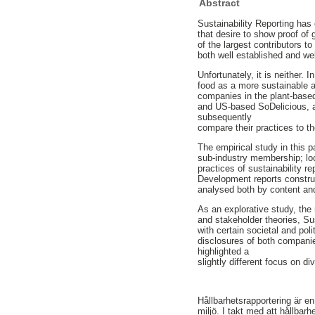
Abstract
Sustainability Reporting ha
that desire to show proof of
of the largest contributors t
both well established and we
Unfortunately, it is neither.
food as a more sustainable al
companies in the plant-base
and US-based SoDelicious, a
subsequently
compare their practices to th
The empirical study in this 
sub-industry membership; lo
practices of sustainability r
Development reports constru
analysed both by content and
As an explorative study, the 
and stakeholder theories, Su
with certain societal and pol
disclosures of both companie
highlighted a
slightly different focus on di
Hållbarhetsrapportering är en 
miljö. I takt med att hållbar