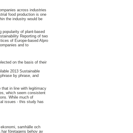
companies across industries
trial food production is one
hin the industry would be
ng popularity of plant-based
stainability Reporting of two
tices of Europe-based Alpro
 companies and to
ected on the basis of their
ailable 2013 Sustainable
 phrase by phrase, and
that in line with legitimacy
ies, which seem consistent
gions. While much of
al issues - this study has
för ekonomi, samhälle och
så har företagens behov av