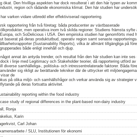
ing ökat. Den frivilliga aspekten har dock resulterat i att den här typen av komm
ndustri, region och rådande ekonomiska klimat. Den här studien har undersök
ar varken vidare utbredd eller effektiviserad rapportering.
färsk rapportering från två företag: båda producenter av växtbaserade
mjölkprodukter, men operativa inom två skilda regioner. Studiens främsta syfte
 i Europa, och SoDelicious i USA. Den empiriska studien har genomförts med 
 ut baserat på deras produktutbud, operativ region samt senaste rapporterings
lbarhetsrapporter (Sustainability Reports), vilka är allmänt tillgängliga på f
 grupperades både enligt innehåll och djup.
 något annat än antyda trender, och resultat från den här studien kan inte ses 
r dock i linje med Legitimacy och Stakeholder teorier, då rapportering utförd av
ill diverse samhälleliga-, politiska- och intressentrelaterade faktorer. Båda fö
 använder sig rikligt av berättande tekniker där de uttrycker ett miljöengage
 visar de
kus på olika miljö- och samhällsfrågor och verkar använda sig av strategier vil
flytande på deras fortsatta aktivitet.
stainability reporting within the food industry
 case study of regional differences in the plant-based non-dairy industry
all, Ronja
akelius, Karin
agerkvist, Carl Johan
xamensarbete / SLU, Institutionen för ekonomi