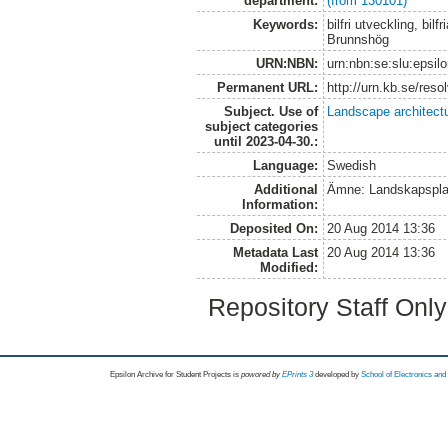
department:
(from 130101)
Keywords:
bilfri utveckling, bi
Brunnshög
URN:NBN:
urn:nbn:se:slu:epsil
Permanent URL:
http://urn.kb.se/res
Subject. Use of
Landscape architect
subject categories
until 2023-04-30.:
Language:
Swedish
Additional
Ämne: Landskapspla
Information:
Deposited On:
20 Aug 2014 13:36
Metadata Last
20 Aug 2014 13:36
Modified:
Repository Staff Onl
Epsilon Archive for Student Projects is
powored by
EPrints 3
developed by
School of Electronics an