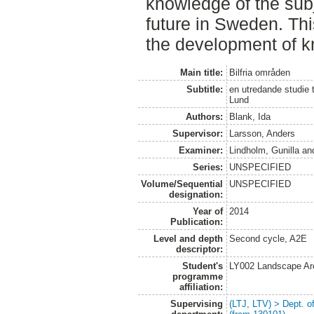
knowledge of the subj
future in Sweden. Thi
the development of k
Main title:
Bilfria områden
Subtitle:
en utredande studie t
Lund
Authors:
Blank, Ida
Supervisor:
Larsson, Anders
Examiner:
Lindholm, Gunilla
an
Series:
UNSPECIFIED
Volume/Sequential
UNSPECIFIED
designation:
Year of
2014
Publication:
Level and depth
Second cycle, A2E
descriptor:
Student's
LY002 Landscape Ar
programme
affiliation:
Supervising
(LTJ, LTV) > Dept. 