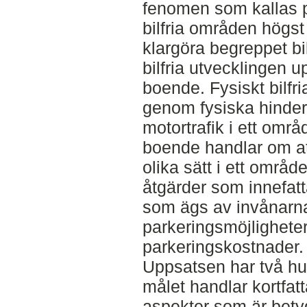
fenomen som kallas p
bilfria områden högst 
klargöra begreppet bi
bilfria utvecklingen upp
boende. Fysiskt bilfr
genom fysiska hinder 
motortrafik i ett områ
boende handlar om at
olika sätt i ett områ
åtgärder som innefatta
som ägs av invånarn
parkeringsmöjligheter
parkeringskostnader.
Uppsatsen har två hu
målet handlar kortfatt
aspekter som är bety