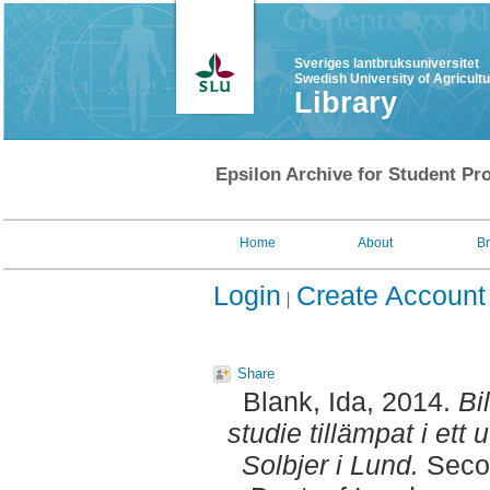
Sveriges lantbruksuniversitet
Swedish University of Agricult
Library
Epsilon Archive for Student Pro
Home
About
B
Login
Create Account
Share
Blank, Ida
, 2014.
Bi
studie tillämpat i ett
Solbjer i Lund.
Secon