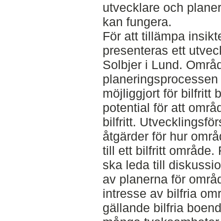
utvecklare och planer
kan fungera.
För att tillämpa insik
presenteras ett utvec
Solbjer i Lund. Områd
planeringsprocesse
möjliggjort för bilfrit
potential för att omr
bilfritt. Utvecklingsfö
åtgärder för hur områ
till ett bilfritt områd
ska leda till diskussi
av planerna för område
intresse av bilfria om
gällande bilfria boen