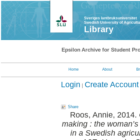
Sveriges lantbruksuniversitet
Swedish University of Agricult
Library
Epsilon Archive for Student Pro
Home
About
B
Login
Create Account
Share
Roos, Annie
, 2014.
making : the woman’s 
in a Swedish agricul