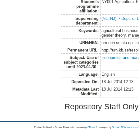
Student's
NY001 Agricultural
programme
affiliation:
Supervising
(NL, NJ) > Dept. of
department:
Keywords:
agricultural business
gender theory, mana
URN:NBN:
urn:nbn:se:slu:epsil
Permanent URL:
http://urn.kb.se/res
Subject. Use of
Economics and man
subject categories
until 2023-04-30.:
Language:
English
Deposited On:
18 Jul 2014 12:13
Metadata Last
18 Jul 2014 12:13
Modified:
Repository Staff Onl
Epsilon Archive for Student Projects is
powored by
EPrints 3
developed by
School of Electronics an