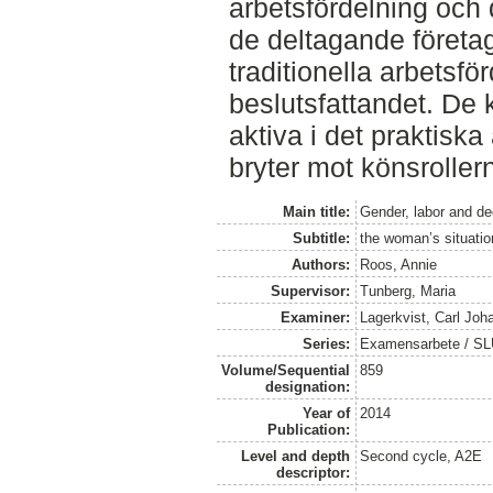
arbetsfördelning och
de deltagande företag
traditionella arbetsfö
beslutsfattandet. De 
aktiva i det praktiska
bryter mot könsroller
Main title:
Gender, labor and d
Subtitle:
the woman’s situation
Authors:
Roos, Annie
Supervisor:
Tunberg, Maria
Examiner:
Lagerkvist, Carl Joh
Series:
Examensarbete / SLU
Volume/Sequential
859
designation:
Year of
2014
Publication:
Level and depth
Second cycle, A2E
descriptor: