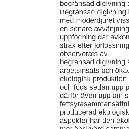
begränsad digivning o
Begränsad digivning 
med moderdjuret vissa
en senare avvänjning 
uppfödning där avkom
strax efter förlossnin
observerats av
begränsad digivning ä
arbetsinsats och ökad
ekologisk produktion 
och föds sedan upp p
därför även upp om sk
fettsyrasammansättni
producerad ekologisk e
aspekter har den eko
mer önskvärd sammans