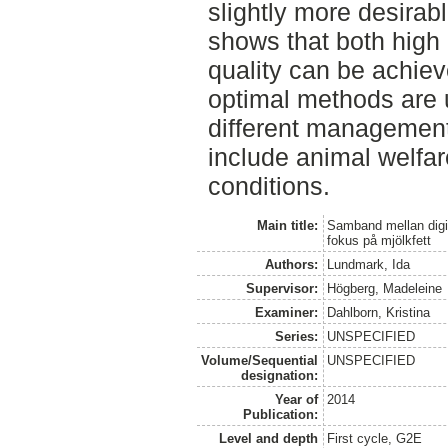
slightly more desirab
shows that both high 
quality can be achiev
optimal methods are 
different management
include animal welfar
conditions.
Main title:
Samband mellan digi
fokus på mjölkfett
Authors:
Lundmark, Ida
Supervisor:
Högberg, Madeleine
Examiner:
Dahlborn, Kristina
Series:
UNSPECIFIED
Volume/Sequential
UNSPECIFIED
designation:
Year of
2014
Publication:
Level and depth
First cycle, G2E