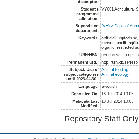
descriptor:
Student's
VY001 Agricultural 
programme
affiliation:
Supervising
(VH) > Dept. of Anat
department:
Keywords:
artificiell uppfödning
konventionellt, mjölkf
organic, restricted s
URN:NBN:
urn:nbn:se:slu:epsil
Permanent URL:
http://urn.kb.se/res
Subject. Use of
Animal feeding
subject categories
Animal ecology
until 2023-04-30.:
Language:
Swedish
Deposited On:
18 Jul 2014 10:05
Metadata Last
18 Jul 2014 10:05
Modified:
Repository Staff Onl