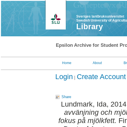
Sveriges lantbruksuniversitet
Swedish University of Agricult
Library
Epsilon Archive for Student Pro
Home
About
B
Login
Create Account
Share
Lundmark, Ida
, 2014
avvänjning och mj
fokus på mjölkfett.
Fir