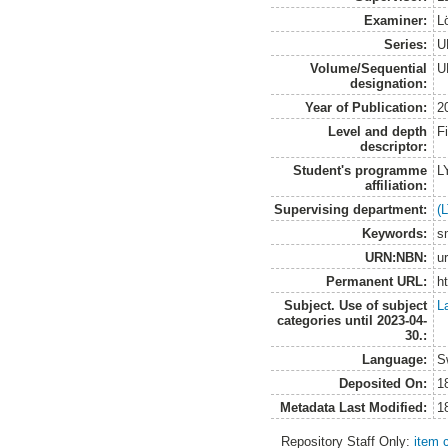
Examiner:
Lö
Series:
U
Volume/Sequential
U
designation:
Year of Publication:
2
Level and depth
F
descriptor:
Student's programme
L
affiliation:
Supervising department:
(
Keywords:
s
URN:NBN:
u
Permanent URL:
h
Subject. Use of subject
L
categories until 2023-04-
30.:
Language:
S
Deposited On:
1
Metadata Last Modified:
1
Repository Staff Only:
item 