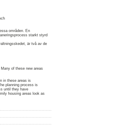
och
 dessa områden. En
planeringsprocess starkt styrd
valtningsskedet, är två av de
y? Many of these new areas
en in these areas is
 The planning process is
ss until they have
amily housing areas look as