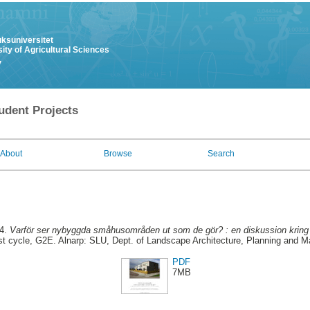
uksuniversitet
ity of Agricultural Sciences
y
udent Projects
About
Browse
Search
14.
Varför ser nybyggda småhusområden ut som de gör? : en diskussion kring
st cycle, G2E. Alnarp: SLU, Dept. of Landscape Architecture, Planning and 
PDF
7MB