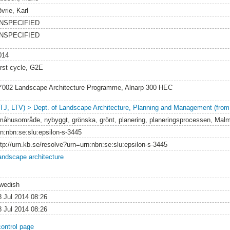
vrie, Karl
NSPECIFIED
NSPECIFIED
014
irst cycle, G2E
Y002 Landscape Architecture Programme, Alnarp 300 HEC
LTJ, LTV) > Dept. of Landscape Architecture, Planning and Management (from
måhusområde, nybyggt, grönska, grönt, planering, planeringsprocessen, Mal
rn:nbn:se:slu:epsilon-s-3445
ttp://urn.kb.se/resolve?urn=urn:nbn:se:slu:epsilon-s-3445
andscape architecture
wedish
8 Jul 2014 08:26
8 Jul 2014 08:26
control page