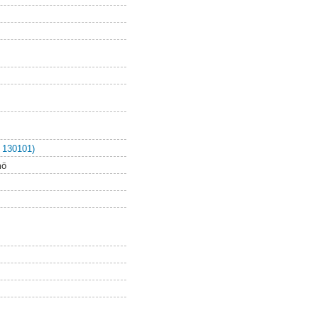
 130101)
mö