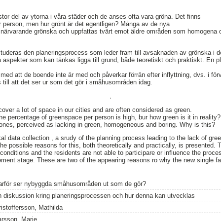
r del av ytorna i våra städer och de anses ofta vara gröna. Det finns
r person, men hur grönt är det egentligen? Många av de nya
ärvarande grönska och uppfattas tvärt emot äldre områden som homogena 
 studeras den planeringsprocess som leder fram till avsaknaden av grönska i
a aspekter som kan tänkas ligga till grund, både teoretiskt och praktiskt. En 
 med att de boende inte är med och påverkar förrän efter inflyttning, dvs. i för
 till att det ser ur som det gör i småhusområden idag.
,
over a Iot of space in our cities and are often considered as green.
he percentage of greenspace per person is high, bur how green is it in realit
r ones, perceived as lacking in green, homogeneous and boring. Why is this?
al data collection , a srudy of the planning process leading to the lack of gre
e possible reasons for this, both theoretically and practically, is presented.
onditions and the residents are not able to participare or influence the proce
ement stage. These are two of the appearing reasons ro why the new single f
arför ser nybyggda småhusområden ut som de gör?
n diskussion kring planeringsprocessen och hur denna kan utvecklas
ristoffersson, Mathilda
arsson, Marie