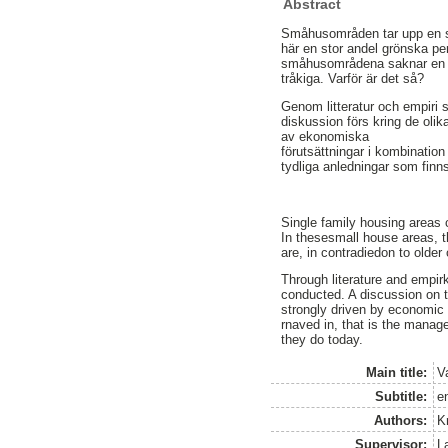
Abstract
Småhusområden tar upp en sto
här en stor andel grönska pe
småhusområdena saknar en n
tråkiga. Varför är det så?
Genom litteratur och empiri
diskussion förs kring de olik
av ekonomiska
förutsättningar i kombination
tydliga anledningar som finns
Single family housing areas c
In thesesmall house areas, t
are, in contradiedon to olde
Through literature and empirk
conducted. A discussion on th
strongly driven by economic c
rnaved in, that is the manag
they do today.
Main title:
V
Subtitle:
e
Authors:
K
Supervisor:
L