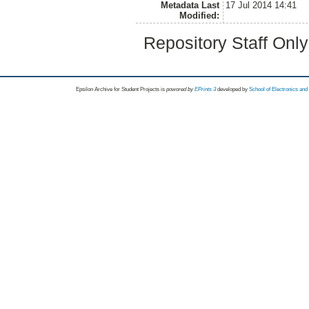
Metadata Last
17 Jul 2014 14:41
Modified:
Repository Staff Onl
Epsilon Archive for Student Projects is
powored by
EPrints 3
developed by
School of Electronics an