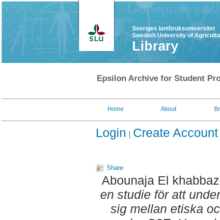
Sveriges lantbruksuniversitet
Swedish University of Agricult
Library
Epsilon Archive for Student Pro
Home
About
B
Login
Create Account
Share
Abounaja El khabbaz
en studie för att und
sig mellan etiska oc