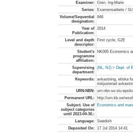
Examiner:
Gren, Ing-Marie
Series:
Examensarbete / SLU
Volume/Sequential
846
designation:
Year of
2014
Publication:
Level and depth
First cycle, G2E
descriptor:
Student's
NK005 Economics an
programme
affiliation:
Supervising
(NL, NJ) > Dept. of
department:
Keywords:
avkastning, etiska fo
riskjusterad avkastn
URN:NBN:
urn:nbn:se:slu:epsil
Permanent URL:
http://urn.kb.se/res
Subject. Use of
Economics and man
subject categories
until 2023-04-30.:
Language:
Swedish
Deposited On:
17 Jul 2014 14:41