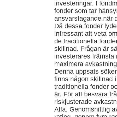
investeringar. I fond
fonder som tar hänsyn 
ansvarstagande när de
Då dessa fonder lyder
intressant att veta o
de traditionella fonde
skillnad. Frågan är sä
investerares främsta m
maximera avkastninge
Denna uppsats söker
finns någon skillnad 
traditionella fonder o
är. För att besvara fr
riskjusterade avkast
Alfa, Genomsnittlig 
rating, genom fyra re