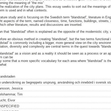
erning the meaning of ”the mix”
e realization of the city plans. This essay seeks to sort out the meanings of
erm is used and in what contexts.
rature study and is focusing on the Swedish term “blandstad”, literature in En
t aspects of the term, named closeness, time, functions, buildings, streets, 
ich other literature, results and discussions are inserted.
n that “blandstad” often is explained as the opposite of the modernistic city, 
refore an obvious method in creating “blandstad”, but the two terms functional 
dstad” is commonly including a bigger, more general view on the city environm
ariation, diversity and complexity are central terms in the quest towards “blands
blandstad” as a vision and as a reality it should be seen as a process or an ap
erm can be
by some that a more specific vocabulary for each area where “blandstad” is th
 what
landstaden
n undersökning av begreppets ursprung, användning och innebörd i svensk st
ansson, Jessica
elshammar, Tim
ucht, Eivor
NSPECIFIED