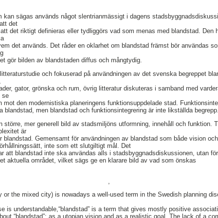
m kan sägas används något slentrianmässigt i dagens stadsbyggnadsdiskussio
att det
 att det riktigt definieras eller tydliggörs vad som menas med blandstad. Den 
ka
vem det används. Det råder en oklarhet om blandstad främst bör användas som
ag
et gör bilden av blandstaden diffus och mångtydig.
litteraturstudie och fokuserad på användningen av det svenska begreppet bla
,
nader, gator, grönska och rum, övrig litteratur diskuteras i samband med varder
t se
mot den modernistiska planeringens funktionsuppdelade stad. Funktionsintegr
a blandstad, men blandstad och funktionsintegrering är inte likställda begrepp
törre, mer generell bild av stadsmiljöns utformning, innehåll och funktion. Tr
lexitet är
ter blandstad. Gemensamt för användningen av blandstad som både vision och 
rhållningssätt, inte som ett slutgiltigt mål. Det
r att blandstad inte ska användas alls i stadsbyggnadsdiskussionen, utan fö
det aktuella området, vilket sägs ge en klarare bild av vad som önskas
,
y or the mixed city) is nowadays a well-used term in the Swedish planning dis
use is understandable,“blandstad” is a term that gives mostly positive associa
out “blandstad”; as a utopian vision and as a realistic goal. The lack of a