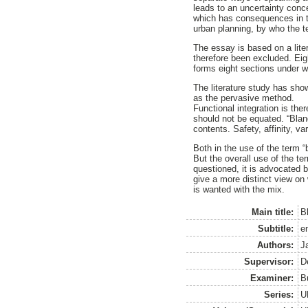
leads to an uncertainty conc
which has consequences in th
urban planning, by who the t
The essay is based on a lite
therefore been excluded. Eigh
forms eight sections under wh
The literature study has show
as the pervasive method.
Functional integration is the
should not be equated. “Blan
contents. Safety, affinity, v
Both in the use of the term “
But the overall use of the t
questioned, it is advocated 
give a more distinct view on
is wanted with the mix.
Main title:
B
Subtitle:
e
Authors:
J
Supervisor:
D
Examiner:
B
Series:
U