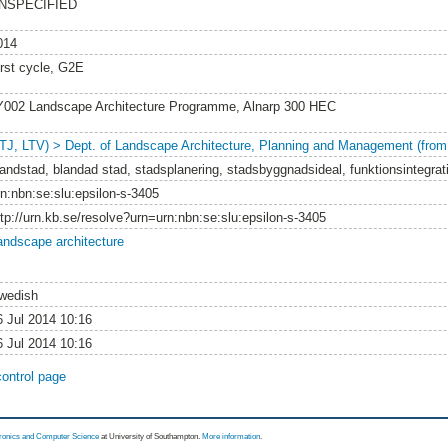
NSPECIFIED
014
irst cycle, G2E
Y002 Landscape Architecture Programme, Alnarp 300 HEC
LTJ, LTV) > Dept. of Landscape Architecture, Planning and Management (from
landstad, blandad stad, stadsplanering, stadsbyggnadsideal, funktionsintegrat
rn:nbn:se:slu:epsilon-s-3405
ttp://urn.kb.se/resolve?urn=urn:nbn:se:slu:epsilon-s-3405
andscape architecture
wedish
6 Jul 2014 10:16
6 Jul 2014 10:16
control page
tronics and Computer Science
at University of Southampton.
More information
.