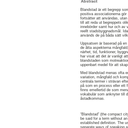
Abstract
Blandstad är ett begrepp so
positiva associationerna gör 
fortsätter att användas, utan
till att reda ut begreppets oli
innebörder samt hur och av 
reellt stadsbyggnadsmål. Id
används de på båda sätt vilk
Uppsatsen är baserad på en 
de åtta aspekterna mångfald
närhet, tid, funktioner, bygg
har visat att det är vanligt at
blandstaden som motreaktion 
uppenbart medel för att skap
Med blandstad menas ofta en s
variation, mångfald och komp
centrala termer i strävan ef
på som en process eller ett fö
finns emellertid de som mena
vokabulär som anknyter till 
åstadkommas.
“Blandstad” (the compact cit
be said for a term without an
established definition. The 
separate ways of speaking ab