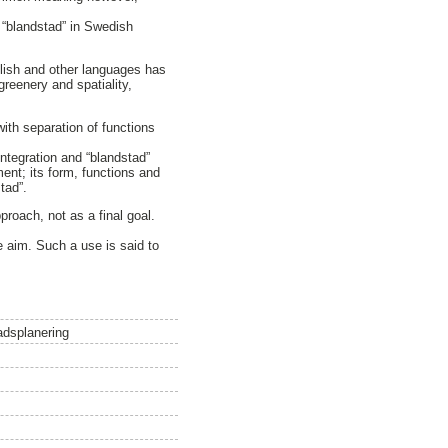
 “blandstad” in Swedish
glish and other languages has
greenery and spatiality,
with separation of functions
integration and “blandstad”
ent; its form, functions and
tad”.
proach, not as a final goal.
e aim. Such a use is said to
adsplanering