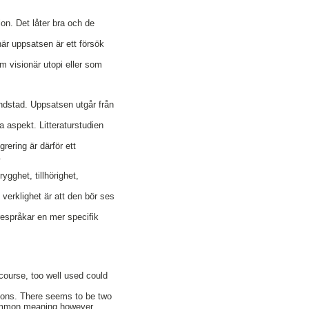
n. Det låter bra och de
här uppsatsen är ett försök
 visionär utopi eller som
ndstad. Uppsatsen utgår från
a aspekt. Litteraturstudien
ering är därför ett
.
ygghet, tillhörighet,
verklighet är att den bör ses
respråkar en mer specifik
course, too well used could
tions. There seems to be two
 common meaning however,