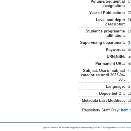
Volume/Sequential
U
designation:
Year of Publication:
2
Level and depth
F
descriptor:
Student's programme
L
affiliation:
Supervising department:
(
Keywords:
b
URN:NBN:
u
Permanent URL:
h
Subject. Use of subject
L
categories until 2023-04-
30.:
Language:
S
Deposited On:
1
Metadata Last Modified:
1
Repository Staff Only:
item 
Epsilon Archive for Student Projects is
powored by
EPrints 3
developed by
School of Elec