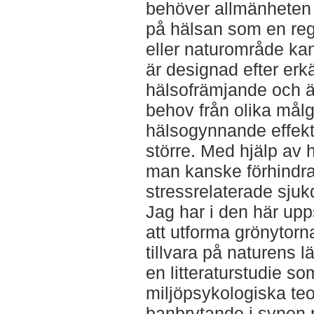
behöver allmänheten 
på hälsan som en reg
eller naturområde k
är designad efter erkä
hälsofrämjande och är
behov från olika mål
hälsogynnande effekt
större. Med hjälp av
man kanske förhindra
stressrelaterade sju
Jag har i den här upp
att utforma grönytorna
tillvara på naturens 
en litteraturstudie s
miljöpsykologiska teo
banbrytande i synen