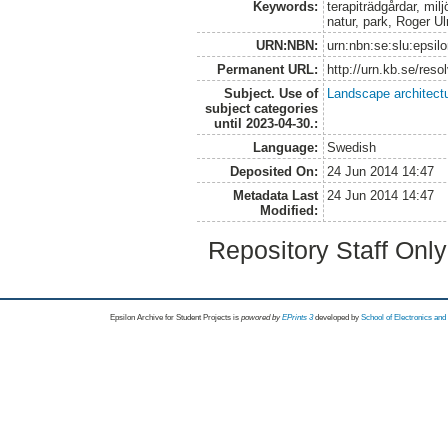
Keywords:
terapiträdgårdar, milj
natur, park, Roger U
URN:NBN:
urn:nbn:se:slu:epsil
Permanent URL:
http://urn.kb.se/res
Subject. Use of
Landscape architect
subject categories
until 2023-04-30.:
Language:
Swedish
Deposited On:
24 Jun 2014 14:47
Metadata Last
24 Jun 2014 14:47
Modified:
Repository Staff Onl
Epsilon Archive for Student Projects is
powored by
EPrints 3
developed by
School of Electronics an