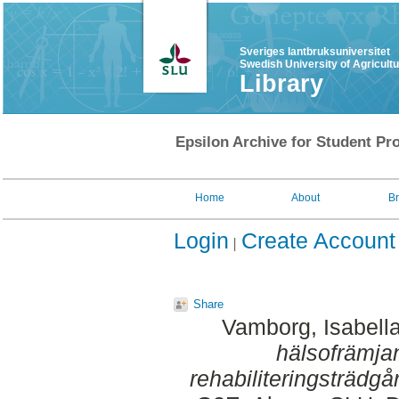
Sveriges lantbruksuniversitet
Swedish University of Agricult
Library
Epsilon Archive for Student Pro
Home
About
B
Login
Create Account
Share
Vamborg, Isabell
hälsofrämja
rehabiliteringsträdgå