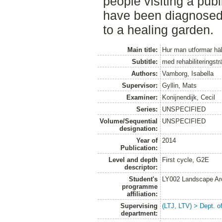
people visiting a publ
have been diagnosed
to a healing garden.
Main title:
Hur man utformar häl
Subtitle:
med rehabiliteringst
Authors:
Vamborg, Isabella
Supervisor:
Gyllin, Mats
Examiner:
Konijnendijk, Cecil
Series:
UNSPECIFIED
Volume/Sequential
UNSPECIFIED
designation:
Year of
2014
Publication:
Level and depth
First cycle, G2E
descriptor:
Student's
LY002 Landscape Ar
programme
affiliation:
Supervising
(LTJ, LTV) > Dept. o
department: