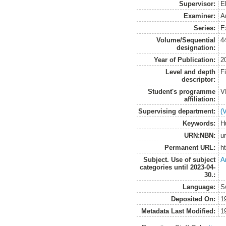
Supervisor:
E
Examiner:
A
Series:
E
Volume/Sequential
4
designation:
Year of Publication:
2
Level and depth
F
descriptor:
Student's programme
V
affiliation:
Supervising department:
(
Keywords:
H
URN:NBN:
u
Permanent URL:
h
Subject. Use of subject
A
categories until 2023-04-
30.:
Language:
S
Deposited On:
1
Metadata Last Modified:
1