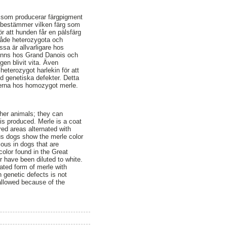
 som producerar färgpigment
m bestämmer vilken färg som
 att hunden får en pälsfärg
 både heterozygota och
sa är allvarligare hos
finns hos Grand Danois och
en blivit vita. Även
eterozygot harlekin för att
d genetiska defekter. Detta
terna hos homozygot merle.
her animals; they can
is produced. Merle is a coat
red areas alternated with
s dogs show the merle color
ous in dogs that are
olor found in the Great
r have been diluted to white.
tated form of merle with
h genetic defects is not
allowed because of the