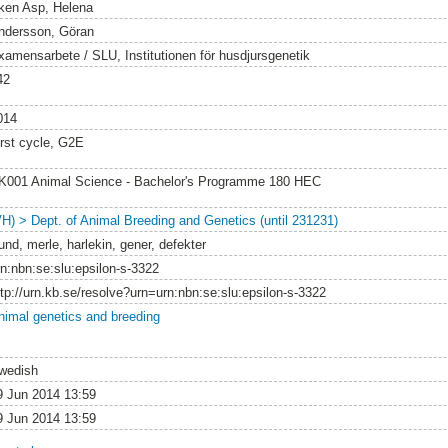
ken Asp, Helena
ndersson, Göran
xamensarbete / SLU, Institutionen för husdjursgenetik
42
014
irst cycle, G2E
K001 Animal Science - Bachelor's Programme 180 HEC
VH) > Dept. of Animal Breeding and Genetics (until 231231)
und, merle, harlekin, gener, defekter
rn:nbn:se:slu:epsilon-s-3322
ttp://urn.kb.se/resolve?urn=urn:nbn:se:slu:epsilon-s-3322
nimal genetics and breeding
wedish
9 Jun 2014 13:59
9 Jun 2014 13:59