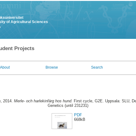
uksuniversitet
ity of Agricultural Sciences
y
udent Projects
About
Browse
Search
e
, 2014.
Merle- och harlekinfärg hos hund.
First cycle, G2E. Uppsala: SLU, De
Genetics (until 231231)
PDF
668kB