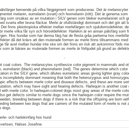
älsfärger beroende på vilka färgpigment som produceras. Det är melanocyter
igmentet melanin, eumelanin (svart) och feomelanin (rött). Det är generna so
sfärg som orsakas av en mutation i SILV genen som bleker eumelaninet och gör
ed svarta eller bruna fläckar. Merle är ofullständigt dominant och det gör att
Det finns pleiotropiska effekter mellan merlefärgen och sjukdomsdefekter, des
r merle vilka får syn och hörseldefekter. Harlekin är en annan pälsfärg som 
en. Hos hundar som har denna färg har de flesta gråa partierna hos merlefärg
efekter då det krävs att den muterade formen av merle finns tillsammans med h
ige får avel mellan hundar inte ske om det finns en risk att avkommor föds me
dar som är bärare av muterade formen av merle är förbjudet på grund av defek
,
t coat colors. The melanocytes synthesize color pigment in mammals and ot
, eumelanin (black) and pheomelanin (red). The genes determine which color 
ation in the SILV gene, which dilutes eumelanic areas giving lighter gray colo
 is incompletely dominant meaning that both the heterozygous and homozygou
opic effects between merle color and disease defects, and these are more seri
ation, which may have sight and hearing defects. Harlequin is another coat c
 with merle color. In harlequin-colored dogs most gray areas of the merle colo
so get defects similar to merle dogs since the harlequin color require the mu
eden, breeding between dogs if there is a risk that the offspring are born wit
eding between two dogs that are carriers of the mutated form of merle is not 
e dogs.
erle- och harlekinfärg hos hund
ivertsen, Halses Josefine