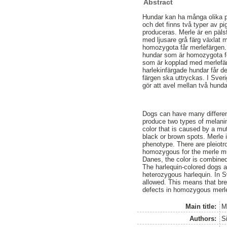
Abstract
Hundar kan ha många olika p
och det finns två typer av p
produceras. Merle är en päl
med ljusare grå färg växlat m
homozygota får merlefärgen. 
hundar som är homozygota fö
som är kopplad med merlefärg
harlekinfärgade hundar får d
färgen ska uttryckas. I Sver
gör att avel mellan två hun
Dogs can have many differen
produce two types of melanin
color that is caused by a mut
black or brown spots. Merle
phenotype. There are pleiotr
homozygous for the merle mut
Danes, the color is combined
The harlequin-colored dogs al
heterozygous harlequin. In Sw
allowed. This means that bre
defects in homozygous merl
Main title:
M
Authors:
S