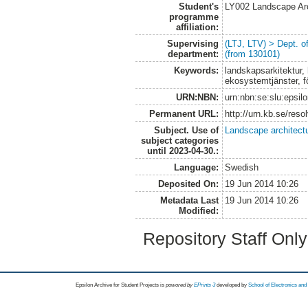
Student's
LY002 Landscape Ar
programme
affiliation:
Supervising
(LTJ, LTV) > Dept. 
department:
(from 130101)
Keywords:
landskapsarkitektur, 
ekosystemtjänster, fö
URN:NBN:
urn:nbn:se:slu:epsil
Permanent URL:
http://urn.kb.se/res
Subject. Use of
Landscape architect
subject categories
until 2023-04-30.:
Language:
Swedish
Deposited On:
19 Jun 2014 10:26
Metadata Last
19 Jun 2014 10:26
Modified:
Repository Staff Onl
Epsilon Archive for Student Projects is
powored by
EPrints 3
developed by
School of Electronics an