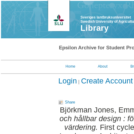
Sveriges lantbruksuniversitet
Swedish University of Agricult
Library
Epsilon Archive for Student Pro
Home
About
B
Login
Create Account
Share
Björkman Jones, Em
och hållbar design : fö
värdering.
First cycl