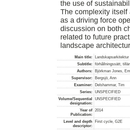
the use of sustainab
The complexity itself
as a driving force op
discussion on both c
related to future prac
landscape architectur
Main title:
Landskapsarkitektur 
Subtitle:
förhållningssätt, til
Authors:
Björkman Jones, E
Supervisor:
Bergsjö, Ann
Examiner:
Delshammar, Tim
Series:
UNSPECIFIED
Volume/Sequential
UNSPECIFIED
designation:
Year of
2014
Publication:
Level and depth
First cycle, G2E
descriptor: