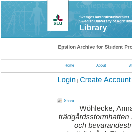
Sveriges lantbruksuniversitet
Swedish University of Agricult
Library
Epsilon Archive for Student Pro
Home
About
B
Login
Create Account
Share
Wöhlecke, Ann
trädgårdsstormhatten 
och bevarandestra