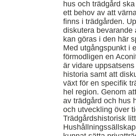
hus och trädgård ska
ett behov av att värn
finns i trädgården. Upp
diskutera bevarande a
kan göras i den här s
Med utgångspunkt i e
förmodligen en Aconi
är vidare uppsatsens 
historia samt att dis
växt för en specifik t
hel region. Genom att
av trädgård och hus 
och utveckling över t
Trädgårdshistorisk lit
Hushållningssällskap
kunnat sätta privatt