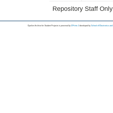
Repository Staff Onl
Epsilon Archive for Student Projects is
powored by
EPrints 3
developed by
School of Electronics an