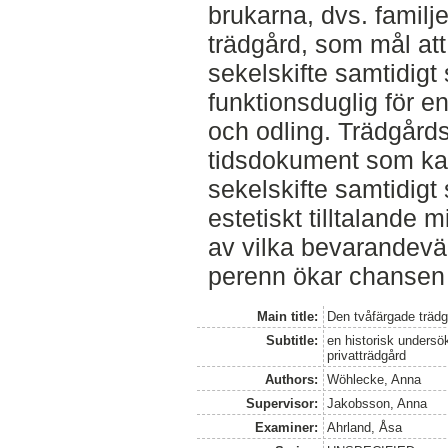
brukarna, dvs. famil
trädgård, som mål at
sekelskifte samtidig
funktionsduglig för e
och odling. Trädgårds
tidsdokument som kan 
sekelskifte samtidigt
estetiskt tilltalande
av vilka bevarandevär
perenn ökar chansen a
Main title:
Den tvåfärgade träd
Subtitle:
en historisk undersö
privatträdgård
Authors:
Wöhlecke, Anna
Supervisor:
Jakobsson, Anna
Examiner:
Ahrland, Åsa