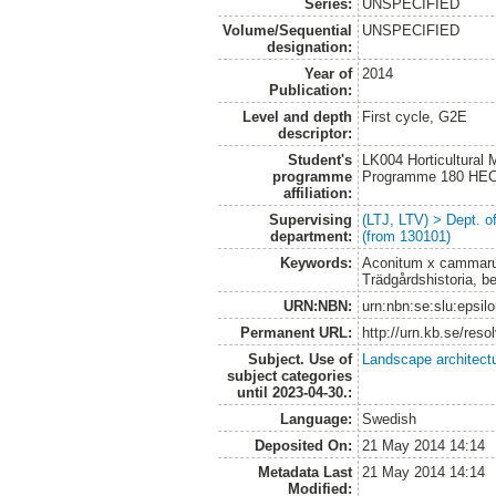
Series:
UNSPECIFIED
Volume/Sequential
UNSPECIFIED
designation:
Year of
2014
Publication:
Level and depth
First cycle, G2E
descriptor:
Student's
LK004 Horticultural
programme
Programme 180 HE
affiliation:
Supervising
(LTJ, LTV) > Dept. 
department:
(from 130101)
Keywords:
Aconitum x cammarum
Trädgårdshistoria, b
URN:NBN:
urn:nbn:se:slu:epsil
Permanent URL:
http://urn.kb.se/res
Subject. Use of
Landscape architect
subject categories
until 2023-04-30.:
Language:
Swedish
Deposited On:
21 May 2014 14:14
Metadata Last
21 May 2014 14:14
Modified: