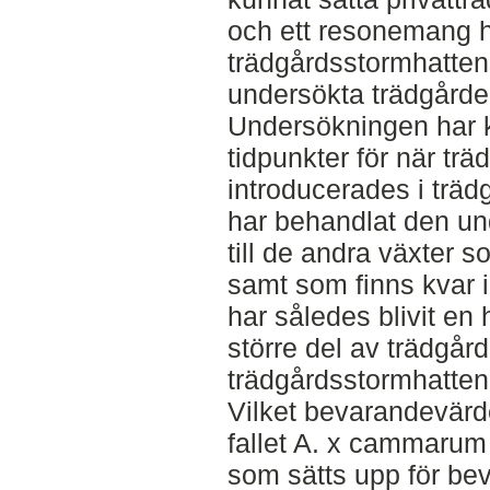
och ett resonemang h
trädgårdsstormhattens
undersökta trädgårde
Undersökningen har k
tidpunkter för när tr
introducerades i trä
har behandlat den un
till de andra växter 
samt som finns kvar 
har således blivit en 
större del av trädgår
trädgårdsstormhatten
Vilket bevarandevärde
fallet A. x cammarum ’
som sätts upp för beva