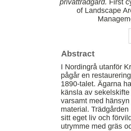
privatträdgård.
First c
of Landscape Ar
Manageme
Abstract
I Nordingrå utanför 
pågår en restaurering
1890-talet. Ägarna h
känsla av sekelskift
varsamt med hänsyn ti
material. Trädgården 
sitt eget liv och för
utrymme med gräs och