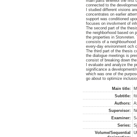
main parts whereof the first
connected to the developmen
I studied different visions 
concentrates on earlier atte
support was conditioned upon
focuses on involvment of inh
The second part of the thesi
the neighborhood based on po
the properties in Storvreten.
consists of a neighbourhood a
every-day environment och cl
The third part of the thesis 
the dialogue meetings is pre
consist of breaking down the
I evaluate and analyze the p
significance a development/r
which was one of the purpos
go about to optimize inclusio
Main title:
M
Subtitle:
f
Authors:
A
Supervisor:
N
Examiner:
Sa
Series:
S
Volume/Sequential
U