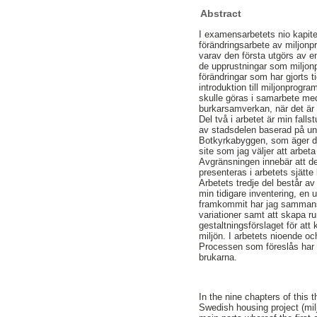
Abstract
I examensarbetets nio kapitel
förändringsarbete av miljon
varav den första utgörs av en
de upprustningar som miljonp
förändringar som har gjorts 
introduktion till miljonprogra
skulle göras i samarbete med 
burkarsamverkan, när det är 
Del två i arbetet är min fall
av stadsdelen baserad på und
Botkyrkabyggen, som äger de 
site som jag väljer att arbe
Avgränsningen innebär att d
presenteras i arbetets sjätte 
Arbetets tredje del består av
min tidigare inventering, e
framkommit har jag sammansat
variationer samt att skapa r
gestaltningsförslaget för att
miljön. I arbetets nioende oc
Processen som föreslås har f
brukarna.
In the nine chapters of this 
Swedish housing project (mil