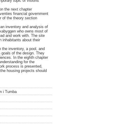
mporary topic of visions
on the next chapter
eventies financial government
 of the theory section
 an inventory and analysis of
kyrkabyggen who owns most of
ead and work with. The site
 inhabitants about their
 the inventory, a pool, and
n goals of the design. They
iences. In the eighth chapter
understanding for the
ork process is presented,
the housing projects should
en i Tumba