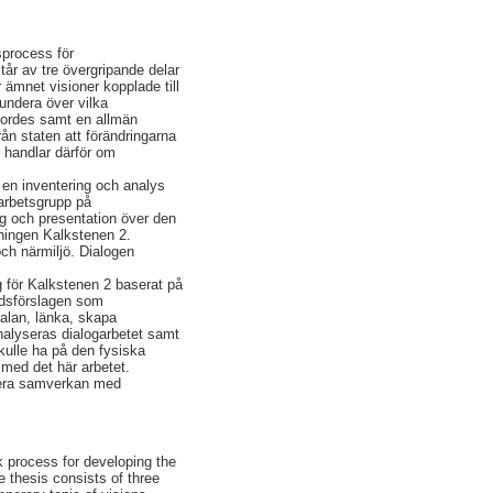
sprocess för
år av tre övergripande delar
 ämnet visioner kopplade till
fundera över vilka
gjordes samt en allmän
från staten att förändringarna
n handlar därför om
s en inventering och analys
 arbetsgrupp på
ng och presentation över den
kningen Kalkstenen 2.
ch närmiljö. Dialogen
ag för Kalkstenen 2 baserat på
rdsförslagen som
kalan, länka, skapa
analyseras dialogarbetet samt
skulle ha på den fysiska
 med det här arbetet.
imera samverkan med
rk process for developing the
 thesis consists of three