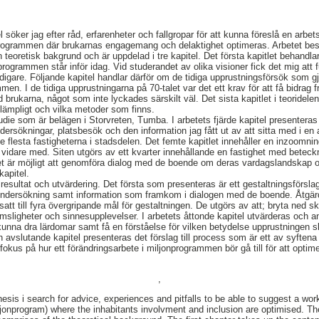
 söker jag efter råd, erfarenheter och fallgropar för att kunna föreslå en arbet
programmen där brukarnas engagemang och delaktighet optimeras. Arbetet best
 teoretisk bakgrund och är uppdelad i tre kapitel. Det första kapitlet behandlar
rogrammen står inför idag. Vid studerandet av olika visioner fick det mig att 
tidigare. Följande kapitel handlar därför om de tidiga upprustningsförsök som 
mmen. I de tidiga upprustningarna på 70-talet var det ett krav för att få bidrag 
brukarna, något som inte lyckades särskilt väl. Det sista kapitlet i teoridele
lämpligt och vilka metoder som finns.
studie som är belägen i Storvreten, Tumba. I arbetets fjärde kapitel presentera
ersökningar, platsbesök och den information jag fått ut av att sitta med i en
flesta fastigheterna i stadsdelen. Det femte kapitlet innehåller en inzoomni
ta vidare med. Siten utgörs av ett kvarter innehållande en fastighet med betec
et är möjligt att genomföra dialog med de boende om deras vardagslandskap o
kapitel.
 resultat och utvärdering. Det första som presenteras är ett gestaltningsförsl
n undersökning samt information som framkom i dialogen med de boende. Åtgä
t till fyra övergripande mål för gestaltningen. De utgörs av att; bryta ned s
umsligheter och sinnesupplevelser. I arbetets åttonde kapitel utvärderas och 
 kunna dra lärdomar samt få en förståelse för vilken betydelse upprustningen 
h avslutande kapitel presenteras det förslag till process som är ett av syftena
okus på hur ett förändringsarbete i miljonprogrammen bör gå till för att opt
,
thesis i search for advice, experiences and pitfalls to be able to suggest a wo
jonprogram) where the inhabitants involvment and inclusion are optimised. The