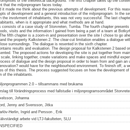
 comprises of the theoretical background. The first chapter takes up the conte
t that the miljonprogram faces today.
and it made me think about the previous attempts of development. For this reas
mpts of development and a general introduction of the miljonprogram. In the s
 the involvment of inhabitants, this was not very successful. The last chapter
abitants, when is it appropriate and what methods are at hand.
s consists of a case study of Storvreten, Tumba. The fourth chapter presents
ols, visits and the information I gained from being a part of a team at Bot
 The fifth chapter is a zoom-in and presentation over the site I chose to go ah
nd the property Kalkstenen 2. The clear-cut limitation enables a dialogue with
ose surroundings. The dialogue is resented in the sixth chapter.
contains results and evaluation. The design proposal for Kalkstenen 2 based on
sented. The proposed actions for developing the site is put together from mai
 scale, linking together, create variations and make spaces and mindful exper
rocess of dialogue and the design proposal in order to learn from and gain an 
enovation? would have for the neighbourhood environment. To fininsh off, a w
es of this thesis. The process suggested focuses on how the development of 
n of the inhabitants.
iljonprogrammen 2.0 – tillsammans med brukarna
örslag till förändringsprocess med fallstudie i miljonprogramsområdet Storvret
xelsson, Johanna
ord, Jenny
and
Svensson, Jitka
rlöv-Herlin, Ingrid
and
Persson , Erik
jälvständigt arbete vid LTJ-fakulteten, SLU
NSPECIFIED