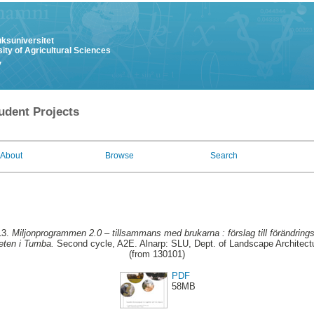
uksuniversitet
ity of Agricultural Sciences
y
udent Projects
About
Browse
Search
13.
Miljonprogrammen 2.0 – tillsammans med brukarna : förslag till förändrings
eten i Tumba.
Second cycle, A2E. Alnarp: SLU, Dept. of Landscape Architec
(from 130101)
PDF
58MB